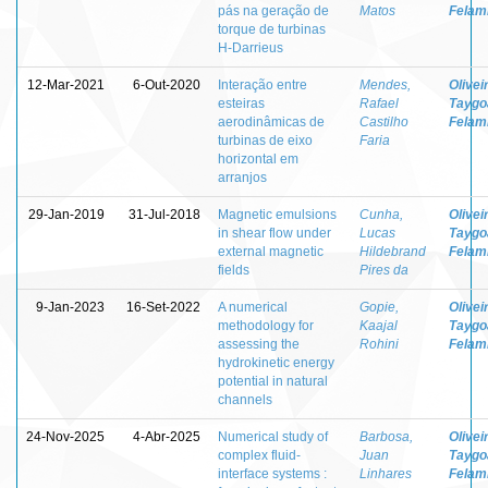
pás na geração de
Matos
Felam
torque de turbinas
H-Darrieus
12-Mar-2021
6-Out-2020
Interação entre
Mendes,
Olivei
esteiras
Rafael
Taygo
aerodinâmicas de
Castilho
Felam
turbinas de eixo
Faria
horizontal em
arranjos
29-Jan-2019
31-Jul-2018
Magnetic emulsions
Cunha,
Olivei
in shear flow under
Lucas
Taygo
external magnetic
Hildebrand
Felam
fields
Pires da
9-Jan-2023
16-Set-2022
A numerical
Gopie,
Olivei
methodology for
Kaajal
Taygo
assessing the
Rohini
Felam
hydrokinetic energy
potential in natural
channels
24-Nov-2025
4-Abr-2025
Numerical study of
Barbosa,
Olivei
complex fluid-
Juan
Taygo
interface systems :
Linhares
Felam