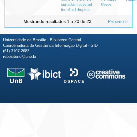
surfactant-covered
Neves
ferrofluid droplets
Mostrando resultados 1 a 20 de 23
Próximo >
Universidade de Brasília - Biblioteca Central
Coordenadoria de Gestão da Informação Digital - GID
(61) 3107-2683
repositorio@unb.br
Fale conosco
Sobre