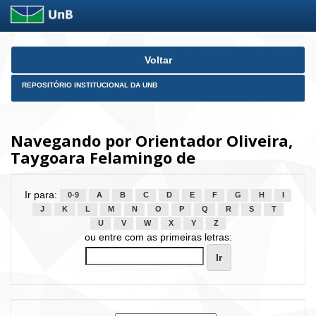
Skip
Voltar
navigation
REPOSITÓRIO INSTITUCIONAL DA UNB
Navegando por Orientador Oliveira,
Taygoara Felamingo de
Ir para:
0-9
A
B
C
D
E
F
G
H
I
J
K
L
M
N
O
P
Q
R
S
T
U
V
W
X
Y
Z
ou entre com as primeiras letras: