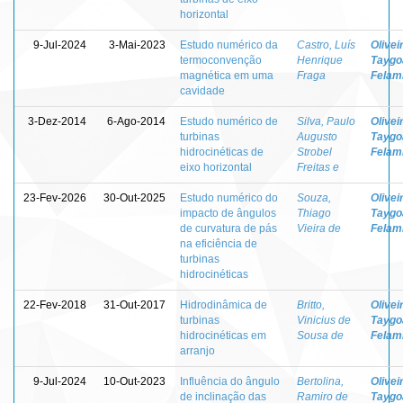
horizontal
9-Jul-2024
3-Mai-2023
Estudo numérico da
Castro, Luís
Olivei
termoconvenção
Henrique
Taygo
magnética em uma
Fraga
Felam
cavidade
3-Dez-2014
6-Ago-2014
Estudo numérico de
Silva, Paulo
Olivei
turbinas
Augusto
Taygo
hidrocinéticas de
Strobel
Felam
eixo horizontal
Freitas e
23-Fev-2026
30-Out-2025
Estudo numérico do
Souza,
Olivei
impacto de ângulos
Thiago
Taygo
de curvatura de pás
Vieira de
Felam
na eficiência de
turbinas
hidrocinéticas
22-Fev-2018
31-Out-2017
Hidrodinâmica de
Britto,
Olivei
turbinas
Vinicius de
Taygo
hidrocinéticas em
Sousa de
Felam
arranjo
9-Jul-2024
10-Out-2023
Influência do ângulo
Bertolina,
Olivei
de inclinação das
Ramiro de
Taygo