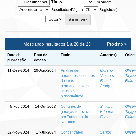
Classificar por:
Em ordem:
Resultados/Página
Registro(s):
Mostrando resultados 1 a 20 de 23
Próximo >
Data de
Data de
Título
Autor(es)
Orient
publicação
defesa
11-Dez-2014
29-Ago-2014
Análise de
Moreno
Olivei
geradores síncronos
Vásquez,
Taygo
de ímãs
Francis
Felam
permanentes em
Arody
sistemas
hidrocinéticos
5-Fev-2014
14-Out-2013
Cenários de
Silveira,
Olivei
geração renovável
Eduardo
Taygo
em Fernando de
Fontes
Felam
Noronha
12-Nov-2024
17-Jul-2024
Concentrated
Santos,
Olivei