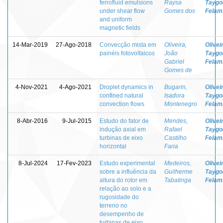
ferrofluid emulsions
Raysa
Taygo
under shear flow
Gomes dos
Felam
and uniform
magnetic fields
14-Mar-2019
27-Ago-2018
Convecção mista em
Oliveira,
Olivei
painéis fotovoltaicos
João
Taygo
Gabriel
Felam
Gomes de
4-Nov-2021
4-Ago-2021
Droplet dynamics in
Bugarin,
Olivei
confined natural
Isadora
Taygo
convection flows
Montenegro
Felam
8-Abr-2016
9-Jul-2015
Estudo do fator de
Mendes,
Olivei
indução axial em
Rafael
Taygo
turbinas de eixo
Castilho
Felam
horizontal
Faria
8-Jul-2024
17-Fev-2023
Estudo experimental
Medeiros,
Olivei
sobre a influência da
Guilherme
Taygo
altura do rotor em
Tabatinga
Felam
relação ao solo e a
rugosidade do
terreno no
desempenho de
turbinas de eixo