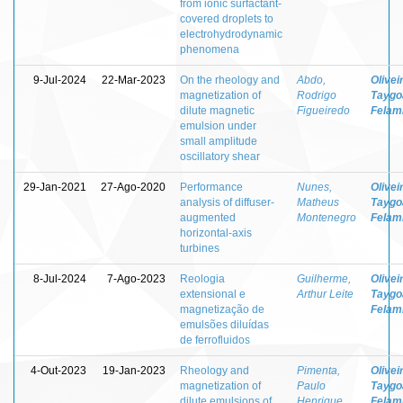
from ionic surfactant-
covered droplets to
electrohydrodynamic
phenomena
9-Jul-2024
22-Mar-2023
On the rheology and
Abdo,
Olivei
magnetization of
Rodrigo
Taygo
dilute magnetic
Figueiredo
Felam
emulsion under
small amplitude
oscillatory shear
29-Jan-2021
27-Ago-2020
Performance
Nunes,
Olivei
analysis of diffuser-
Matheus
Taygo
augmented
Montenegro
Felam
horizontal-axis
turbines
8-Jul-2024
7-Ago-2023
Reologia
Guilherme,
Olivei
extensional e
Arthur Leite
Taygo
magnetização de
Felam
emulsões diluídas
de ferrofluidos
4-Out-2023
19-Jan-2023
Rheology and
Pimenta,
Olivei
magnetization of
Paulo
Taygo
dilute emulsions of
Henrique
Felam