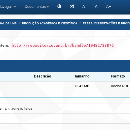
Navegar
Documentos
A-
A
A+
NAL DA UNB
PRODUÇÃO ACADÊMICA E CIENTÍFICA
TESES, DISSERTAÇÕES E PRO
 item:
http://repositorio.unb.br/handle/10482/33876
Descrição
Tamanho
Formato
13,43 MB
Adobe PDF
ernal magnetic fields