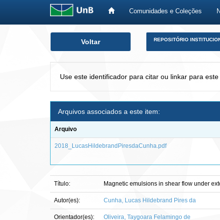
Comunidades e Coleções
Skip
REPOSITÓRIO INSTITUCIO
Voltar
navigation
Use este identificador para citar ou linkar para este
Arquivos associados a este item:
Arquivo
2018_LucasHildebrandPiresdaCunha.pdf
Título:
Magnetic emulsions in shear flow under ext
Autor(es):
Cunha, Lucas Hildebrand Pires da
Orientador(es):
Oliveira, Taygoara Felamingo de