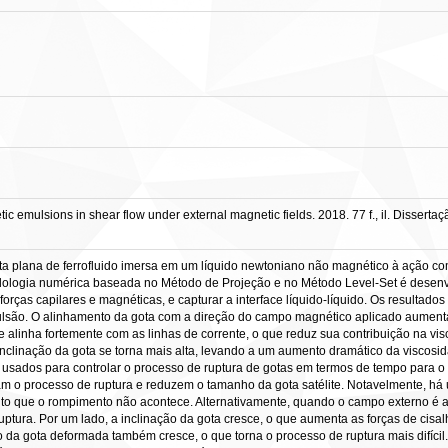
 emulsions in shear flow under external magnetic fields. 2018. 77 f., il. Disse
gota plana de ferrofluido imersa em um líquido newtoniano não magnético à açã
ologia numérica baseada no Método de Projeção e no Método Level-Set é desenv
ças capilares e magnéticas, e capturar a interface líquido-líquido. Os resultados
mulsão. O alinhamento da gota com a direção do campo magnético aplicado aumen
e alinha fortemente com as linhas de corrente, o que reduz sua contribuição na v
inclinação da gota se torna mais alta, levando a um aumento dramático da viscos
usados para controlar o processo de ruptura de gotas em termos de tempo para o
m o processo de ruptura e reduzem o tamanho da gota satélite. Notavelmente, há 
to que o rompimento não acontece. Alternativamente, quando o campo externo é 
tura. Por um lado, a inclinação da gota cresce, o que aumenta as forças de cisal
 da gota deformada também cresce, o que torna o processo de ruptura mais difíci