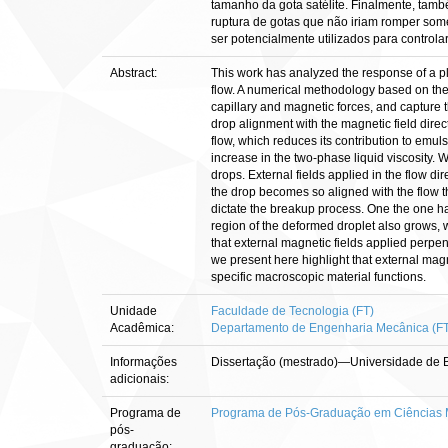
tamanho da gota satélite. Finalmente, tam
ruptura de gotas que não iriam romper so
ser potencialmente utilizados para control
Abstract:
This work has analyzed the response of a pl
flow. A numerical methodology based on the 
capillary and magnetic forces, and capture t
drop alignment with the magnetic field directi
flow, which reduces its contribution to emuls
increase in the two-phase liquid viscosity. 
drops. External fields applied in the flow d
the drop becomes so aligned with the flow t
dictate the breakup process. One the one han
region of the deformed droplet also grows, wh
that external magnetic fields applied perpen
we present here highlight that external magn
specific macroscopic material functions.
Unidade
Faculdade de Tecnologia (FT)
Acadêmica:
Departamento de Engenharia Mecânica (F
Informações
Dissertação (mestrado)—Universidade de B
adicionais:
Programa de
Programa de Pós-Graduação em Ciências 
pós-
graduação: