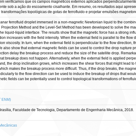
bém verificamos que os campos magnéticos externos aplicados perpendicularment
mente sob a ação do escoamento cisalhante. Em resumo, os resultados aqui apr
ar transformações topológicas de gotas de ferrofluido e projetar emulsões magneto
anar ferrofluid droplet immersed in a non-magnetic Newtonian liquid to the combine
Projection Method and the Level-Set Method has been developed to solve the magnet
he liquid-liquid interface. The results show that the magnetic force has a strong inf
on increases with the field intensity. When the external field is parallel to the flow 
ion viscosity. In turn, when the external field is perpendicular to the flow direction,
We also show that external magnetic fields can be used to control the drop rupture p
irection delay the breakup process and reduce the size of the satellite drop. Remarka
hat breakup does not happen. Alternatively, when the external field is applied perp
d, the drop inclination grows, which increases the shear forces that might lead to t
ich makes the breakup process more difficult. Thus, if the drop breaks, the magnetic 
dicularly to the flow direction can be used to induce the breakup of drops that woul
etic fields can be potentially used to control topological transformations of ferro
T ENM)
rasília, Faculdade de Tecnologia, Departamento de Engenharia Mecânica, 2018.
Mecânicas