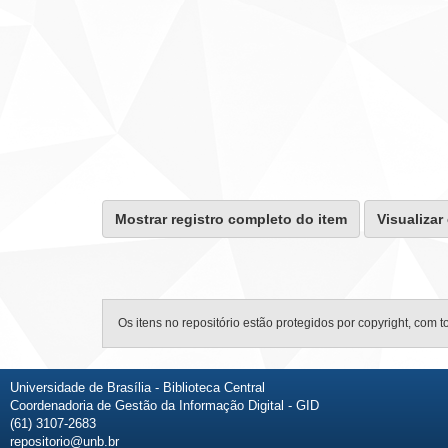
Mostrar registro completo do item
Visualizar
Os itens no repositório estão protegidos por copyright, com t
Universidade de Brasília - Biblioteca Central
Coordenadoria de Gestão da Informação Digital - GID
(61) 3107-2683
repositorio@unb.br