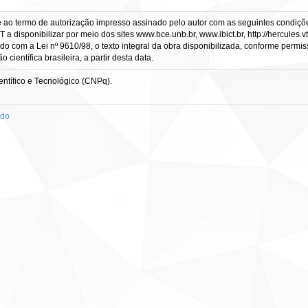
e ao termo de autorização impresso assinado pelo autor com as seguintes condições
CT a disponibilizar por meio dos sites www.bce.unb.br, www.ibict.br, http://hercule
rdo com a Lei nº 9610/98, o texto integral da obra disponibilizada, conforme permis
científica brasileira, a partir desta data.
ntífico e Tecnológico (CNPq).
ado