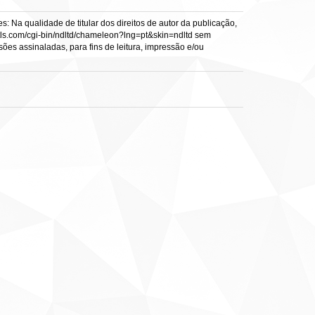
: Na qualidade de titular dos direitos de autor da publicação,
s.vtls.com/cgi-bin/ndltd/chameleon?lng=pt&skin=ndltd sem
sões assinaladas, para fins de leitura, impressão e/ou