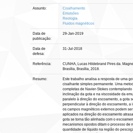
Assunto:
Cisalhamento
Emulsões
Reologia
Fluidos magnéticos
Data de
29-Jan-2019
publicação:
Data de
31-Jul-2018
defesa:
Referência:
CUNHA, Lucas Hildebrand Pires da. Magnetic
Brasília, Brasília, 2018.
Resumo:
Este trabalho analisa a resposta de uma 
cisalhante simples permanente. Uma metod
completas de Navier-Stokes contemplando for
inclinação da gota e na viscosidade da e
paralelo à direção do escoamento, a gota s
perpendicular à direção do escoamento, a 
os campos magnéticos externos podem ser 
aplicados na direção do escoamento atrasa
gota se torna tão alinhada com o escoamen
mecanismos opostos ditam o processo de rup
quantidade de líquido na região do pescoço