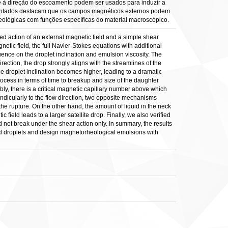
e à direção do escoamento podem ser usados para induzir a
esentados destacam que os campos magnéticos externos podem
reológicas com funções específicas do material macroscópico.
d action of an external magnetic field and a simple shear
ic field, the full Navier-Stokes equations with additional
luence on the droplet inclination and emulsion viscosity. The
direction, the drop strongly aligns with the streamlines of the
 the droplet inclination becomes higher, leading to a dramatic
rocess in terms of time to breakup and size of the daughter
bly, there is a critical magnetic capillary number above which
endicularly to the flow direction, two opposite mechanisms
he rupture. On the other hand, the amount of liquid in the neck
field leads to a larger satellite drop. Finally, we also verified
d not break under the shear action only. In summary, the results
fluid droplets and design magnetorheological emulsions with