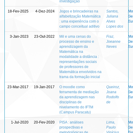
investigação
18-Fev-2025
4-Dez-2024
Jogos e brincadeiras na
Santos,
Mo
alfabetização Matemática
Juliana
Ge
: uma experiência com o
Alves
Eu
campo conceitual aditivo
Lopes dos
3-Jan-2023
23-Out-2022
Mil e uma cenas do
Fraz,
Mo
processo de ensino e
Joeanne
Ge
aprendizagem da
Neves
Eu
Matemática na
modalidade a distância :
representações sociais
de professores de
Matemática envolvidos na
trama da formação inicial
23-Mar-2017
19-Jan-2017
O moodle como
Queiroz,
Mo
ferramenta de mediação
Joana
Ge
da aprendizagem nas
Rodolfo
Eu
disciplinas de
de
nivelamento do IFTM
(Campus Paracatu)
1-Jul-2020
20-Fev-2020
PISA : análises
Lima,
Mo
prospectivas e
Paulo
Ge
metodológicas de
Vinícius
Eu