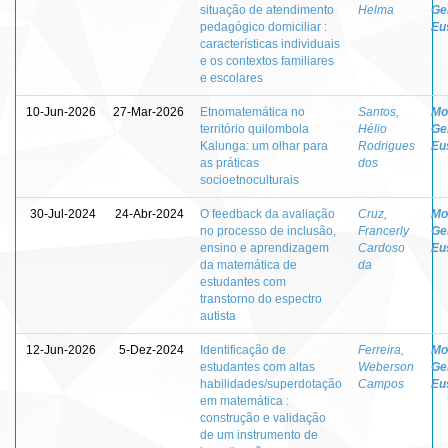
situação de atendimento
Helma
Ge
pedagógico domiciliar :
Eu
características individuais
e os contextos familiares
e escolares
10-Jun-2026
27-Mar-2026
Etnomatemática no
Santos,
Mo
território quilombola
Hélio
Ge
Kalunga: um olhar para
Rodrigues
Eu
as práticas
dos
socioetnoculturais
30-Jul-2024
24-Abr-2024
O feedback da avaliação
Cruz,
Mo
no processo de inclusão,
Francerly
Ge
ensino e aprendizagem
Cardoso
Eu
da matemática de
da
estudantes com
transtorno do espectro
autista
12-Jun-2026
5-Dez-2024
Identificação de
Ferreira,
Mo
estudantes com altas
Weberson
Ge
habilidades/superdotação
Campos
Eu
em matemática :
construção e validação
de um instrumento de