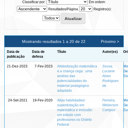
Classificar por:
Em ordem:
Resultados/Página
Registro(s):
Mostrando resultados 1 a 20 de 22
Próximo >
Data de
Data de
Título
Autor(es)
Or
publicação
defesa
21-Dez-2023
7-Fev-2023
Alfabetização matemática
Sousa,
Mo
e a criança cega : uma
Luciane
Ge
análise das
Alves
Eu
potencialidades do
Rodrigues
material pedagógico
de
adaptado
24-Set-2021
19-Fev-2020
Altas habilidades/
Ferreira,
Mo
superdotação em
Weberson
Ge
matemática e inclusão:
Campos
Eu
um estudo com
professores no Distrito
Federal