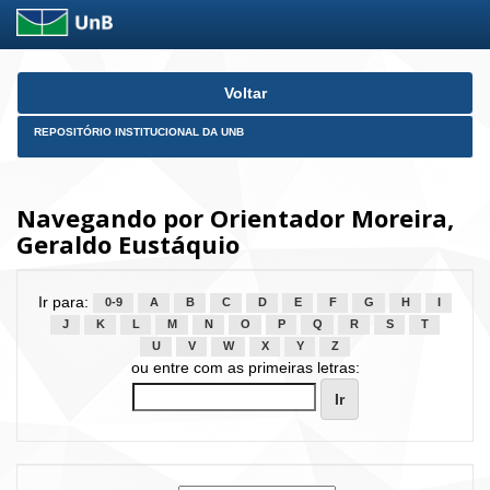
Skip
Voltar
navigation
REPOSITÓRIO INSTITUCIONAL DA UNB
Navegando por Orientador Moreira,
Geraldo Eustáquio
Ir para:
0-9
A
B
C
D
E
F
G
H
I
J
K
L
M
N
O
P
Q
R
S
T
U
V
W
X
Y
Z
ou entre com as primeiras letras: