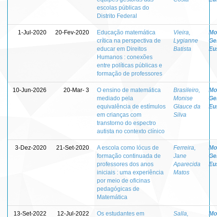
escolas públicas do
Distrito Federal
1-Jul-2020
20-Fev-2020
Educação matemática
Vieira,
Mo
crítica na perspectiva de
Lygianne
Ge
educar em Direitos
Batista
Eu
Humanos : conexões
entre políticas públicas e
formação de professores
10-Jun-2026
20-Mar- 3
O ensino de matemática
Brasileiro,
Mo
mediado pela
Monise
Ge
equivalência de estímulos
Glauce da
Eu
em crianças com
Silva
transtorno do espectro
autista no contexto clínico
3-Dez-2020
21-Set-2020
A escola como lócus de
Ferreira,
Mo
formação continuada de
Jane
Ge
professores dos anos
Aparecida
Eu
iniciais : uma experiência
Matos
por meio de oficinas
pedagógicas de
Matemática
13-Set-2022
12-Jul-2022
Os estudantes em
Salla,
Mo