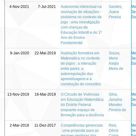
4-Nov-2021
7-Jul-2021
Autonomia intelectual na
Sandes,
Mo
resolução de situações -
Joana
Ge
problema no contexto de
Pereira
Eu
jogo : uma investigação
com crianças da
Educação Infantil e do 1º
Ano do Ensino
Fundamental
9-Jan-2020
22-Mai-2019
Avaliação formativa em
Souza,
Mo
Matemática no contexto
Meire
Ge
de jogos : a interação
Nadja
Eu
entre pares, a
Meira de
autorregulação das
aprendizagens e a
construção de conceitos
13-Nov-2019
16-Mai-2019
O Circuito de Vivências
Silva,
Mo
em Educação Matemática
Janaína
Ge
do Distrito Federal
Mendes
Eu
enquanto espaço de
Pereira da
formação para a docência
2-Mar-2018
11-Dez-2017
Competências gerenciais
Reis,
Mo
: uma proposta para as
Dênis
Ge
equipes gestoras das
Costa
Eu