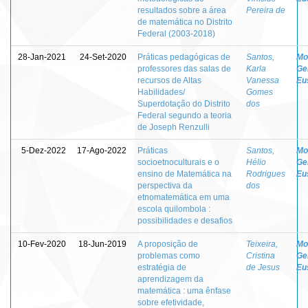
resultados sobre a área
Pereira de
de matemática no Distrito
Federal (2003-2018)
28-Jan-2021
24-Set-2020
Práticas pedagógicas de
Santos,
Mo
professores das salas de
Karla
Ge
recursos de Altas
Vanessa
Eu
Habilidades/
Gomes
Superdotação do Distrito
dos
Federal segundo a teoria
de Joseph Renzulli
5-Dez-2022
17-Ago-2022
Práticas
Santos,
Mo
socioetnoculturais e o
Hélio
Ge
ensino de Matemática na
Rodrigues
Eu
perspectiva da
dos
etnomatemática em uma
escola quilombola :
possibilidades e desafios
10-Fev-2020
18-Jun-2019
A proposição de
Teixeira,
Mo
problemas como
Cristina
Ge
estratégia de
de Jesus
Eu
aprendizagem da
matemática : uma ênfase
sobre efetividade,