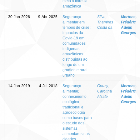
meio à floresta
amazônica
30-Jan-2026
9-Abr-2025
Segurança
Silva,
Mertens,
alimentar em
Thamires
Frédéric
tempos de crise :
Costa da
Adelin
impactos da
Georges
Covid-19 em
comunidades
indígenas
amazônicas
distribuídas ao
longo de um
gradiente rural-
urbano
14-Jan-2019
4-Jul-2018
Segurança
Gouzy,
Mertens,
alimentar,
Carolina
Frédéric
conhecimento
Alzate
Adelin
ecológico
Georges
tradicional e
agroecologia
como bases para
o estudo dos
sistemas
alimentares nas
cidades