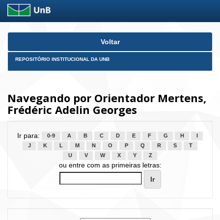
Skip
Voltar
navigation
REPOSITÓRIO INSTITUCIONAL DA UNB
Navegando por Orientador Mertens,
Frédéric Adelin Georges
Ir para:
0-9
A
B
C
D
E
F
G
H
I
J
K
L
M
N
O
P
Q
R
S
T
U
V
W
X
Y
Z
ou entre com as primeiras letras: