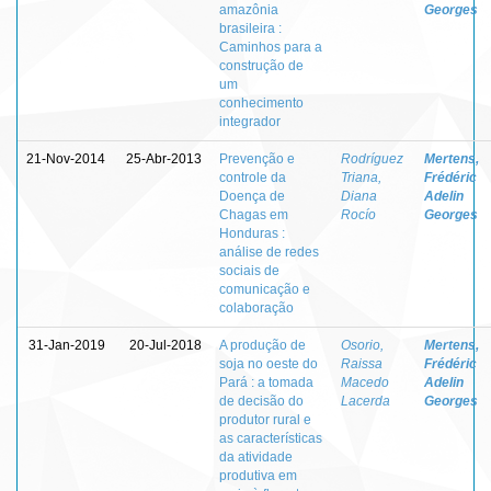
amazônia
Georges
brasileira :
Caminhos para a
construção de
um
conhecimento
integrador
21-Nov-2014
25-Abr-2013
Prevenção e
Rodríguez
Mertens,
controle da
Triana,
Frédéric
Doença de
Diana
Adelin
Chagas em
Rocío
Georges
Honduras :
análise de redes
sociais de
comunicação e
colaboração
31-Jan-2019
20-Jul-2018
A produção de
Osorio,
Mertens,
soja no oeste do
Raissa
Frédéric
Pará : a tomada
Macedo
Adelin
de decisão do
Lacerda
Georges
produtor rural e
as características
da atividade
produtiva em