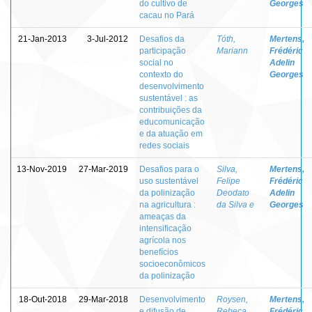
do cultivo de
Georges
cacau no Pará
21-Jan-2013
3-Jul-2012
Desafios da
Tóth,
Mertens,
participação
Mariann
Frédéric
social no
Adelin
contexto do
Georges
desenvolvimento
sustentável : as
contribuições da
educomunicação
e da atuação em
redes sociais
13-Nov-2019
27-Mar-2019
Desafios para o
Silva,
Mertens,
uso sustentável
Felipe
Frédéric
da polinização
Deodato
Adelin
na agricultura :
da Silva e
Georges
ameaças da
intensificação
agrícola nos
benefícios
socioeconômicos
da polinização
18-Out-2018
29-Mar-2018
Desenvolvimento
Roysen,
Mertens,
e difusão de
Rebeca
Frédéric