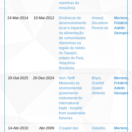
marinhas da
Amazônia
24-Mar-2014
10-Mai-2012
Dinâmicas de
Amaral,
Mertens,
desenvolvimento
Deusilene
Frédéric
local e impactos
Pereira do
Adelin
na alimentação
Georges
de comunidades
ribeirinhas na
região do médio
rio Tapajós,
estado do Pará,
Amazônia
Brasileira
20-Out-2025
20-Dez-2024
Non-Tariff
Bispo,
Mertens,
Measures as
Scarlett
Frédéric
environmental
Queen
Adelin
governance
Almeida
Georges
instruments for
international
trade : Insights
from sustainable
fisheries
14-Abr-2010
Abr-2009
O papel das
Valadão,
Mertens,