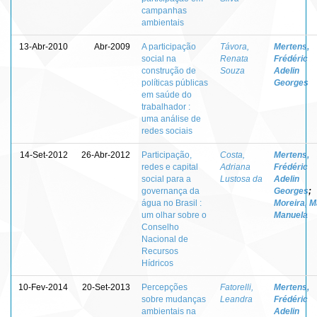
campanhas
ambientais
13-Abr-2010
Abr-2009
A participação
Távora,
Mertens,
social na
Renata
Frédéric
construção de
Souza
Adelin
políticas públicas
Georges
em saúde do
trabalhador :
uma análise de
redes sociais
14-Set-2012
26-Abr-2012
Participação,
Costa,
Mertens,
redes e capital
Adriana
Frédéric
social para a
Lustosa da
Adelin
governança da
Georges
;
água no Brasil :
Moreira, M
um olhar sobre o
Manuela
Conselho
Nacional de
Recursos
Hídricos
10-Fev-2014
20-Set-2013
Percepções
Fatorelli,
Mertens,
sobre mudanças
Leandra
Frédéric
ambientais na
Adelin