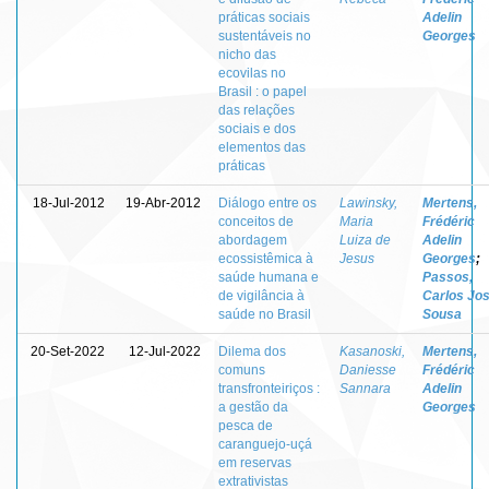
práticas sociais
Adelin
sustentáveis no
Georges
nicho das
ecovilas no
Brasil : o papel
das relações
sociais e dos
elementos das
práticas
18-Jul-2012
19-Abr-2012
Diálogo entre os
Lawinsky,
Mertens,
conceitos de
Maria
Frédéric
abordagem
Luiza de
Adelin
ecossistêmica à
Jesus
Georges
;
saúde humana e
Passos,
de vigilância à
Carlos Jo
saúde no Brasil
Sousa
20-Set-2022
12-Jul-2022
Dilema dos
Kasanoski,
Mertens,
comuns
Daniesse
Frédéric
transfronteiriços :
Sannara
Adelin
a gestão da
Georges
pesca de
caranguejo-uçá
em reservas
extrativistas