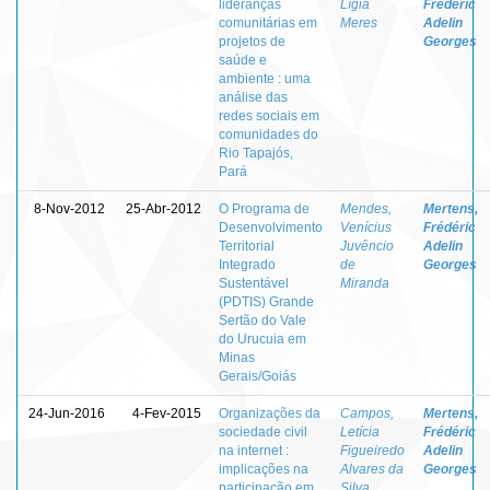
lideranças
Lígia
Frédéric
comunitárias em
Meres
Adelin
projetos de
Georges
saúde e
ambiente : uma
análise das
redes sociais em
comunidades do
Rio Tapajós,
Pará
8-Nov-2012
25-Abr-2012
O Programa de
Mendes,
Mertens,
Desenvolvimento
Venícius
Frédéric
Territorial
Juvêncio
Adelin
Integrado
de
Georges
Sustentável
Miranda
(PDTIS) Grande
Sertão do Vale
do Urucuia em
Minas
Gerais/Goiás
24-Jun-2016
4-Fev-2015
Organizações da
Campos,
Mertens,
sociedade civil
Letícia
Frédéric
na internet :
Figueiredo
Adelin
implicações na
Alvares da
Georges
participação em
Silva