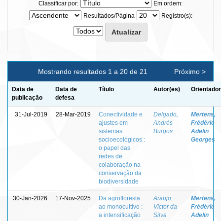
Classificar por:
Em ordem:
Resultados/Página
Registro(s):
Mostrando resultados 1 a 20 de 21
Próximo >
Data de
Data de
Título
Autor(es)
Orientador
publicação
defesa
31-Jul-2019
28-Mar-2019
Conectividade e
Delgado,
Mertens,
ajustes em
Andrés
Frédéric
sistemas
Burgos
Adelin
socioecológicos :
Georges
o papel das
redes de
colaboração na
conservação da
biodiversidade
30-Jan-2026
17-Nov-2025
Da agrofloresta
Araujo,
Mertens,
ao monocultivo :
Victor da
Frédéric
a intensificação
Silva
Adelin