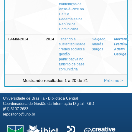
fronteiriças de
Anse-à-Pitre no
Haiti e
Pedernales na
República
Dominicana
19-Mai-2014
2014
Tecendo a
Delgado,
Mertens,
sustentabilidade
Andrés
Frédéric
: redes sociais e
Burgos
Adelin
gestão
Georges
participativa no
turismo de base
comunitária
Mostrando resultados 1 a 20 de 21
Próximo >
Universidade de Brasília - Biblioteca Central
Coordenadoria de Gestão da Informação Digital - GID
(61) 3107-2683
repositorio@unb.br