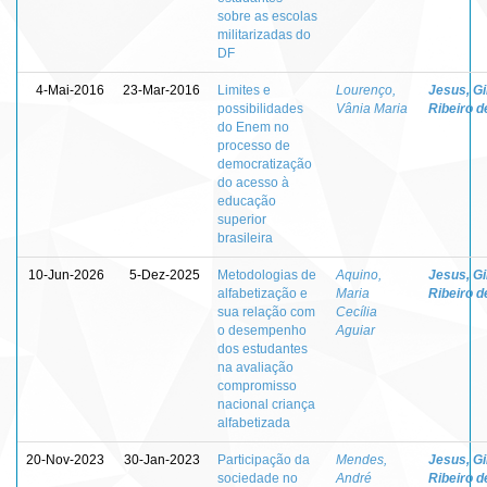
sobre as escolas
militarizadas do
DF
4-Mai-2016
23-Mar-2016
Limites e
Lourenço,
Jesus, Gi
possibilidades
Vânia Maria
Ribeiro d
do Enem no
processo de
democratização
do acesso à
educação
superior
brasileira
10-Jun-2026
5-Dez-2025
Metodologias de
Aquino,
Jesus, Gi
alfabetização e
Maria
Ribeiro d
sua relação com
Cecília
o desempenho
Aguiar
dos estudantes
na avaliação
compromisso
nacional criança
alfabetizada
20-Nov-2023
30-Jan-2023
Participação da
Mendes,
Jesus, Gi
sociedade no
André
Ribeiro d