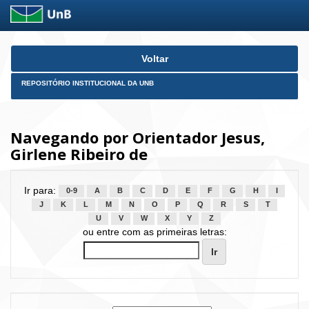
Skip
Voltar
navigation
REPOSITÓRIO INSTITUCIONAL DA UNB
Navegando por Orientador Jesus,
Girlene Ribeiro de
Ir para:
0-9
A
B
C
D
E
F
G
H
I
J
K
L
M
N
O
P
Q
R
S
T
U
V
W
X
Y
Z
ou entre com as primeiras letras: