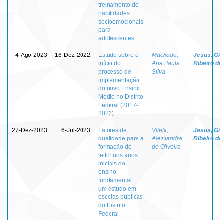
treinamento de
habilidades
socioemocionais
para
adolescentes
4-Ago-2023
16-Dez-2022
Estudo sobre o
Machado,
Jesus, Gi
início do
Ana Paula
Ribeiro d
processo de
Silva
implementação
do novo Ensino
Médio no Distrito
Federal (2017-
2022)
27-Dez-2023
6-Jul-2023
Fatores de
Vilela,
Jesus, Gi
qualidade para a
Alessandra
Ribeiro d
formação do
de Oliveira
leitor nos anos
iniciais do
ensino
fundamental :
um estudo em
escolas públicas
do Distrito
Federal