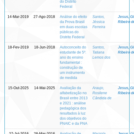
do Distrito
Federal
14-Mar-2019
27-Ago-2018
Análise do efeito
Santos,
Jesus, Gi
da Prova Brasil
Jéssica
Ribeiro d
em duas escolas
Ferreira
públicas do
Distrito Federal
18-Fev-2019
18-Jun-2018
Autoconceito do
Santos,
Jesus, Gi
estudante de 5º.
Tatiana
Ribeiro d
ano do ensino
Lemos dos
fundamental :
construção de
um instrumento
de medida
15-Out-2025
14-Mai-2025
Avaliação da
Araujo,
Jesus, Gi
alfabetização no
Rosilene
Ribeiro d
Brasil entre 2013
Cândida de
e 2021 : análise
pedagógica dos
resultados à luz
dos objetivos do
PNAIC e da PNA
27-Jul-2016
28-Mar-2016
Avaliação de
Marzola,
Jesus, Gi