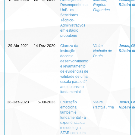
Desempenho na
Rogério
Ribeiro d
UnB : os
Fagundes
Servidores
Técnico-
Administrativos
em estágio
probatório
29-Abr-2021
14-Dez-2020
Clareza da
Vieira,
Jesus, Gi
instrução
Nathalia de
Ribeiro d
docente :
Paula
desenvolvimento
e levantamento
de evidências de
validade de uma
escala para o 5°
ano do ensino
fundamental
28-Dez-2023
6-Jul-2023
Educação
Vieira,
Jesus, Gi
emocional
Patricia Pina
Ribeiro d
também é
fundamental - a
experiência da
metodologia
STAR como um