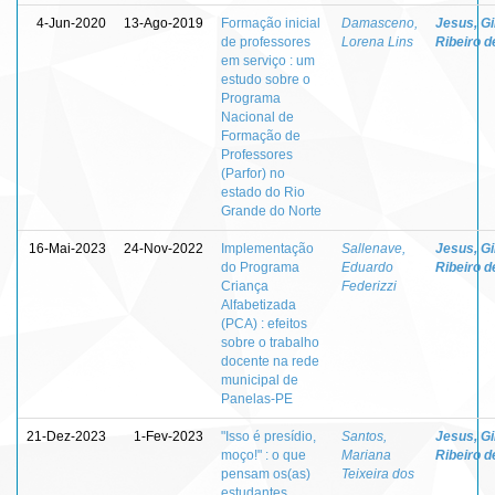
4-Jun-2020
13-Ago-2019
Formação inicial
Damasceno,
Jesus, Gi
de professores
Lorena Lins
Ribeiro d
em serviço : um
estudo sobre o
Programa
Nacional de
Formação de
Professores
(Parfor) no
estado do Rio
Grande do Norte
16-Mai-2023
24-Nov-2022
Implementação
Sallenave,
Jesus, Gi
do Programa
Eduardo
Ribeiro d
Criança
Federizzi
Alfabetizada
(PCA) : efeitos
sobre o trabalho
docente na rede
municipal de
Panelas-PE
21-Dez-2023
1-Fev-2023
"Isso é presídio,
Santos,
Jesus, Gi
moço!" : o que
Mariana
Ribeiro d
pensam os(as)
Teixeira dos
estudantes