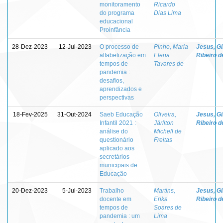
monitoramento
Ricardo
do programa
Dias Lima
educacional
Proinfância
28-Dez-2023
12-Jul-2023
O processo de
Pinho, Maria
Jesus, Gi
alfabetização em
Elena
Ribeiro d
tempos de
Tavares de
pandemia :
desafios,
aprendizados e
perspectivas
18-Fev-2025
31-Out-2024
Saeb Educação
Oliveira,
Jesus, Gi
Infantil 2021 :
Járliton
Ribeiro d
análise do
Michell de
questionário
Freitas
aplicado aos
secretários
municipais de
Educação
20-Dez-2023
5-Jul-2023
Trabalho
Martins,
Jesus, Gi
docente em
Erika
Ribeiro d
tempos de
Soares de
pandemia : um
Lima