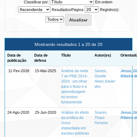
Classificar por:
Em ordem:
Resultados/Página
Registro(s):
Mostrando resultados 1 a 20 de 20
Data de
Data de
Título
Autor(es)
Orientado
publicação
defesa
11-Fev-2026
15-Mai-2025
Análise da meta
Santos,
Jesus, Gi
7 do PNE 2014-
Gizelle
Ribeiro d
2024 : um olhar
Alves Xavier
para o fluxo e a
dos
aprendizagem
no ensino
fundamental
24-Ago-2020
25-Jun-2020
Análise do efeito
Soares,
Jesus, Gi
da política de
Thays
Ribeiro d
ciclos
Ferreira
implantada em
escolas públicas