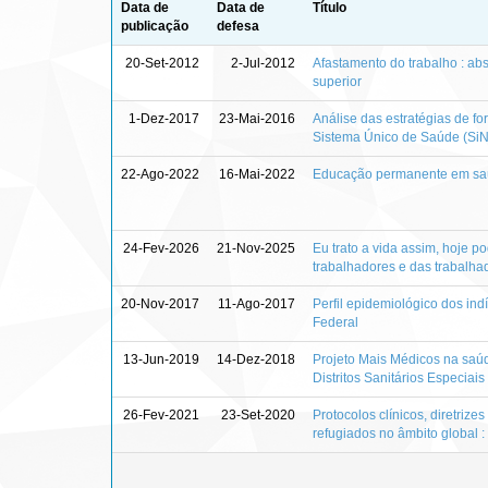
Data de
Data de
Título
publicação
defesa
20-Set-2012
2-Jul-2012
Afastamento do trabalho : ab
superior
1-Dez-2017
23-Mai-2016
Análise das estratégias de 
Sistema Único de Saúde (S
22-Ago-2022
16-Mai-2022
Educação permanente em saú
24-Fev-2026
21-Nov-2025
Eu trato a vida assim, hoje p
trabalhadores e das trabalhado
20-Nov-2017
11-Ago-2017
Perfil epidemiológico dos in
Federal
13-Jun-2019
14-Dez-2018
Projeto Mais Médicos na saúde
Distritos Sanitários Especiai
26-Fev-2021
23-Set-2020
Protocolos clínicos, diretriz
refugiados no âmbito global 