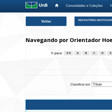
Comunidades e Coleções
Skip
REPOSITÓRIO INSTITUCIO
Voltar
navigation
Navegando por Orientador Hoef
Ir para:
0-9
A
B
C
D
E
Classificar por: