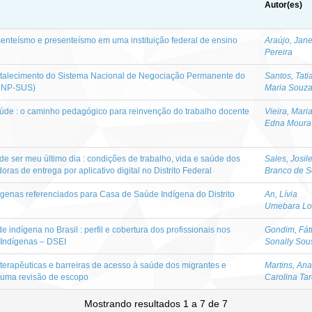
Autor(es)
senteísmo e presenteísmo em uma instituição federal de ensino
Araújo, Jan
Pereira
fortalecimento do Sistema Nacional de Negociação Permanente do
Santos, Tati
iNNP-SUS)
Maria Souz
de : o caminho pedagógico para reinvenção do trabalho docente
Vieira, Mari
Edna Moura
ode ser meu último dia : condições de trabalho, vida e saúde dos
Sales, Josil
ras de entrega por aplicativo digital no Distrito Federal
Branco de 
dígenas referenciados para Casa de Saúde Indígena do Distrito
An, Lívia
Umebara Lo
 indígena no Brasil : perfil e cobertura dos profissionais nos
Gondim, Fát
s Indígenas – DSEI
Sonally Sou
es terapêuticas e barreiras de acesso à saúde dos migrantes e
Martins, Ana
: uma revisão de escopo
Carolina Tar
Mostrando resultados 1 a 7 de 7