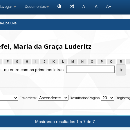
Navegar
Documentos
A-
A
A+
NAL DA UNB
el, Maria da Graça Luderitz
F
G
H
I
J
K
L
M
N
O
P
Q
R
ou entre com as primeiras letras:
Em ordem:
Resultados/Página
Registro(
Mostrando resultados 1 a 7 de 7