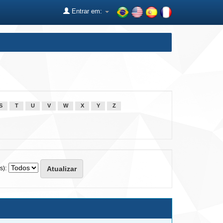
Entrar em:
S
T
U
V
W
X
Y
Z
s):