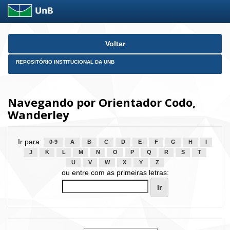
Skip
Voltar
navigation
REPOSITÓRIO INSTITUCIONAL DA UNB
Navegando por Orientador Codo,
Wanderley
Ir para:
0-9
A
B
C
D
E
F
G
H
I
J
K
L
M
N
O
P
Q
R
S
T
U
V
W
X
Y
Z
ou entre com as primeiras letras: