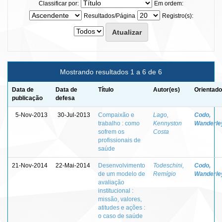
Classificar por:
Em ordem:
Resultados/Página
Registro(s):
Mostrando resultados 1 a 6 de 6
Data de
Data de
Título
Autor(es)
Orientado
publicação
defesa
5-Nov-2013
30-Jul-2013
Compaixão e
Lago,
Codo,
trabalho : como
Kennyston
Wanderle
sofrem os
Costa
profissionais de
saúde
21-Nov-2014
22-Mai-2014
Desenvolvimento
Todeschini,
Codo,
de um modelo de
Remígio
Wanderle
avaliação
institucional :
missão, valores,
atitudes e ações :
o caso de saúde