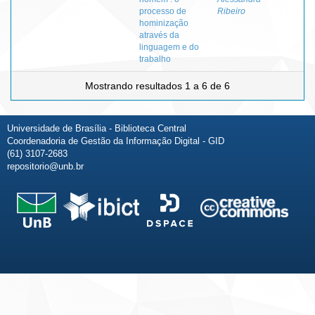
processo de
Ribeiro
hominização
através da
linguagem e do
trabalho
Mostrando resultados 1 a 6 de 6
Universidade de Brasília - Biblioteca Central
Coordenadoria de Gestão da Informação Digital - GID
(61) 3107-2683
repositorio@unb.br
Fale conosco