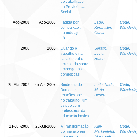
do trabalhador
da Previdência
Social
Ago-2008
Ago-2008
Fadiga por
Lago,
Codo,
compaixão :
Kennyston
Wanderle
quando ajudar
Costa
dói
2006
2006
Quando o
Soratto,
Codo,
trabalho é na
Lúcia
Wanderle
casa do outro :
Helena
um estudo sobre
empregadas
domésticas
25-Abr-2007
25-Abr-2007
Síndrome de
Leite, Nádia
Codo,
Burnout e
Maria
Wanderle
relações sociais
Beserra
no trabalho : um
estudo com
professores da
educação básica
21-Jul-2006
21-Jul-2006
A Transformação
Kaji-
Codo,
do macaco em
Markenfeldt,
Wanderle
homem : o
Alessandra