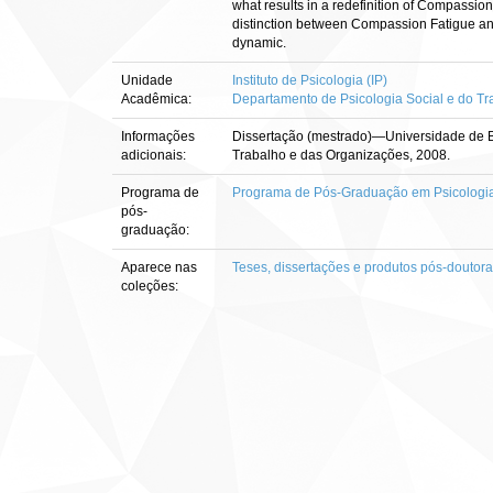
what results in a redefinition of Compassio
distinction between Compassion Fatigue and
dynamic.
Unidade
Instituto de Psicologia (IP)
Acadêmica:
Departamento de Psicologia Social e do Tr
Informações
Dissertação (mestrado)—Universidade de Br
adicionais:
Trabalho e das Organizações, 2008.
Programa de
Programa de Pós-Graduação em Psicologia 
pós-
graduação:
Aparece nas
Teses, dissertações e produtos pós-doutor
coleções: