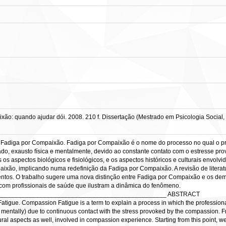
ão: quando ajudar dói. 2008. 210 f. Dissertação (Mestrado em Psicologia Social,
 Fadiga por Compaixão. Fadiga por Compaixão é o nome do processo no qual o pro
ado, exausto física e mentalmente, devido ao constante contato com o estresse pr
 aspectos biológicos e fisiológicos, e os aspectos históricos e culturais envolvi
xão, implicando numa redefinição da Fadiga por Compaixão. A revisão de literatu
ntos. O trabalho sugere uma nova distinção entre Fadiga por Compaixão e os dema
 com profissionais de saúde que ilustram a dinâmica do fenômeno.
________________________________________________ ABSTRACT
tigue. Compassion Fatigue is a term to explain a process in which the professionals
d mentally) due to continuous contact with the stress provoked by the compassion. 
ltural aspects as well, involved in compassion experience. Starting from this point