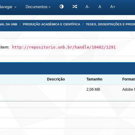
Navegar
Documentos
A-
A
A+
NAL DA UNB
PRODUÇÃO ACADÊMICA E CIENTÍFICA
TESES, DISSERTAÇÕES E PRO
 item:
http://repositorio.unb.br/handle/10482/1291
Descrição
Tamanho
Format
2,06 MB
Adobe 