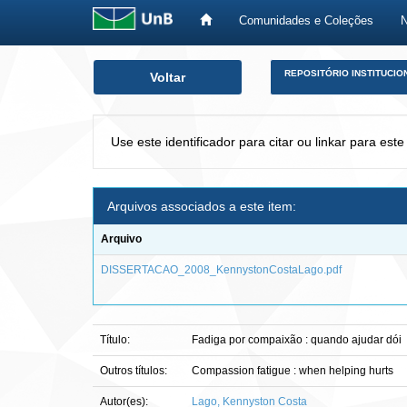
Comunidades e Coleções
Skip
REPOSITÓRIO INSTITUCIO
Voltar
navigation
Use este identificador para citar ou linkar para este
Arquivos associados a este item:
Arquivo
DISSERTACAO_2008_KennystonCostaLago.pdf
Título:
Fadiga por compaixão : quando ajudar dói
Outros títulos:
Compassion fatigue : when helping hurts
Autor(es):
Lago, Kennyston Costa