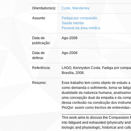
Orientador(es):
Codo, Wanderley
Assunto:
Fadiga por compaixão
Saúde mental
Pessoal da área médica
Data de
Ago-2008
publicação:
Data de
Ago-2008
defesa:
Referência:
LAGO, Kennyston Costa. Fadiga por compaix
Brasília, 2008.
Resumo:
Esse trabalho tem como objeto de estudo a
como demanda o sofrimento, torna-se fatig
dualidade da natureza humana, analisamos os
uma concepção dual da empatia e da compai
dessa confusão na construção dos instrume
ProQol- assim como trechos de entrevistas
_________________________________
This work aims to discuss the Compassion Fa
into fatigued and exhausted (physically an
biologic and physiologic, historical and cu