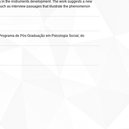
his in the instruments development. The work suggests a new
much as interview passages that illustrate the phenomenon
, Programa de Pós-Graduação em Psicologia Social, do