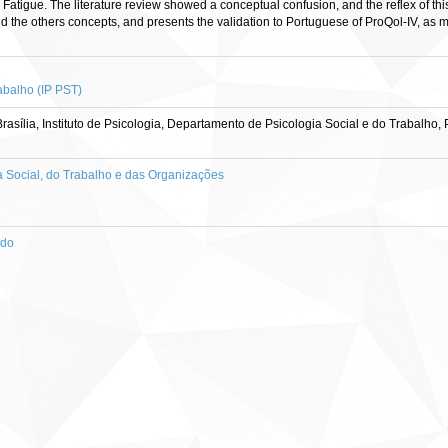
n Fatigue. The literature review showed a conceptual confusion, and the reflex of t
 the others concepts, and presents the validation to Portuguese of ProQol-IV, as 
abalho (IP PST)
asília, Instituto de Psicologia, Departamento de Psicologia Social e do Trabalho
Social, do Trabalho e das Organizações
ado