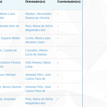
s)
Orientador(es)
Coorientador(es)
 Maria Luiza
Harden, Alessandra
-
dos
Ramos de Oliveira
Eduardo Dias da
Reis, Maria da Glória
-
Magalhães dos
a, Dayane Belém
Corôa, Maria Luiza
-
Monteiro Sales
o, Camila da
Carvalho, Orlene
-
Lúcia de Saboia
Giuliano Pereira
Ortíz Alvarez, Maria
-
ira
Luisa
lson Ntchala
Almeida Filho, José
-
Carlos Paes de
, Bruna Oliveira
Almeida Filho, José
-
Carlos Paes de
la, Amarildo
Reis, Maria da Glória
-
Magalhães dos