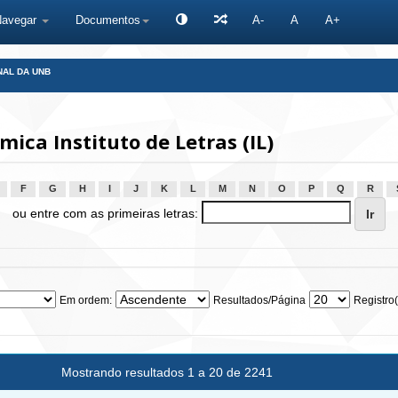
Navegar
Documentos
A-
A
A+
NAL DA UNB
ca Instituto de Letras (IL)
F
G
H
I
J
K
L
M
N
O
P
Q
R
ou entre com as primeiras letras:
Em ordem:
Resultados/Página
Registro(
Mostrando resultados 1 a 20 de 2241