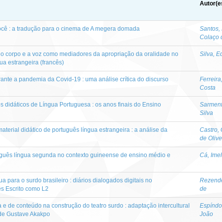
Autor(e
ocê : a tradução para o cinema de A megera domada
Santos,
Colaço 
, o corpo e a voz como mediadores da apropriação da oralidade no
Silva, 
a estrangeira (francês)
nte a pandemia da Covid-19 : uma análise crítica do discurso
Ferreir
Costa
s didáticos de Língua Portuguesa : os anos finais do Ensino
Sarment
Silva
erial didático de português língua estrangeira : a análise da
Castro, 
de Olive
guês língua segunda no contexto guineense de ensino médio e
Cá, Ime
a para o surdo brasileiro : diários dialogados digitais no
Rezende
s Escrito como L2
de
 e de conteúdo na construção do teatro surdo : adaptação intercultural
Espíndo
de Gustave Akakpo
João