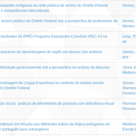
estudantes indígenas da rede pública de ensino do Distrito Federal
Gomes, 
e e competências interculturais
ensino público do Distrito Federal sob a perspectiva de professores de
Santos, 
Moraes
e Estudantes do (PRÉ) Programa Estudantes-Convênio (PEC-G) na
Lima, T
de
no processo de aprendizagem de inglês em alunos com autismo
Santos, 
dos
ublicidade governamental sob a perspectiva da análise de discurso
Yared, M
Medeiro
rendizagem de Língua Espanhola no contexto do ensino remoto
Santos,
o Distrito Federal
Wannes
Ferreira
o social : práticas de letramentos de pessoas com deficiência visual
Florindo
Ferreira
rofessor em relação aos diferentes estilos da língua portuguesa do
Niedera
e português para estrangeiros
Elenita