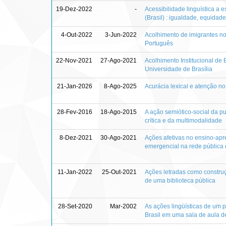
19-Dez-2022
-
Acessibilidade linguística a 
(Brasil) : igualdade, equidad
4-Out-2022
3-Jun-2022
Acolhimento de imigrantes no 
Português
22-Nov-2021
27-Ago-2021
Acolhimento Institucional d
Universidade de Brasília
21-Jan-2026
8-Ago-2025
Acurácia lexical e atenção 
28-Fev-2016
18-Ago-2015
A ação semiótico-social da p
crítica e da multimodalidade
8-Dez-2021
30-Ago-2021
Ações afetivas no ensino-ap
emergencial na rede pública d
11-Jan-2022
25-Out-2021
Ações letradas como construçã
de uma biblioteca pública
28-Set-2020
Mar-2002
As ações lingüísticas de um p
Brasil em uma sala de aula d