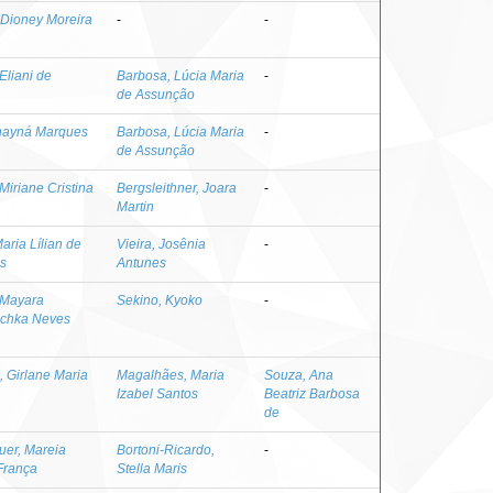
Dioney Moreira
-
-
Eliani de
Barbosa, Lúcia Maria
-
de Assunção
hayná Marques
Barbosa, Lúcia Maria
-
de Assunção
Miriane Cristina
Bergsleithner, Joara
-
Martin
aria Lílian de
Vieira, Josênia
-
s
Antunes
 Mayara
Sekino, Kyoko
-
chka Neves
, Girlane Maria
Magalhães, Maria
Souza, Ana
Izabel Santos
Beatriz Barbosa
de
uer, Mareia
Bortoni-Ricardo,
-
 França
Stella Maris