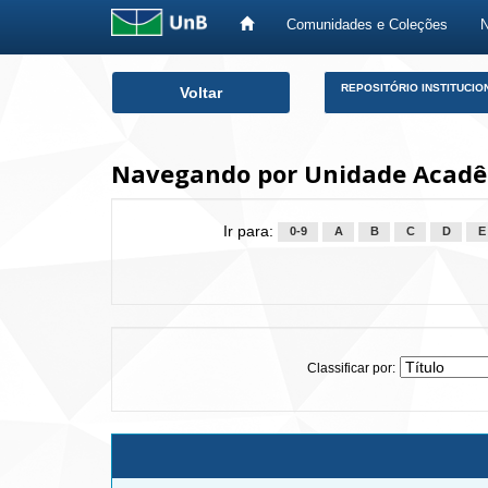
Comunidades e Coleções
Skip
REPOSITÓRIO INSTITUCIO
Voltar
navigation
Navegando por Unidade Acadêmi
Ir para:
0-9
A
B
C
D
E
Classificar por: