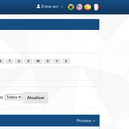
Entrar em:
S
T
U
V
W
X
Y
Z
s):
Próximo >