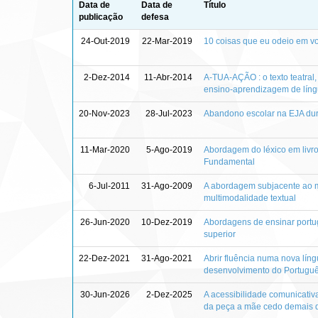
Data de
Data de
Título
publicação
defesa
24-Out-2019
22-Mar-2019
10 coisas que eu odeio em v
2-Dez-2014
11-Abr-2014
A-TUA-AÇÃO : o texto teatral
ensino-aprendizagem de língu
20-Nov-2023
28-Jul-2023
Abandono escolar na EJA dura
11-Mar-2020
5-Ago-2019
Abordagem do léxico em livro
Fundamental
6-Jul-2011
31-Ago-2009
A abordagem subjacente ao mat
multimodalidade textual
26-Jun-2020
10-Dez-2019
Abordagens de ensinar portu
superior
22-Dez-2021
31-Ago-2021
Abrir fluência numa nova língu
desenvolvimento do Portuguê
30-Jun-2026
2-Dez-2025
A acessibilidade comunicativa
da peça a mãe cedo demais 