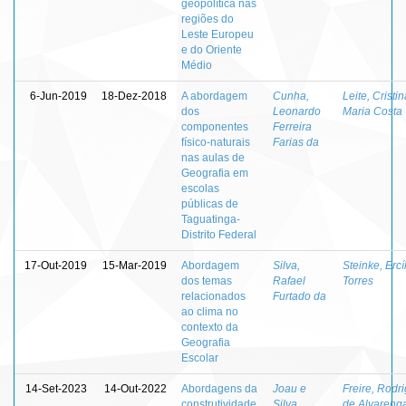
geopolítica nas
regiões do
Leste Europeu
e do Oriente
Médio
6-Jun-2019
18-Dez-2018
A abordagem
Cunha,
Leite, Cristin
dos
Leonardo
Maria Costa
componentes
Ferreira
físico-naturais
Farias da
nas aulas de
Geografia em
escolas
públicas de
Taguatinga-
Distrito Federal
17-Out-2019
15-Mar-2019
Abordagem
Silva,
Steinke, Ercí
dos temas
Rafael
Torres
relacionados
Furtado da
ao clima no
contexto da
Geografia
Escolar
14-Set-2023
14-Out-2022
Abordagens da
Joau e
Freire, Rodr
construtividade
Silva,
de Alvareng