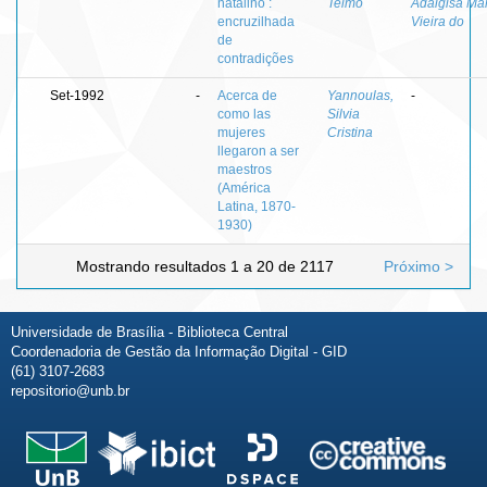
natalino :
Telmo
Adalgisa Ma
encruzilhada
Vieira do
de
contradições
Set-1992
-
Acerca de
Yannoulas,
-
como las
Silvia
mujeres
Cristina
llegaron a ser
maestros
(América
Latina, 1870-
1930)
Mostrando resultados 1 a 20 de 2117
Próximo >
Universidade de Brasília - Biblioteca Central
Coordenadoria de Gestão da Informação Digital - GID
(61) 3107-2683
repositorio@unb.br