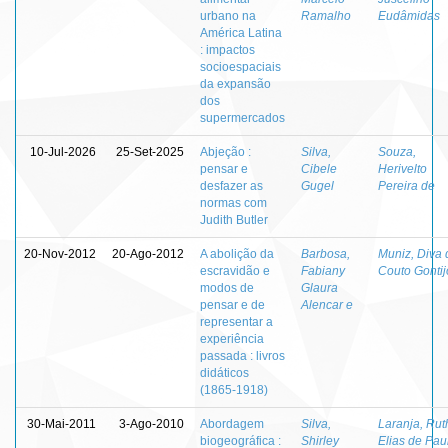
urbano na
Ramalho
Eudâmidas
América Latina
: impactos
socioespaciais
da expansão
dos
supermercados
10-Jul-2026
25-Set-2025
Abjeção :
Silva,
Souza,
pensar e
Cibele
Herivelto
desfazer as
Gugel
Pereira de
normas com
Judith Butler
20-Nov-2012
20-Ago-2012
A abolição da
Barbosa,
Muniz, Diva 
escravidão e
Fabiany
Couto Gontij
modos de
Glaura
pensar e de
Alencar e
representar a
experiência
passada : livros
didáticos
(1865-1918)
30-Mai-2011
3-Ago-2010
Abordagem
Silva,
Laranja, Rut
biogeográfica :
Shirley
Elias de Pau