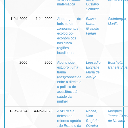
matemática
Gustavo
Schmidt
1-Jul-2009
1-Jul-2009
Abordagens do
Basso,
Steinberger,
turismo em
Karen
Marília
zoneamentos
Graziele
ecológico-
Furlan
econômicos
nas cinco
regiões
brasileiras
2006
2006
Aborto pós-
Leocádio,
Boschetti,
estupro : uma
Elcylene
Ivanete Sale
trama
Maria de
(des)conhecida
Araújo
entre o direito e
a política de
assistência à
saúde da
mulher
1-Fev-2024
14-Nov-2023
A ABRA e a
Rocha,
Marques,
defesa da
Vitor
Teresa Crist
reforma agrária
Rogério
de Novaes
: do Estatuto da
Oliveira