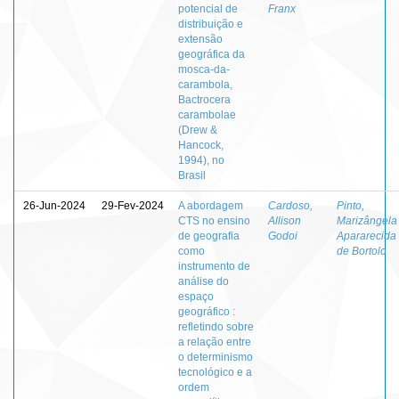
potencial de
Franx
distribuição e
extensão
geográfica da
mosca-da-
carambola,
Bactrocera
carambolae
(Drew &
Hancock,
1994), no
Brasil
26-Jun-2024
29-Fev-2024
A abordagem
Cardoso,
Pinto,
CTS no ensino
Allison
Marizângela
de geografia
Godoi
Apararecida
como
de Bortolo
instrumento de
análise do
espaço
geográfico :
refletindo sobre
a relação entre
o determinismo
tecnológico e a
ordem