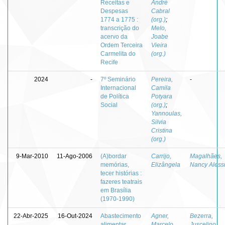
Receitas e
André
Despesas
Cabral
1774 a 1775 :
(org.)
;
transcrição do
Melo,
acervo da
Joabe
Ordem Terceira
Vieira
Carmelita do
(org.)
Recife
2024
-
7º Seminário
Pereira,
-
Internacional
Camila
de Política
Potyara
Social
(org.)
;
Yannoulas,
Silvia
Cristina
(org.)
9-Mar-2010
11-Ago-2006
(A)bordar
Carrijo,
Magalhães,
memórias,
Elizângela
Nancy Aless
tecer histórias :
fazeres teatrais
em Brasília
(1970-1990)
22-Abr-2025
16-Out-2024
Abastecimento
Agner,
Bezerra,
alimentar
Marcelo
Juscelino