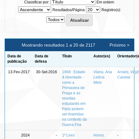
Classificar por:
Em ordem:
Resultados/Página
Registro(s):
Mostrando resultados 1 a 20 de 2117
Próximo >
Data de
Data de
Título
Autor(es)
Orientador(
publicação
defesa
13-Fev-2017
30-Set-2016
1968 : Estado
Viana, Ana
Arraes, Virgíl
& liberdade -
Letícia
Caixeta
como a
Melo
Primavera de
Praga e as
revoltas
estudantis em
Paris podem
ser inseridas
no contexto da
Guerra Fria
2024
-
1º Livro
Honor,
-