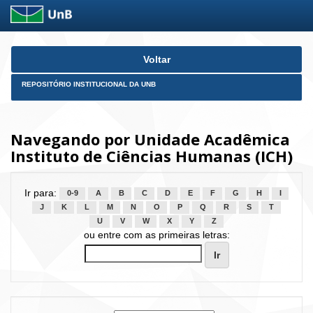
Skip
Voltar
navigation
REPOSITÓRIO INSTITUCIONAL DA UNB
Navegando por Unidade Acadêmica
Instituto de Ciências Humanas (ICH)
Ir para:
0-9
A
B
C
D
E
F
G
H
I
J
K
L
M
N
O
P
Q
R
S
T
U
V
W
X
Y
Z
ou entre com as primeiras letras: