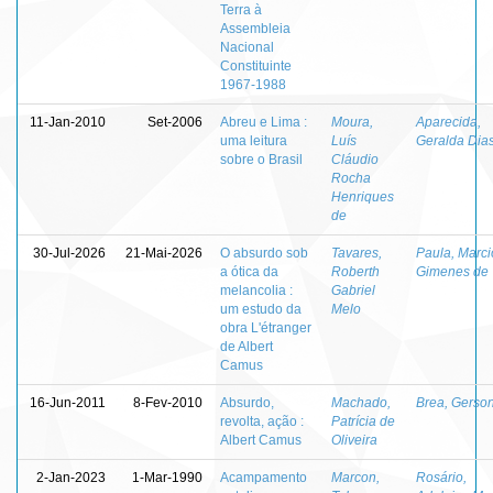
Terra à
Assembleia
Nacional
Constituinte
1967-1988
11-Jan-2010
Set-2006
Abreu e Lima :
Moura,
Aparecida,
uma leitura
Luís
Geralda Dia
sobre o Brasil
Cláudio
Rocha
Henriques
de
30-Jul-2026
21-Mai-2026
O absurdo sob
Tavares,
Paula, Marci
a ótica da
Roberth
Gimenes de
melancolia :
Gabriel
um estudo da
Melo
obra L'étranger
de Albert
Camus
16-Jun-2011
8-Fev-2010
Absurdo,
Machado,
Brea, Gerso
revolta, ação :
Patrícia de
Albert Camus
Oliveira
2-Jan-2023
1-Mar-1990
Acampamento
Marcon,
Rosário,