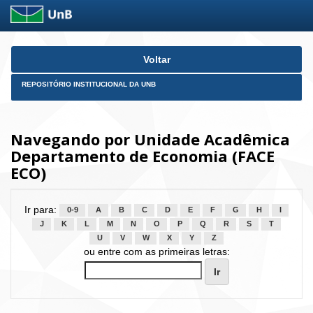
Skip
Voltar
navigation
REPOSITÓRIO INSTITUCIONAL DA UNB
Navegando por Unidade Acadêmica
Departamento de Economia (FACE
ECO)
Ir para:
0-9
A
B
C
D
E
F
G
H
I
J
K
L
M
N
O
P
Q
R
S
T
U
V
W
X
Y
Z
ou entre com as primeiras letras: