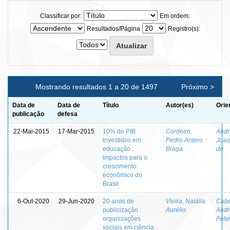
Classificar por:
Em ordem:
Resultados/Página
Registro(s):
Mostrando resultados 1 a 20 de 1497
Próximo >
Data de
Data de
Título
Autor(es)
Orie
publicação
defesa
22-Mai-2015
17-Mar-2015
10% do PIB
Cordeiro,
Andr
investidos em
Pedro Antero
Joaq
educação :
Braga
de
impactos para o
crescimento
econômico do
Brasil
6-Out-2020
29-Jun-2020
20 anos de
Vieira, Natália
Cabe
publicização :
Aurélio
Andr
organizações
Feli
sociais em ciência