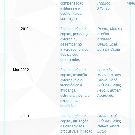
compensação
Rodrigo
Men
militares e a
Affonso
economia da
corrupção
2011
-
Acumulação de
Rocha, Marcos
-
capital, poupança
Aurélio
externa e
Andrade
;
desempenho
Oreiro, José
macroeconômico
Luís da Costa
dos países
emergentes
Mar-2012
-
Acumulação de
Lamonica,
-
capital, restrição
Marcos Tostes
;
externa, hiato
Oreiro, José
tecnológico e
Luís da Costa
;
mudança
Feijó, Carmem
estrutural: teoria e
Aparecida
experiência
brasileira
2010
-
Acumulação de
Oreiro, José
-
capital, utilização
Luís da Costa
;
da capacidade
Neves, André
produtiva e inflação
Lucio