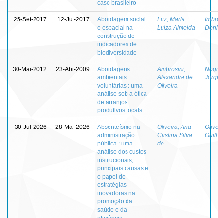
caso brasileiro
25-Set-2017
12-Jul-2017
Abordagem social
Luz, Maria
Imbro
e espacial na
Luiza Almeida
Deni
construção de
indicadores de
biodiversidade
30-Mai-2012
23-Abr-2009
Abordagens
Ambrosini,
Nogu
ambientais
Alexandre de
Jorg
voluntárias : uma
Oliveira
análise sob a ótica
de arranjos
produtivos locais
30-Jul-2026
28-Mai-2026
Absenteísmo na
Oliveira, Ana
Olive
administração
Cristina Silva
Guil
pública : uma
de
análise dos custos
institucionais,
principais causas e
o papel de
estratégias
inovadoras na
promoção da
saúde e da
eficiência