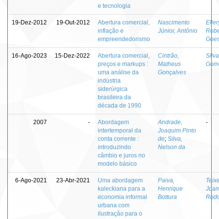
e tecnologia
19-Dez-2012
19-Out-2012
Abertura comercial,
Nascimento
Eller
inflação e
Júnior, Antônio
Robe
empreendedorismo
Goe
16-Ago-2023
15-Dez-2022
Abertura comercial,
Cintrão,
Silva
preços e markups :
Matheus
Gom
uma análise da
Gonçalves
indústria
siderúrgica
brasileira da
década de 1990
2007
-
Abordagem
Andrade,
-
intertemporal da
Joaquim Pinto
conta corrente :
de
;
Silva,
introduzindo
Nelson da
câmbio e juros no
modelo básico
6-Ago-2021
23-Abr-2021
Uma abordagem
Paiva,
Teixe
kaleckiana para a
Henrique
Joaní
economia informal
Bottura
Rodo
urbana com
ilustração para o