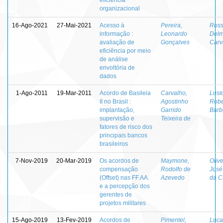
organizacional
16-Ago-2021
27-Mai-2021
Acesso à
Pereira,
Ross
informação :
Leonardo
Delm
avaliação de
Gonçalves
Carv
eficiência por meio
de análise
envoltória de
dados
1-Ago-2011
19-Mar-2011
Acordo de Basileia
Carvalho,
Lust
II no Brasil :
Agostinho
Robe
implantação,
Garrido
Barb
supervisão e
Teixeira de
fatores de risco dos
principais bancos
brasileiros
7-Nov-2019
20-Mar-2019
Os acordos de
Maymone,
Olive
compensação
Rodolfo de
José
(Offset) nas FF.AA.
Azevedo
da C
e a percepção dos
gerentes de
projetos militares
15-Ago-2019
13-Fev-2019
Acordos de
Pimentel,
Luca