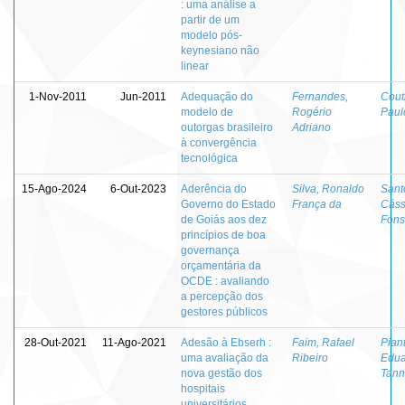
: uma análise a
partir de um
modelo pós-
keynesiano não
linear
1-Nov-2011
Jun-2011
Adequação do
Fernandes,
Cout
modelo de
Rogério
Paul
outorgas brasileiro
Adriano
à convergência
tecnológica
15-Ago-2024
6-Out-2023
Aderência do
Silva, Ronaldo
Sant
Governo do Estado
França da
Cáss
de Goiás aos dez
Fons
princípios de boa
governança
orçamentária da
OCDE : avaliando
a percepção dos
gestores públicos
28-Out-2021
11-Ago-2021
Adesão à Ebserh :
Faim, Rafael
Pian
uma avaliação da
Ribeiro
Edua
nova gestão dos
Tann
hospitais
universitários