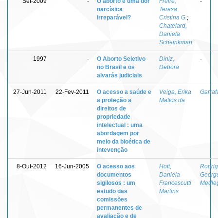
Set-2009
-
O aborto é uma dor
Freire,
-
narcísica
Teresa
irreparável?
Cristina G.
;
Chatelard,
Daniela
Scheinkman
1997
-
O Aborto Seletivo
Diniz,
-
no Brasil e os
Debora
alvarás judiciais
27-Jun-2011
22-Fev-2011
O acesso a saúde e
Veiga, Erika
Garraf
a proteção a
Mattos da
direitos de
propriedade
intelectual : uma
abordagem por
meio da bioética de
intevenção
8-Out-2012
16-Jun-2005
O acesso aos
Hott,
Rodrig
documentos
Daniela
Georg
sigilosos : um
Francescutti
Medle
estudo das
Martins
comissões
permanentes de
avaliação e de