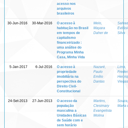
acesso nos
arquivos
brasileiros
30-Jun-2016
30-Mar-2016
O acesso à
Melo,
Salvad
habitação no Brasil
Mayara
Evilás
em tempos de
Daher de
Silva
capitalismo
financeirizado :
uma análise do
Programa Minha
Casa, Minha Vida
5-Jan-2017
6-Jul-2016
O acesso à
Nazaré,
Lima,
propriedade
Paulo
Freder
imobiliária na
Emílio
Henri
perspectiva do
Dantas
Viegas
Direito Civil-
Constitucional
24-Set-2013
27-Jun-2013
O acesso da
Martins,
Souza,
população
Clesimary
Maria 
masculina a
Evangelista
Unidades Básicas
Molina
de Saúde com e
sem horário