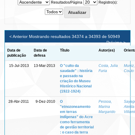
Resultados/Página
Registro(s):
< Anterior
Mostrando resultados 34374 a 34393 de 50949
Próximo >
Data de
Data de
Título
Autor(es)
Orient
publicação
defesa
15-Jul-2013
13-Mar-2013
O "culto da
Costa, Julia
Muniz,
saudade" : história
Furia
Couto 
e passado na
criação do Museu
Histórico Nacional
(1922-1924)
28-Abr-2011
9-Dez-2010
O
Pessoa,
Sayago
"etnozoneamento
Marina
Aleida
em terras
Margarido
Villam
indígenas" do Acre
como ferramenta
de gestão territorial
: o caso da terra