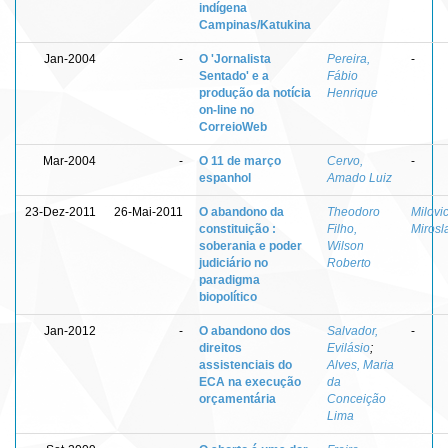
indígena
Campinas/Katukina
Jan-2004
-
O 'Jornalista
Pereira,
-
Sentado' e a
Fábio
produção da notícia
Henrique
on-line no
CorreioWeb
Mar-2004
-
O 11 de março
Cervo,
-
espanhol
Amado Luiz
23-Dez-2011
26-Mai-2011
O abandono da
Theodoro
Milovic
constituição :
Filho,
Mirosl
soberania e poder
Wilson
judiciário no
Roberto
paradigma
biopolítico
Jan-2012
-
O abandono dos
Salvador,
-
direitos
Evilásio
;
assistenciais do
Alves, Maria
ECA na execução
da
orçamentária
Conceição
Lima