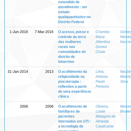
estendido de
atendimento : um
estudo
qualiquantitativo no
Distrito Federal
1-Jun-2016
7-Mar-2016
O acesso, posse e
Chambe,
Gomes 
controle da terra
Maria
Newto
das mulheres
Albertina
Narcis
rurais nas
Gomes
comunidades do
Chale
distrito de
Inharrime
31-Jan-2014
2013
O acolhimento da
Lima,
Neube
religiosidade na
Antonio
Mauríc
psicoterapia :
Paulo
Silva
reflexões a partir
Pinheiro
de uma experiência
clínica
2006
2006
O acolhimento de
Oliveira,
Munari
familiares de
Lizete
Boutte
pacientes
Malagoni de
internados em UTI :
Almeida
a tecnologia de
Cavalcante