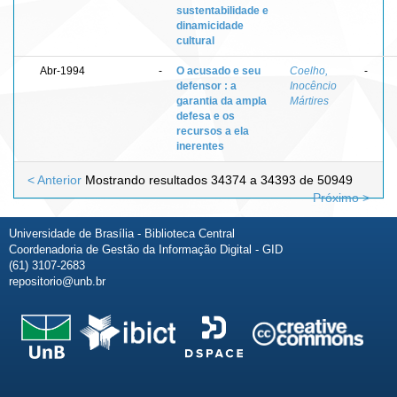
sustentabilidade e
dinamicidade
cultural
Abr-1994
-
O acusado e seu
Coelho,
-
defensor : a
Inocêncio
garantia da ampla
Mártires
defesa e os
recursos a ela
inerentes
< Anterior
Mostrando resultados 34374 a 34393 de 50949
Próximo >
Universidade de Brasília - Biblioteca Central
Coordenadoria de Gestão da Informação Digital - GID
(61) 3107-2683
repositorio@unb.br