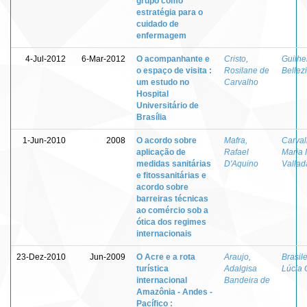
grupo como
estratégia para o
cuidado de
enfermagem
4-Jul-2012
6-Mar-2012
O acompanhante e
Cristo,
Guilhe
o espaço de visita :
Rosilane de
Bellezi
um estudo no
Carvalho
Hospital
Universitário de
Brasília
1-Jun-2010
2008
O acordo sobre
Mafra,
Carval
aplicação de
Rafael
Maria 
medidas sanitárias
D'Aquino
Vallad
e fitossanitárias e
acordo sobre
barreiras técnicas
ao comércio sob a
ótica dos regimes
internacionais
23-Dez-2010
Jun-2009
O Acre e a rota
Araujo,
Brasile
turística
Adalgisa
Lúcia
internacional
Bandeira de
Amazônia - Andes -
Pacífico :