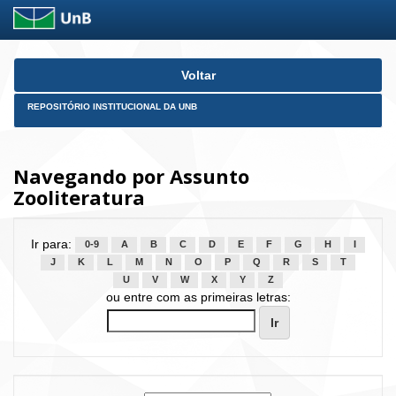
Skip
Voltar
navigation
REPOSITÓRIO INSTITUCIONAL DA UNB
Navegando por Assunto
Zooliteratura
Ir para:
0-9
A
B
C
D
E
F
G
H
I
J
K
L
M
N
O
P
Q
R
S
T
U
V
W
X
Y
Z
ou entre com as primeiras letras: