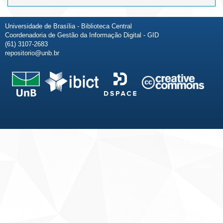
Universidade de Brasília - Biblioteca Central
Coordenadoria de Gestão da Informação Digital - GID
(61) 3107-2683
repositorio@unb.br
Fale conosco
Sobre