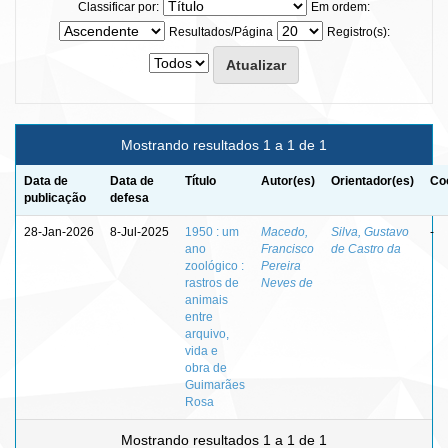
Classificar por:
Em ordem:
Resultados/Página
Registro(s):
Mostrando resultados 1 a 1 de 1
Data de
Data de
Título
Autor(es)
Orientador(es)
Co
publicação
defesa
28-Jan-2026
8-Jul-2025
1950 : um
Macedo,
Silva, Gustavo
-
ano
Francisco
de Castro da
zoológico :
Pereira
rastros de
Neves de
animais
entre
arquivo,
vida e
obra de
Guimarães
Rosa
Mostrando resultados 1 a 1 de 1