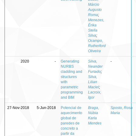
Márcio
Augusto
Roma
;
Menezes,
Érika
Stella
Silva
;
Ocampo,
Rutherford
Oliveira
2020
-
Generating
Silva,
-
NURBS
Neander
cladding and
Furtado
;
structures
Silva,
with
Lilian
parametric
Maciel
;
programming
Lacroix,
and BIM
Igor
27-Nov-2018
5-Jun-2018
Potencial de
Braga,
Sposto, Rosa
aquecimento
Núbia
Maria
global de
Karla
paredes de
Mendes
concreto a
partir da