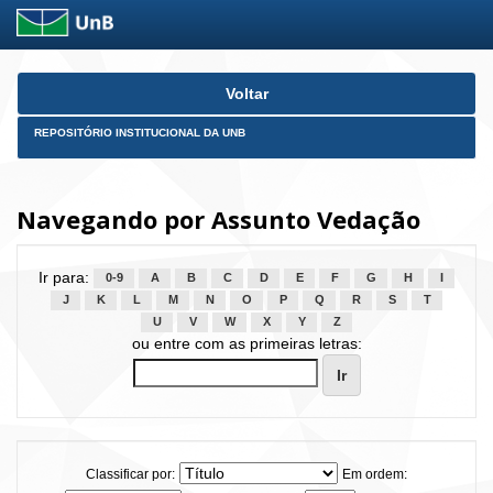
Skip
Voltar
navigation
REPOSITÓRIO INSTITUCIONAL DA UNB
Navegando por Assunto Vedação
Ir para:
0-9
A
B
C
D
E
F
G
H
I
J
K
L
M
N
O
P
Q
R
S
T
U
V
W
X
Y
Z
ou entre com as primeiras letras:
Classificar por:
Em ordem: