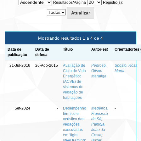
Resultados/Página
Registro(s):
Mostrando resultados 1 a 4 de 4
Data de
Data de
Título
Autor(es)
Orientador(es)
publicação
defesa
21-Jul-2016
26-Ago-2015
Avaliação de
Pedroso,
Sposto, Rosa
Ciclo de Vida
Gilson
Maria
Energético
Marafiga
(ACVE) de
sistemas de
vedação de
habitações
Set-2024
-
Desempenho
Medeiros,
-
térmico e
Francisca
acústico das
de Sá
;
vedações
Pantoja,
executadas
João da
em ‘light
Costa
;
steel framing’
Buzar,