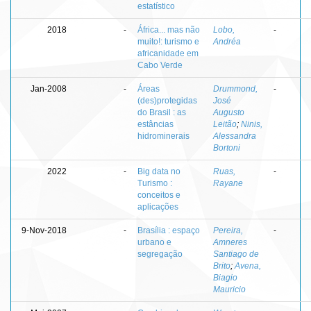
estatístico
2018
-
África... mas não
Lobo,
-
muito!: turismo e
Andréa
africanidade em
Cabo Verde
Jan-2008
-
Áreas
Drummond,
-
(des)protegidas
José
do Brasil : as
Augusto
estâncias
Leitão
;
Ninis,
hidrominerais
Alessandra
Bortoni
2022
-
Big data no
Ruas,
-
Turismo :
Rayane
conceitos e
aplicações
9-Nov-2018
-
Brasília : espaço
Pereira,
-
urbano e
Amneres
segregação
Santiago de
Brito
;
Avena,
Biagio
Mauricio