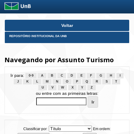
Skip
Voltar
navigation
REPOSITÓRIO INSTITUCIONAL DA UNB
Navegando por Assunto Turismo
Ir para:
0-9
A
B
C
D
E
F
G
H
I
J
K
L
M
N
O
P
Q
R
S
T
U
V
W
X
Y
Z
ou entre com as primeiras letras:
Classificar por:
Em ordem: