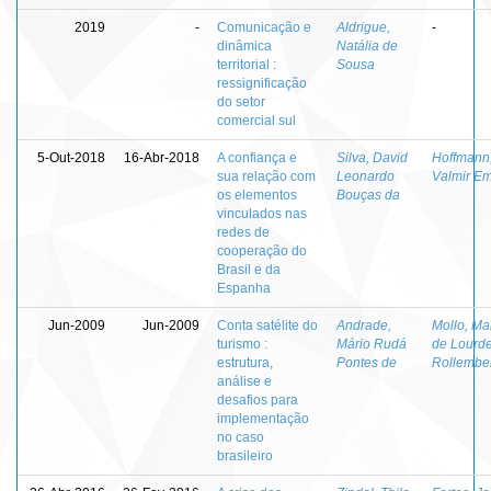
2019
-
Comunicação e
Aldrigue,
-
dinâmica
Natália de
territorial :
Sousa
ressignificação
do setor
comercial sul
5-Out-2018
16-Abr-2018
A confiança e
Silva, David
Hoffmann
sua relação com
Leonardo
Valmir Em
os elementos
Bouças da
vinculados nas
redes de
cooperação do
Brasil e da
Espanha
Jun-2009
Jun-2009
Conta satélite do
Andrade,
Mollo, Ma
turismo :
Mário Rudá
de Lourd
estrutura,
Pontes de
Rollembe
análise e
desafios para
implementação
no caso
brasileiro