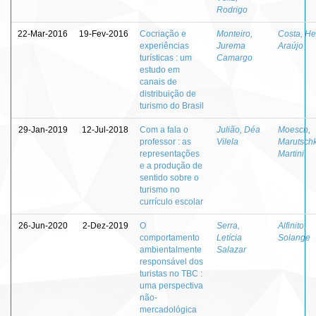
Rodrigo
22-Mar-2016
19-Fev-2016
Cocriação e
Monteiro,
Costa, He
experiências
Jurema
Araújo
turísticas : um
Camargo
estudo em
canais de
distribuição de
turismo do Brasil
29-Jan-2019
12-Jul-2018
Com a fala o
Julião, Déa
Moesch,
professor : as
Vilela
Marutsch
representações
Martini
e a produção de
sentido sobre o
turismo no
currículo escolar
26-Jun-2020
2-Dez-2019
O
Serra,
Alfinito,
comportamento
Letícia
Solange
ambientalmente
Salazar
responsável dos
turistas no TBC :
uma perspectiva
não-
mercadológica