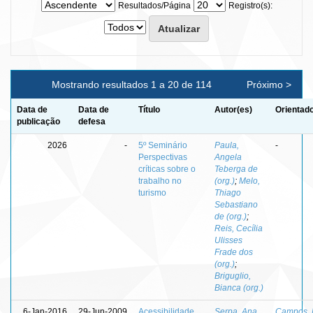
Resultados/Página
Registro(s):
Mostrando resultados 1 a 20 de 114
Próximo >
Data de
Data de
Título
Autor(es)
Orientado
publicação
defesa
2026
-
5º Seminário
Paula,
-
Perspectivas
Angela
críticas sobre o
Teberga de
trabalho no
(org.)
;
Melo,
turismo
Thiago
Sebastiano
de (org.)
;
Reis, Cecília
Ulisses
Frade dos
(org.)
;
Briguglio,
Bianca (org.)
6-Jan-2016
29-Jun-2009
Acessibilidade
Serpa, Ana
Campos, 