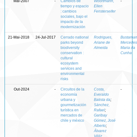
Mai-2007
-
Cambios de
Woortmann,
-
tiempo y espacio
Ellen
: cambios
Fensterseifer
sociales, bajo el
impacto de la
modernización
21-Mai-2018
24-Jul-2017
Cerrado national
Rodrigues,
Bustaman
parks beyond
Ariane de
Mercedes
biodiversity
Almeida
Maria da
conservation :
Cunha
cultural
ecosystem
services and
environmental
risks
Out-2024
-
Circuitos de la
Costa,
-
economía
Everaldo
urbana y
Batista da
;
gourmetización
Sánchez,
turística en
Rafael
;
mercados de
Garibay
chile y méxico
Gómez, José
Alberto
;
Álvarez
Véliz,