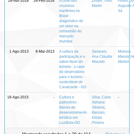
26-Abr-2016
26-Fev-2016
A crise dos
Zindel, Thilo
Fortes, J
cruzeiros
Martin
Augusto 
marítimos no
Sá
Brasil :
diagnóstico de
um setor na
contramão do
mercado
mundial
1-Ago-2013
8-Mai-2013
A cultura da
Sampaio,
Moesch,
participação e o
Ana Cláudia
Marutsch
saber-fazer do
Macedo
Martini
turismo : o caso
do observatório
para o turismo
sustentável de
Cavalcante - GO
18-Ago-2015
-
Cultura e
Silva, Carla
-
patrimônio :
Adriana
fatores de
Oliveira
;
desenvolvimento
Barroso,
turístico em
Eloísa
Luziânia-GO
Pereira
Mostrando resultados 1 a 20 de 114
Próximo >