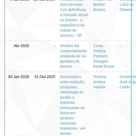
para pessoas
Beatriz
Lúcio de
com deficiência
Borges
Oliveira
e inclusão social
no turismo : a
experiência da
cidade de
Socorro – SP
Abr-2020
-
Análisis del
Costa,
-
comportamiento
Sinthya
resiliente de los
Pinheiro
;
gestores de
Sonaglio,
turismo
Kerlei Eniele
30-Jan-2026
31-Out-2025
Associações
Teixeira,
Drummon
entre visitação,
Andrea
José Aug
pesquisas,
Varella
Leitão
efetividade de
gestão e
espécies
ameaçadas da
fauna em
parques
nacionais
brasileiros : um
ensaio