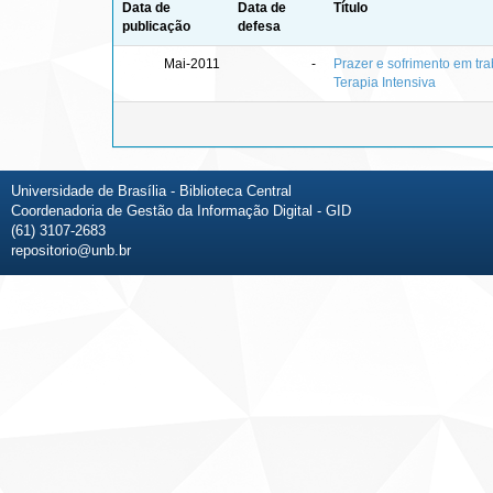
Data de
Data de
Título
publicação
defesa
Mai-2011
-
Prazer e sofrimento em t
Terapia Intensiva
Universidade de Brasília - Biblioteca Central
Coordenadoria de Gestão da Informação Digital - GID
(61) 3107-2683
repositorio@unb.br