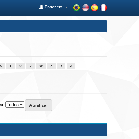
Entrar em:
S
T
U
V
W
X
Y
Z
s):