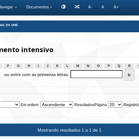
Navegar
Documentos
A-
A
A+
NAL DA UNB
ento intensivo
F
G
H
I
J
K
L
M
N
O
P
Q
R
ou entre com as primeiras letras:
Em ordem:
Resultados/Página
Registro(
Mostrando resultados 1 a 1 de 1