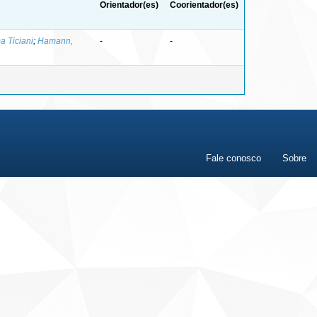
Orientador(es)
Coorientador(es)
a Ticiani
;
Hamann,
-
-
Fale conosco
Sobre