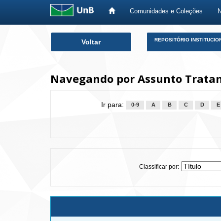
Comunidades e Coleções
Skip
REPOSITÓRIO INSTITUCIO
Voltar
navigation
Navegando por Assunto Tratam
Ir para:
0-9
A
B
C
D
E
Classificar por: