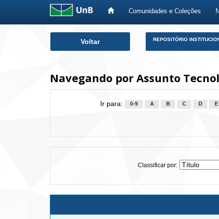
Comunidades e Coleções
Skip
REPOSITÓRIO INSTITUCIO
Voltar
navigation
Navegando por Assunto Tecnolo
Ir para:
0-9
A
B
C
D
E
Classificar por: