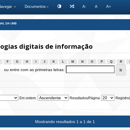
Navegar
Documentos
A-
A
A+
NAL DA UNB
gias digitais de informação
F
G
H
I
J
K
L
M
N
O
P
Q
R
ou entre com as primeiras letras:
Em ordem:
Resultados/Página
Registro(
Mostrando resultados 1 a 1 de 1