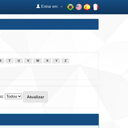
Entrar em:
S
T
U
V
W
X
Y
Z
s):