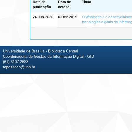
Data de
Data de
Título
publicação
defesa
24-Jun-2020
6-Dez-2019
O Whatsapp e o desenvolviment
tecnologias digitais de infor
Universidade de Brasília - Biblioteca Central
Coordenadoria de Gestão da Informação Digital - GID
(61) 3107-2683
repositorio@unb.br