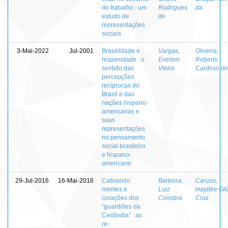
do trabalho : um
Rodrigues
da
estudo de
de
representações
sociais
3-Mai-2022
Jul-2001
Brasilildade e
Vargas,
Oliveira,
hispanidade : o
Everton
Roberto
sentido das
Vieira
Cardoso de
percepções
recíprocas do
Brasil e das
nações hispano-
americanas e
suas
representações
no pensamento
social brasileiro
e hispano-
americano
29-Jul-2016
16-Mai-2016
Cativando
Barbosa,
Caruso,
mentes e
Luiz
Haydée Gló
corações dos
Coimbra
Cruz
“guardiões da
Ceilândia” : as
re-