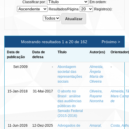
Classificar por:
Em ordem:
Resultados/Página
Registro(s):
Mostrando resultados 1 a 20 de 162
Próximo >
Data de
Data de
Título
Autor(es)
Orientador
publicação
defesa
Set-2009
-
Abordagem
Almeida,
-
societal das
Ângela
representações
Maria de
sociais
Oliveira
15-Jan-2018
31-Mai-2017
O aborto no
Oliveira,
Almeida, T
Brasil : análise
Rayane
Mara Camp
das audiências
Noronha
de
públicas do
Senado Federal
(2015-2016)
11-Jun-2026
12-Dez-2025
Advogados de
Amaral,
Costa, Arth