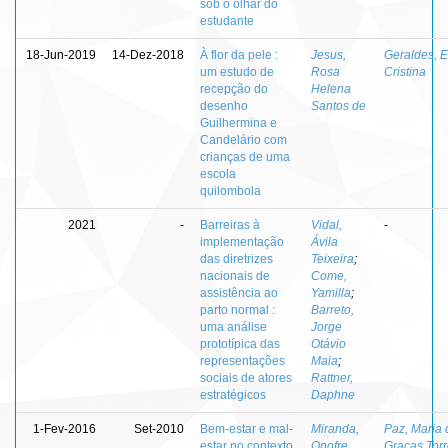
sob o olhar do
estudante
18-Jun-2019
14-Dez-2018
À flor da pele :
Jesus,
Geraldes, E
um estudo de
Rosa
Cristina
recepção do
Helena
desenho
Santos de
Guilhermina e
Candelário com
crianças de uma
escola
quilombola
2021
-
Barreiras à
Vidal,
-
implementação
Ávila
das diretrizes
Teixeira
;
nacionais de
Come,
assistência ao
Yamilla
;
parto normal :
Barreto,
uma análise
Jorge
prototípica das
Otávio
representações
Maia
;
sociais de atores
Rattner,
estratégicos
Daphne
1-Fev-2016
Set-2010
Bem-estar e mal-
Miranda,
Paz, Maria 
estar no contexto
Onofre
Graças Tor