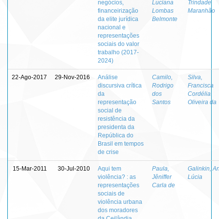
negócios,
Luciana
Trindade
financeirização
Lombas
Maranhão
da elite jurídica
Belmonte
nacional e
representações
sociais do valor
trabalho (2017-
2024)
22-Ago-2017
29-Nov-2016
Análise
Camilo,
Silva,
discursiva crítica
Rodrigo
Francisca
da
dos
Cordélia
representação
Santos
Oliveira da
social de
resistência da
presidenta da
República do
Brasil em tempos
de crise
15-Mar-2011
30-Jul-2010
Aqui tem
Paula,
Galinkin, A
violência? : as
Jêniffer
Lúcia
representações
Carla de
sociais de
violência urbana
dos moradores
da Ceilândia