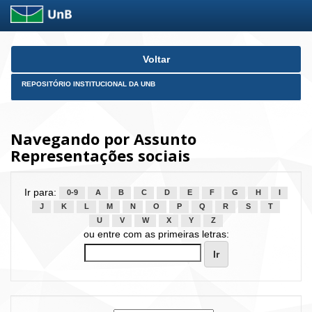
Skip
Voltar
navigation
REPOSITÓRIO INSTITUCIONAL DA UNB
Navegando por Assunto
Representações sociais
Ir para:
0-9
A
B
C
D
E
F
G
H
I
J
K
L
M
N
O
P
Q
R
S
T
U
V
W
X
Y
Z
ou entre com as primeiras letras: