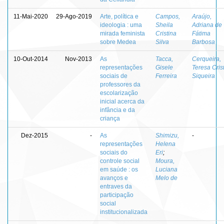
11-Mai-2020
29-Ago-2019
Arte, política e
Campos,
Araújo,
ideologia : uma
Sheila
Adriana de
mirada feminista
Cristina
Fátima
sobre Medea
Silva
Barbosa
10-Out-2014
Nov-2013
As
Tacca,
Cerqueira,
representações
Gisele
Teresa Cris
sociais de
Ferreira
Siqueira
professores da
escolarização
inicial acerca da
infância e da
criança
Dez-2015
-
As
Shimizu,
-
representações
Helena
sociais do
Eri
;
controle social
Moura,
em saúde : os
Luciana
avanços e
Melo de
entraves da
participação
social
institucionalizada