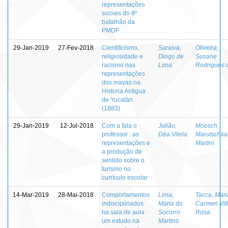
representações
sociais do 8º
batalhão da
PMDF
29-Jan-2019
27-Fev-2018
Cientificismo,
Saraiva,
Oliveira,
religiosidade e
Diogo de
Susane
racismo nas
Lima
Rodrigues 
representações
dos mayas na
Historia Antigua
de Yucatán
(1883)
29-Jan-2019
12-Jul-2018
Com a fala o
Julião,
Moesch,
professor : as
Déa Vilela
Marutschka
representações e
Martini
a produção de
sentido sobre o
turismo no
currículo escolar
14-Mar-2019
28-Mai-2018
Comportamentos
Lima,
Tacca, Mari
indisciplinados
Maria do
Carmen Vill
na sala de aula :
Socorro
Rosa
um estudo na
Martins