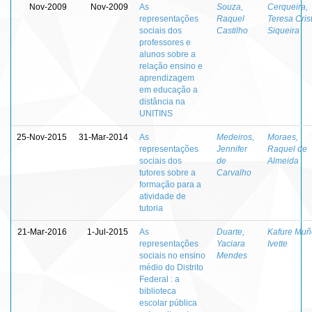
Nov-2009
Nov-2009
As
Souza,
Cerqueira,
representações
Raquel
Teresa Cris
sociais dos
Castilho
Siqueira
professores e
alunos sobre a
relação ensino e
aprendizagem
em educação a
distância na
UNITINS
25-Nov-2015
31-Mar-2014
As
Medeiros,
Moraes,
representações
Jennifer
Raquel de
sociais dos
de
Almeida
tutores sobre a
Carvalho
formação para a
atividade de
tutoria
21-Mar-2016
1-Jul-2015
As
Duarte,
Kafure Muñ
representações
Yaciara
Ivette
sociais no ensino
Mendes
médio do Distrito
Federal : a
biblioteca
escolar pública