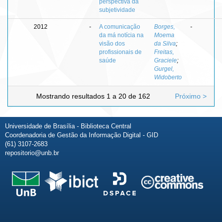
perspectiva da
subjetividade
2012
-
A comunicação
Borges,
-
da má notícia na
Moema
visão dos
da Silva
;
profissionais de
Freitas,
saúde
Graciele
;
Gurgel,
Widoberto
Mostrando resultados 1 a 20 de 162
Próximo >
Universidade de Brasília - Biblioteca Central
Coordenadoria de Gestão da Informação Digital - GID
(61) 3107-2683
repositorio@unb.br