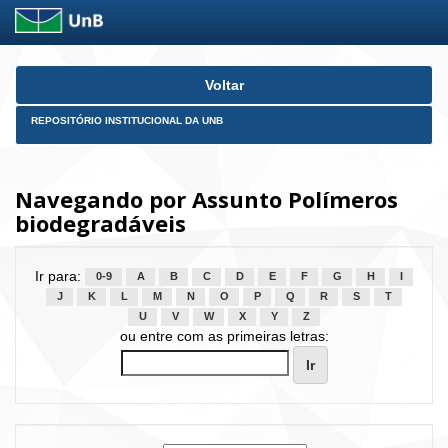
Skip
Voltar
navigation
REPOSITÓRIO INSTITUCIONAL DA UNB
Navegando por Assunto Polímeros
biodegradáveis
Ir para:
0-9
A
B
C
D
E
F
G
H
I
J
K
L
M
N
O
P
Q
R
S
T
U
V
W
X
Y
Z
ou entre com as primeiras letras: