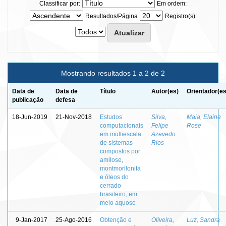
Classificar por:
Em ordem:
Resultados/Página
Registro(s):
Mostrando resultados 1 a 2 de 2
Data de
Data de
Título
Autor(es)
Orientador(es
publicação
defesa
18-Jun-2019
21-Nov-2018
Estudos
Silva,
Maia, Elaine
computacionais
Felipe
Rose
em multiescala
Azevedo
de sistemas
Rios
compostos por
amilose,
montmorilonita
e óleos do
cerrado
brasileiro, em
meio aquoso
9-Jan-2017
25-Ago-2016
Obtenção e
Oliveira,
Luz, Sandra