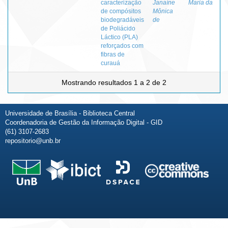
caracterização
Janaíne
Maria da
de compósitos
Mônica
biodegradáveis
de
de Poliácido
Láctico (PLA)
reforçados com
fibras de
curauá
Mostrando resultados 1 a 2 de 2
Universidade de Brasília - Biblioteca Central
Coordenadoria de Gestão da Informação Digital - GID
(61) 3107-2683
repositorio@unb.br