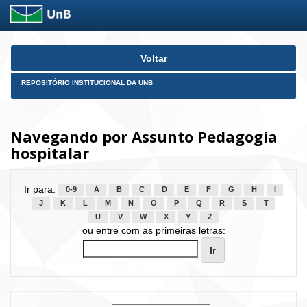
Skip
Voltar
navigation
REPOSITÓRIO INSTITUCIONAL DA UNB
Navegando por Assunto Pedagogia
hospitalar
Ir para:
0-9
A
B
C
D
E
F
G
H
I
J
K
L
M
N
O
P
Q
R
S
T
U
V
W
X
Y
Z
ou entre com as primeiras letras: