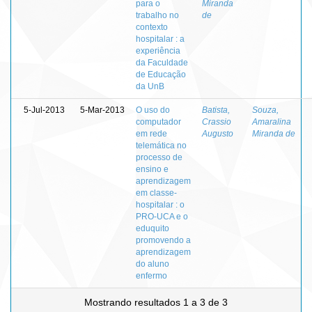
para o
Miranda
trabalho no
de
contexto
hospitalar : a
experiência
da Faculdade
de Educação
da UnB
5-Jul-2013
5-Mar-2013
O uso do
Batista,
Souza,
computador
Crassio
Amaralina
em rede
Augusto
Miranda de
telemática no
processo de
ensino e
aprendizagem
em classe-
hospitalar : o
PRO-UCA e o
eduquito
promovendo a
aprendizagem
do aluno
enfermo
Mostrando resultados 1 a 3 de 3