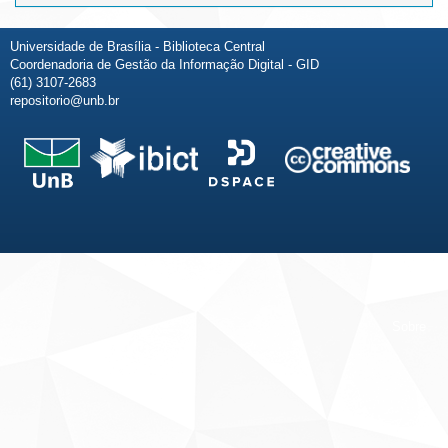
Universidade de Brasília - Biblioteca Central
Coordenadoria de Gestão da Informação Digital - GID
(61) 3107-2683
repositorio@unb.br
Fale conosco
Sobre