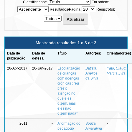
Classificar por:
Em ordem:
Resultados/Página
Registro(s):
Mostrando resultados 1 a 3 de 3
Data de
Data de
Título
Autor(es)
Orientador(es)
publicação
defesa
26-Abr-2017
26-Jan-2017
Escolarização
Batista,
Pato, Claudia
de crianças
Anelice
Márcia Lyra
com doenças
da Silva
crônicas : "eu
presto
atenção no
que eles
dizem, mas
eles não
dizem nada”
2011
-
A formação do
Souza,
-
pedagogo
Amaralina