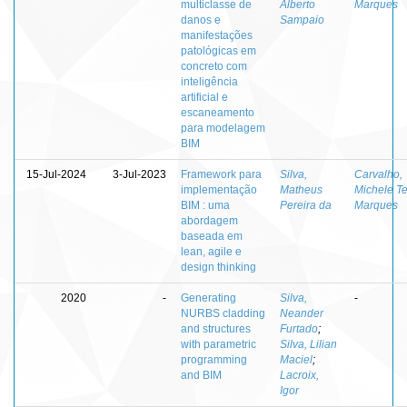
multiclasse de
Alberto
Marques
danos e
Sampaio
manifestações
patológicas em
concreto com
inteligência
artificial e
escaneamento
para modelagem
BIM
15-Jul-2024
3-Jul-2023
Framework para
Silva,
Carvalho,
implementação
Matheus
Michele T
BIM : uma
Pereira da
Marques
abordagem
baseada em
lean, agile e
design thinking
2020
-
Generating
Silva,
-
NURBS cladding
Neander
and structures
Furtado
;
with parametric
Silva, Lilian
programming
Maciel
;
and BIM
Lacroix,
Igor