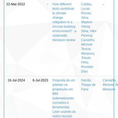
22-Mar-2022
-
How different
Caldas,
-
tools contribute
Lucas
to climate
Rosse
;
change
Silva,
mitigation in a
Maykon
circular building
Vieira
;
environment? : a
Silva, Vítor
systematic
Pereira
;
literature review
Carvalho,
Michele
Tereza
Marques
;
Toledo
Filho,
Romildo
Dias
16-Jul-2024
6-Jul-2023
Proposta de um
Falcão,
Carvalho,
artefato na
Thiago de
Michele T
projetação em
Faria
Marques
BIM
sistematizando
conceitos e
ferramentas
Lean usando as
redes neurais