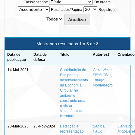
Classificar por:
Em ordem:
Resultados/Página
Registro(s):
Mostrando resultados 1 a 8 de 8
Data de
Data de
Título
Autor(es)
Orientado
publicação
defesa
14-Mai-2021
-
Contribuição do
Cruz, Victor
-
BIM para o
Filipi
;
Góes,
desenvolvimento
Thiago
da Economia
Montenegro
Circular no
ambiente
construído uma
revisão
sistemática da
literatura
20-Mai-2025
28-Nov-2024
Detecção e
Santos,
Carvalho,
representação
Paulo
Michele T