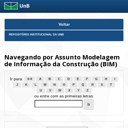
Skip
Voltar
navigation
REPOSITÓRIO INSTITUCIONAL DA UNB
Navegando por Assunto Modelagem
de Informação da Construção (BIM)
Ir para:
0-9
A
B
C
D
E
F
G
H
I
J
K
L
M
N
O
P
Q
R
S
T
U
V
W
X
Y
Z
ou entre com as primeiras letras: