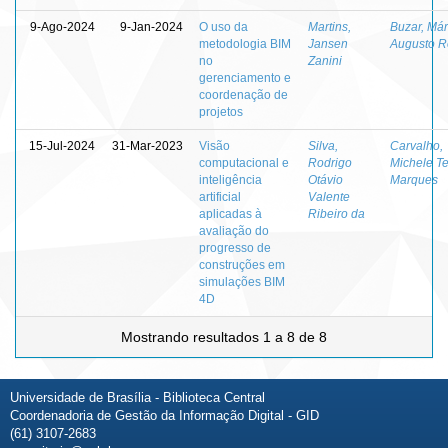
9-Ago-2024
9-Jan-2024
O uso da
Martins,
Buzar, Már
metodologia BIM
Jansen
Augusto 
no
Zanini
gerenciamento e
coordenação de
projetos
15-Jul-2024
31-Mar-2023
Visão
Silva,
Carvalho,
computacional e
Rodrigo
Michele T
inteligência
Otávio
Marques
artificial
Valente
aplicadas à
Ribeiro da
avaliação do
progresso de
construções em
simulações BIM
4D
Mostrando resultados 1 a 8 de 8
Universidade de Brasília - Biblioteca Central
Coordenadoria de Gestão da Informação Digital - GID
(61) 3107-2683