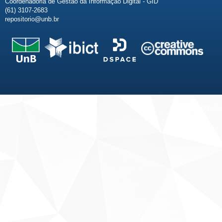
Coordenadoria de Gestão da Informação Digital - GID
(61) 3107-2683
repositorio@unb.br
Fale conosco
Sobre