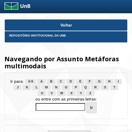
Skip
Voltar
navigation
REPOSITÓRIO INSTITUCIONAL DA UNB
Navegando por Assunto Metáforas
multimodais
Ir para:
0-9
A
B
C
D
E
F
G
H
I
J
K
L
M
N
O
P
Q
R
S
T
U
V
W
X
Y
Z
ou entre com as primeiras letras: