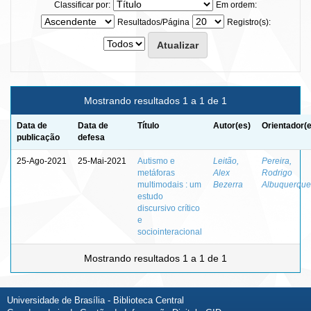
Classificar por:
Em ordem:
Resultados/Página
Registro(s):
Mostrando resultados 1 a 1 de 1
Data de
Data de
Título
Autor(es)
Orientador(
publicação
defesa
25-Ago-2021
25-Mai-2021
Autismo e
Leitão,
Pereira,
metáforas
Alex
Rodrigo
multimodais : um
Bezerra
Albuquerque
estudo
discursivo crítico
e
sociointeracional
Mostrando resultados 1 a 1 de 1
Universidade de Brasília - Biblioteca Central