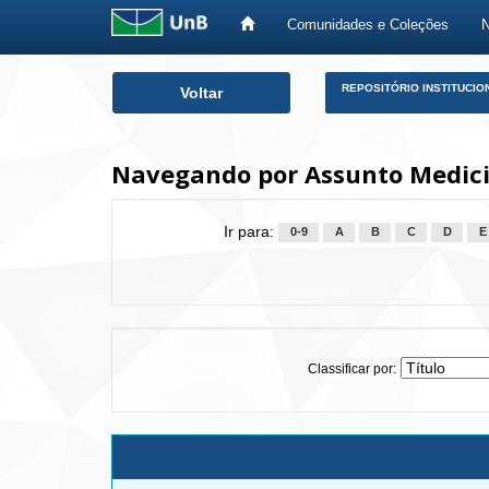
Comunidades e Coleções
Skip
REPOSITÓRIO INSTITUCIO
Voltar
navigation
Navegando por Assunto Medici
Ir para:
0-9
A
B
C
D
E
Classificar por: