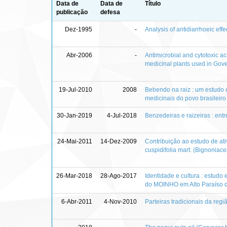
Data de
Data de
Título
publicação
defesa
Dez-1995
-
Analysis of antidiarrhoeic eff
Abr-2006
-
Antimicrobial and cytotoxic ac
medicinal plants used in Gove
19-Jul-2010
2008
Bebendo na raiz : um estudo 
medicinais do povo brasileiro
30-Jan-2019
4-Jul-2018
Benzedeiras e raizeiras : ent
24-Mai-2011
14-Dez-2009
Contribuição ao estudo de at
cuspidifolia mart. (Bignoniac
26-Mar-2018
28-Ago-2017
Identidade e cultura : estudo
do MOINHO em Alto Paraíso 
6-Abr-2011
4-Nov-2010
Parteiras tradicionais da regi