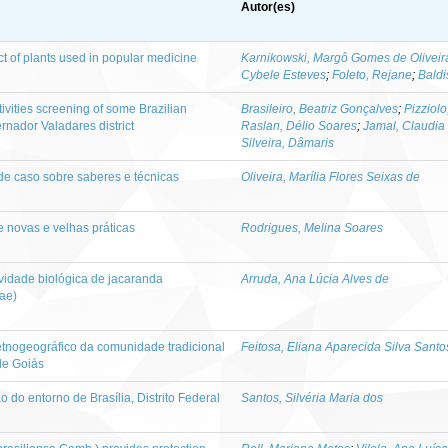
Autor(es)
ect of plants used in popular medicine
Karnikowski, Margô Gomes de Oliveir
Cybele Esteves
;
Foleto, Rejane
;
Baldi
tivities screening of some Brazilian
Brasileiro, Beatriz Gonçalves
;
Pizziol
rnador Valadares district
Raslan, Délio Soares
;
Jamal, Claudi
Silveira, Dâmaris
de caso sobre saberes e técnicas
Oliveira, Marília Flores Seixas de
re novas e velhas práticas
Rodrigues, Melina Soares
ividade biológica de jacaranda
Arruda, Ana Lúcia Alves de
eae)
 etnogeográfico da comunidade tradicional
Feitosa, Eliana Aparecida Silva Santo
de Goiás
ão do entorno de Brasília, Distrito Federal
Santos, Silvéria Maria dos