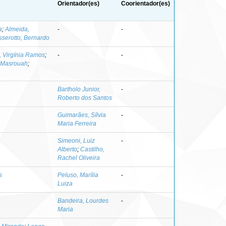
Orientador(es)
Coorientador(es)
a
;
Almeida,
-
-
sserotto, Bernardo
o, Virgínia Ramos
;
-
-
a Masrouah
;
Bartholo Junior,
-
Roberto dos Santos
Guimarães, Sílvia
-
Maria Ferreira
Simeoni, Luiz
-
Alberto
;
Castilho,
Rachel Oliveira
s
Peluso, Marília
-
Luiza
Bandeira, Lourdes
-
Maria