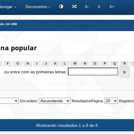
Navegar
Documentos
A-
A
A+
NAL DA UNB
na popular
F
G
H
I
J
K
L
M
N
O
P
Q
R
ou entre com as primeiras letras:
Em ordem:
Resultados/Página
Registro(
Mostrando resultados 1 a 8 de 8