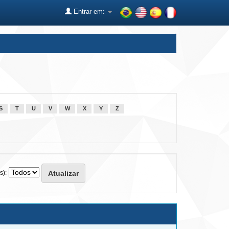
Entrar em:
S
T
U
V
W
X
Y
Z
s):