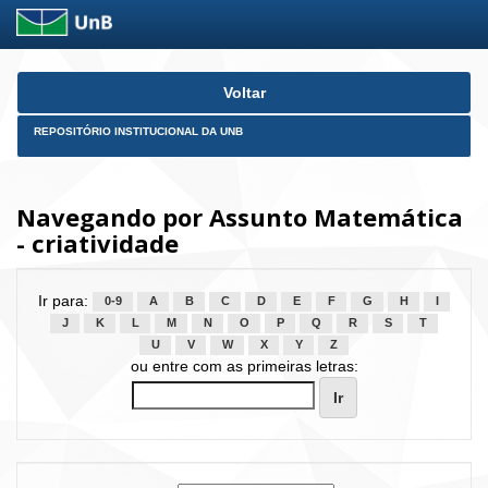
Skip
Voltar
navigation
REPOSITÓRIO INSTITUCIONAL DA UNB
Navegando por Assunto Matemática
- criatividade
Ir para:
0-9
A
B
C
D
E
F
G
H
I
J
K
L
M
N
O
P
Q
R
S
T
U
V
W
X
Y
Z
ou entre com as primeiras letras: