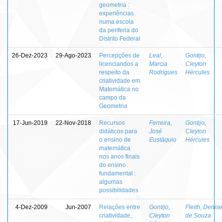
geometria :
experiências
numa escola
da periferia do
Distrito Federal
26-Dez-2023
29-Ago-2023
Percepções de
Leal,
Gontijo,
licenciandos a
Marcia
Cleyton
respeito da
Rodrigues
Hércules
criatividade em
Matemática no
campo da
Geometria
17-Jun-2019
22-Nov-2018
Recursos
Ferreira,
Gontijo,
didáticos para
José
Cleyton
o ensino de
Eustáquio
Hércules
matemática
nos anos finais
do ensino
fundamental :
algumas
possibilidades
4-Dez-2009
Jun-2007
Relações entre
Gontijo,
Fleith, Denis
criatividade,
Cleyton
de Souza