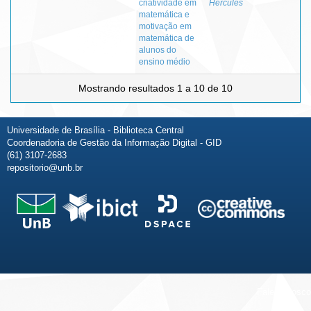
criatividade em
Hércules
matemática e
motivação em
matemática de
alunos do
ensino médio
Mostrando resultados 1 a 10 de 10
Universidade de Brasília - Biblioteca Central
Coordenadoria de Gestão da Informação Digital - GID
(61) 3107-2683
repositorio@unb.br
Fale conosco