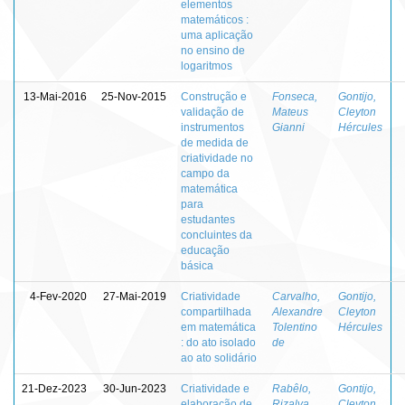
elementos
matemáticos :
uma aplicação
no ensino de
logaritmos
13-Mai-2016
25-Nov-2015
Construção e
Fonseca,
Gontijo,
validação de
Mateus
Cleyton
instrumentos
Gianni
Hércules
de medida de
criatividade no
campo da
matemática
para
estudantes
concluintes da
educação
básica
4-Fev-2020
27-Mai-2019
Criatividade
Carvalho,
Gontijo,
compartilhada
Alexandre
Cleyton
em matemática
Tolentino
Hércules
: do ato isolado
de
ao ato solidário
21-Dez-2023
30-Jun-2023
Criatividade e
Rabêlo,
Gontijo,
elaboração de
Rizalva
Cleyton