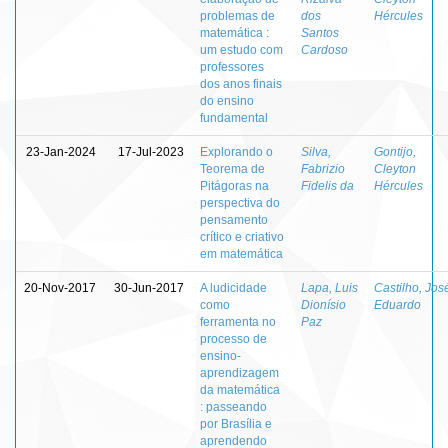
problemas de
dos
Hércules
matemática :
Santos
um estudo com
Cardoso
professores
dos anos finais
do ensino
fundamental
23-Jan-2024
17-Jul-2023
Explorando o
Silva,
Gontijo,
Teorema de
Fabrizio
Cleyton
Pitágoras na
Fidelis da
Hércules
perspectiva do
pensamento
crítico e criativo
em matemática
20-Nov-2017
30-Jun-2017
A ludicidade
Lapa, Luis
Castilho, Jos
como
Dionísio
Eduardo
ferramenta no
Paz
processo de
ensino-
aprendizagem
da matemática
: passeando
por Brasília e
aprendendo