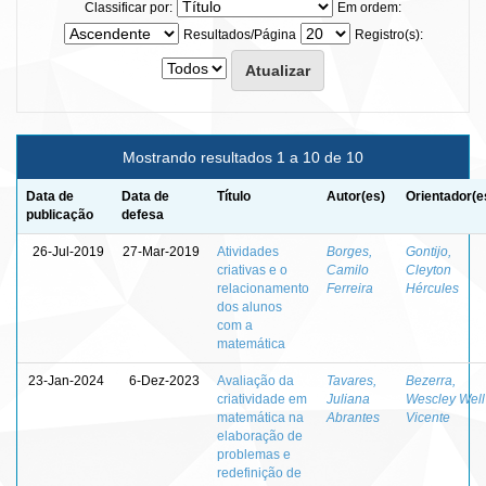
Classificar por:
Em ordem:
Resultados/Página
Registro(s):
Mostrando resultados 1 a 10 de 10
Data de
Data de
Título
Autor(es)
Orientador(e
publicação
defesa
26-Jul-2019
27-Mar-2019
Atividades
Borges,
Gontijo,
criativas e o
Camilo
Cleyton
relacionamento
Ferreira
Hércules
dos alunos
com a
matemática
23-Jan-2024
6-Dez-2023
Avaliação da
Tavares,
Bezerra,
criatividade em
Juliana
Wescley Well
matemática na
Abrantes
Vicente
elaboração de
problemas e
redefinição de