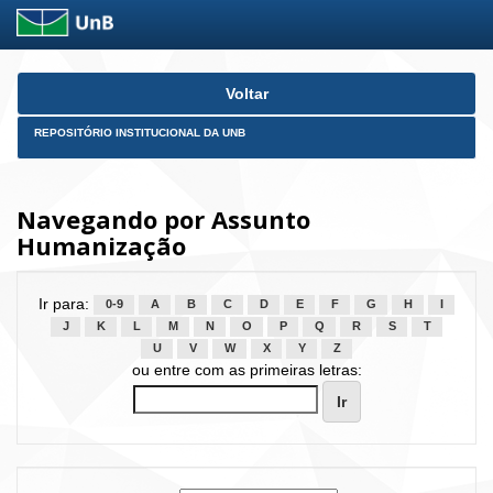
Skip
Voltar
navigation
REPOSITÓRIO INSTITUCIONAL DA UNB
Navegando por Assunto
Humanização
Ir para:
0-9
A
B
C
D
E
F
G
H
I
J
K
L
M
N
O
P
Q
R
S
T
U
V
W
X
Y
Z
ou entre com as primeiras letras: