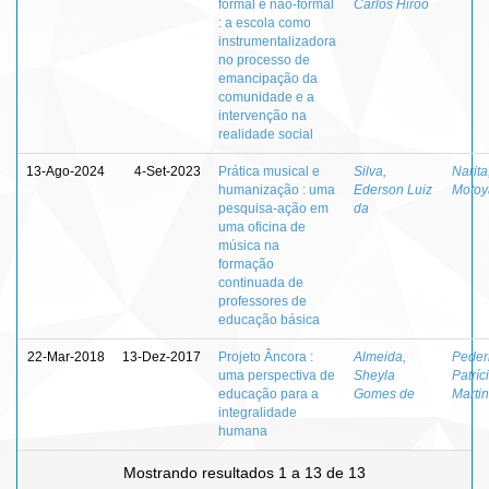
formal e não-formal
Carlos Hiroo
: a escola como
instrumentalizadora
no processo de
emancipação da
comunidade e a
intervenção na
realidade social
13-Ago-2024
4-Set-2023
Prática musical e
Silva,
Narita
humanização : uma
Ederson Luiz
Moto
pesquisa-ação em
da
uma oficina de
música na
formação
continuada de
professores de
educação básica
22-Mar-2018
13-Dez-2017
Projeto Âncora :
Almeida,
Peder
uma perspectiva de
Sheyla
Patríc
educação para a
Gomes de
Marti
integralidade
humana
Mostrando resultados 1 a 13 de 13