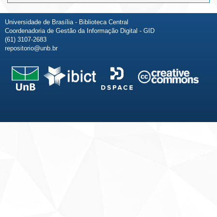
Universidade de Brasília - Biblioteca Central
Coordenadoria de Gestão da Informação Digital - GID
(61) 3107-2683
repositorio@unb.br
Fale conosco
Sobre