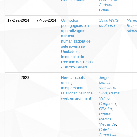
Andrade
Gama
17-Dez-2024
7-Nov-2024
Os modos
Silva, Walter
Marin
pedagógicos e a
de Sousa
Rober
aprendizagem
Affon
musical
humanizadora de
sete jovens na
Unidade de
Internação do
Recanto das Emas
- Distrito Federal
2023
-
New concepts
Jorge,
-
among
Marcus
interpersonal
Vinicius da
ralationships in the
Silva
;
Pazos,
work environment
Valmor
Cerqueira
;
Oliveira,
Rejane
Martins
Viegas de
;
Calixter,
Abner Luis