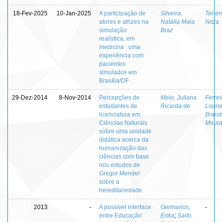
18-Fev-2025
10-Jan-2025
A participação de
Silveira,
Tenen
atores e atrizes na
Natália Maia
Nitza
simulação
Braz
realística, em
medicina : uma
experiência com
pacientes
simulados em
Brasília/DF
29-Dez-2014
8-Nov-2014
Percepções de
Melo, Juliana
Ferrei
estudantes de
Ricarda de
Louis
licenciatura em
Brand
Ciências Naturais
Mour
sobre uma unidade
didática acerca da
humanização das
ciências com base
nos estudos de
Gregor Mendel
sobre a
hereditariedade
2013
-
A possível interface
Germanos,
-
entre Educação
Erika
;
Saito,