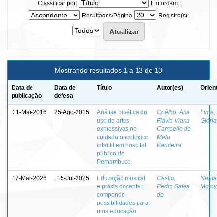
Classificar por:
Em ordem:
Resultados/Página
Registro(s):
Mostrando resultados 1 a 13 de 13
Data de
Data de
Título
Autor(es)
Orien
publicação
defesa
31-Mai-2016
25-Ago-2015
Análise bioética do
Coêlho, Ana
Lima,
uso de artes
Flávia Viana
Glória
expressivas no
Campello de
cuidado oncológico
Melo
infantil em hospital
Bandeira
público de
Pernambuco
17-Mar-2026
15-Jul-2025
Educação musical
Castro,
Narita
e práxis docente :
Pedro Sales
Moto
compondo
de
possibilidades para
uma educação