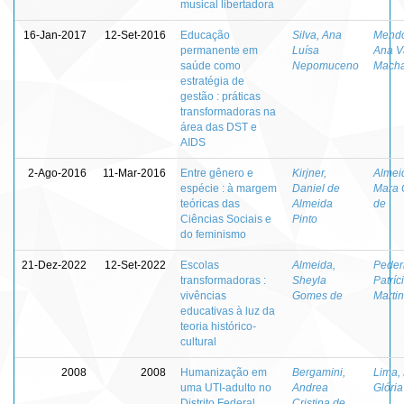
musical libertadora
16-Jan-2017
12-Set-2016
Educação
Silva, Ana
Mendo
permanente em
Luísa
Ana V
saúde como
Nepomuceno
Mach
estratégia de
gestão : práticas
transformadoras na
área das DST e
AIDS
2-Ago-2016
11-Mar-2016
Entre gênero e
Kirjner,
Almei
espécie : à margem
Daniel de
Mara
teóricas das
Almeida
de
Ciências Sociais e
Pinto
do feminismo
21-Dez-2022
12-Set-2022
Escolas
Almeida,
Peder
transformadoras :
Sheyla
Patríc
vivências
Gomes de
Marti
educativas à luz da
teoria histórico-
cultural
2008
2008
Humanização em
Bergamini,
Lima,
uma UTI-adulto no
Andrea
Glória
Distrito Federal
Cristina de