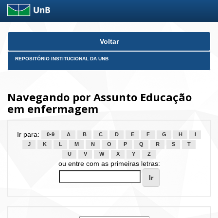
Skip
Voltar
navigation
REPOSITÓRIO INSTITUCIONAL DA UNB
Navegando por Assunto Educação
em enfermagem
Ir para:
0-9
A
B
C
D
E
F
G
H
I
J
K
L
M
N
O
P
Q
R
S
T
U
V
W
X
Y
Z
ou entre com as primeiras letras: