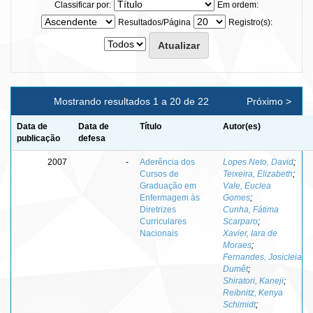
Classificar por:
Em ordem:
Resultados/Página
Registro(s):
Mostrando resultados 1 a 20 de 22
Próximo >
Data de
Data de
Título
Autor(es)
publicação
defesa
2007
-
Aderência dos
Lopes Neto, David
;
Cursos de
Teixeira, Elizabeth
;
Graduação em
Vale, Euclea
Enfermagem às
Gomes
;
Diretrizes
Cunha, Fátima
Curriculares
Scarparo
;
Nacionais
Xavier, Iara de
Moraes
;
Fernandes, Josicleia
Dumêt
;
Shiratori, Kaneji
;
Reibnitz, Kenya
Schimidt
;