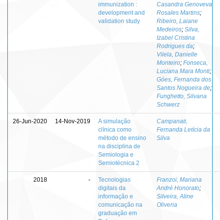
immunization :
Casandra Genoveva
development and
Rosales Martins
;
validation study
Ribeiro, Laiane
Medeiros
;
Silva,
Izabel Cristina
Rodrigues da
;
Vilela, Danielle
Monteiro
;
Fonseca,
Luciana Mara Monti
;
Góes, Fernanda dos
Santos Nogueira de
;
Funghetto, Silvana
Schwerz
26-Jun-2020
14-Nov-2019
A simulação
Campanati,
clínica como
Fernanda Letícia da
método de ensino
Silva
na disciplina de
Semiologia e
Semiotécnica 2
2018
-
Tecnologias
Franzoi, Mariana
digitais da
André Honorato
;
informação e
Silveira, Aline
comunicação na
Oliveria
graduação em