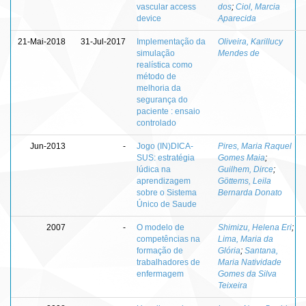
vascular access
dos
;
Ciol, Marcia
device
Aparecida
21-Mai-2018
31-Jul-2017
Implementação da
Oliveira, Karillucy
simulação
Mendes de
realística como
método de
melhoria da
segurança do
paciente : ensaio
controlado
Jun-2013
-
Jogo (IN)DICA-
Pires, Maria Raquel
SUS: estratégia
Gomes Maia
;
lúdica na
Guilhem, Dirce
;
aprendizagem
Göttems, Leila
sobre o Sistema
Bernarda Donato
Único de Saude
2007
-
O modelo de
Shimizu, Helena Eri
;
competências na
Lima, Maria da
formação de
Glória
;
Santana,
trabalhadores de
Maria Natividade
enfermagem
Gomes da Silva
Teixeira