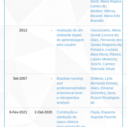
Sordi, Maria Regina
Lemes de
;
Barbieri, Márcia
;
Bocardi, Maria Inês
Brandão
2013
-
Avaliação de um
Vasconcelos, Maria
ambiente digital
Gorete Lucena de
;
de aprendizagem
Góes, Fernanda dos
pelo usuário
Santos Nogueira de
;
Fonseca, Luciana
Mara Monti
;
Ribeiro,
Laiane Medeiros
;
Scochi, Carmen
Gracinda Silvan
Set-2007
-
Brazilian nursing
Göttems, Leila
and
Bernarda Donato
;
professionalization
Alves, Elioenai
at technical level :
Dornelles
;
Sena,
a retrospective
Roseni Rosângela
analysis
de
9-Fev-2021
2-Out-2020
Construção e
Paula, Rayanne
validação de
Augusta Parente
casos clínicos
para simulação no