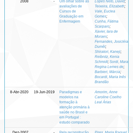
2008
-
Um olhar sobre as
Lopes Neto, David
;
avaliações de
Teixeira, Elizabeth
;
Cursos de
Vale, Euclea
Graduação em
Gomes
;
Enfermagem
Cunha, Fátima
Scarparo
;
Xavier, Iara de
Moraes
;
Fernandes, Josicléia
Dumêt
;
Shiratori, Kaneji
;
Reibnitz, Kenia
Schmidt
;
Sordi, Mara
Regina Lemes de
;
Barbieri, Márcia
;
Bocardi, Maria Inês
Brandão
8-Abr-2020
19-Jun-2019
Paradigmas e
Amorim, Anne
modelos na
Caroline Coelho
formação à
Leal Árias
atenção primária à
saúde no Brasil e
em Portugal :
estudo comparado
Dez-2007
-
Pela reconstrução
Pires, Maria Raquel