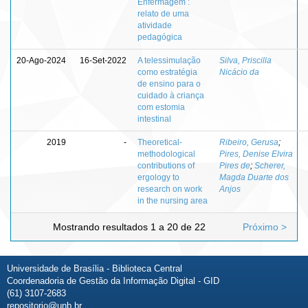
Enfermagem :
relato de uma
atividade
pedagógica
20-Ago-2024
16-Set-2022
A telessimulação
Silva, Priscilla
como estratégia
Nicácio da
de ensino para o
cuidado à criança
com estomia
intestinal
2019
-
Theoretical-
Ribeiro, Gerusa
;
methodological
Pires, Denise Elvira
contributions of
Pires de
;
Scherer,
ergology to
Magda Duarte dos
research on work
Anjos
in the nursing area
Mostrando resultados 1 a 20 de 22
Próximo >
Universidade de Brasília - Biblioteca Central
Coordenadoria de Gestão da Informação Digital - GID
(61) 3107-2683
repositorio@unb.br