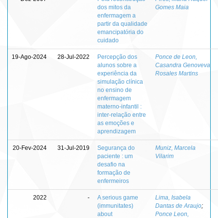
dos mitos da
Gomes Maia
enfermagem a
partir da qualidade
emancipatória do
cuidado
19-Ago-2024
28-Jul-2022
Percepção dos
Ponce de Leon,
alunos sobre a
Casandra Genoveva
experiência da
Rosales Martins
simulação clínica
no ensino de
enfermagem
materno-infantil :
inter-relação entre
as emoções e
aprendizagem
20-Fev-2024
31-Jul-2019
Segurança do
Muniz, Marcela
paciente : um
Vilarim
desafio na
formação de
enfermeiros
2022
-
A serious game
Lima, Isabela
(immunitates)
Dantas de Araujo
;
about
Ponce Leon,