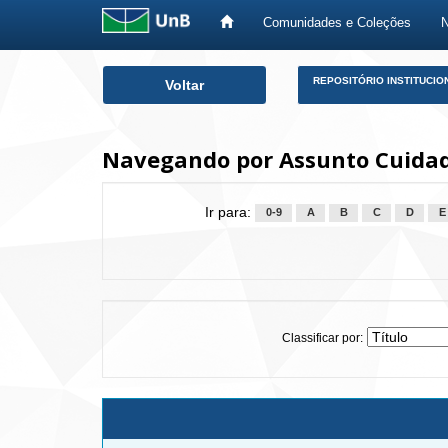
Comunidades e Coleções
Skip
REPOSITÓRIO INSTITUCIO
Voltar
navigation
Navegando por Assunto Cuida
Ir para:
0-9
A
B
C
D
E
Classificar por: