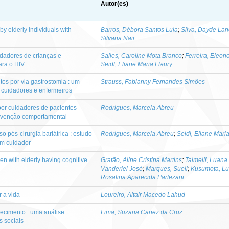
Autor(es)
y elderly individuals with
Barros, Débora Santos Lula
;
Silva, Dayde La
Silvana Nair
dadores de crianças e
Salles, Caroline Mota Branco
;
Ferreira, Eleon
ara o HIV
Seidl, Eliane Maria Fleury
os por via gastrostomia : um
Strauss, Fabianny Fernandes Simões
 cuidadores e enfermeiros
 por cuidadores de pacientes
Rodrigues, Marcela Abreu
tervenção comportamental
o pós-cirurgia bariátrica : estudo
Rodrigues, Marcela Abreu
;
Seidl, Eliane Mari
om cuidador
n with elderly having cognitive
Gratão, Aline Cristina Martins
;
Talmelli, Luana 
Vanderlei José
;
Marques, Sueli
;
Kusumota, Lu
Rosalina Aparecida Partezani
r a vida
Loureiro, Altair Macedo Lahud
hecimento : uma análise
Lima, Suzana Canez da Cruz
 sociais