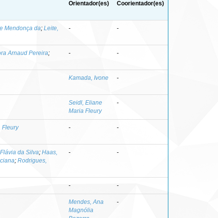
Orientador(es)
Coorientador(es)
ne Mendonça da
;
Leite,
-
-
ora Arnaud Pereira
;
-
-
Kamada, Ivone
-
Seidl, Eliane
-
Maria Fleury
a Fleury
-
-
Flávia da Silva
;
Haas,
-
-
ciana
;
Rodrigues,
-
-
Mendes, Ana
-
Magnólia