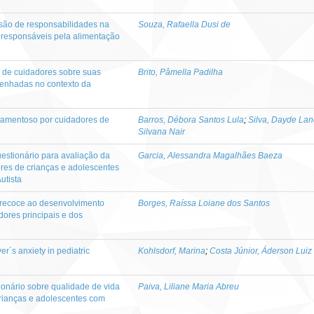
isão de responsabilidades na
Souza, Rafaella Dusi de
 responsáveis pela alimentação
 de cuidadores sobre suas
Brito, Pâmella Padilha
enhadas no contexto da
camentoso por cuidadores de
Barros, Débora Santos Lula
;
Silva, Dayde La
Silvana Nair
estionário para avaliação da
Garcia, Alessandra Magalhães Baeza
res de crianças e adolescentes
utista
recoce ao desenvolvimento
Borges, Raíssa Loiane dos Santos
dores principais e dos
r´s anxiety in pediatric
Kohlsdorf, Marina
;
Costa Júnior, Áderson Luiz
ionário sobre qualidade de vida
Paiva, Liliane Maria Abreu
crianças e adolescentes com