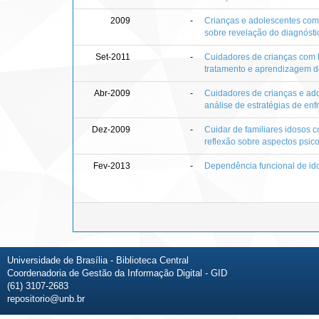
2009
-
Crianças e adolescentes com 
sobre revelação do diagnósti
Set-2011
-
Cuidadores de crianças com 
tratamento e aprendizagem 
Abr-2009
-
Cuidadores de crianças e ad
análise de estratégias de en
Dez-2009
-
Cuidar de familiares idosos 
reflexão sobre aspectos psic
Fev-2013
-
Dependência funcional de id
Universidade de Brasília - Biblioteca Central
Coordenadoria de Gestão da Informação Digital - GID
(61) 3107-2683
repositorio@unb.br