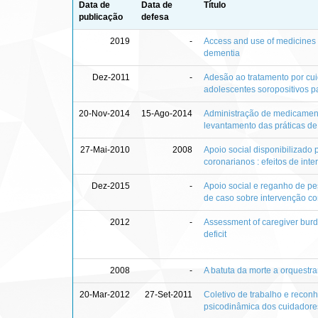
Data de
Data de
Título
publicação
defesa
2019
-
Access and use of medicines b
dementia
Dez-2011
-
Adesão ao tratamento por cui
adolescentes soropositivos p
20-Nov-2014
15-Ago-2014
Administração de medicament
levantamento das práticas de
27-Mai-2010
2008
Apoio social disponibilizado
coronarianos : efeitos de in
Dez-2015
-
Apoio social e reganho de pes
de caso sobre intervenção c
2012
-
Assessment of caregiver burde
deficit
2008
-
A batuta da morte a orquestra
20-Mar-2012
27-Set-2011
Coletivo de trabalho e recon
psicodinâmica dos cuidadores