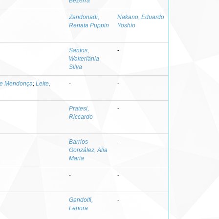
Bezerra
Zandonadi,
Nakano, Eduardo
Renata Puppin
Yoshio
Santos,
-
Walterlânia
Silva
ne Mendonça
;
Leite,
-
-
Pratesi,
-
Riccardo
Barrios
-
González, Alia
Maria
-
-
Gandolfi,
-
Lenora