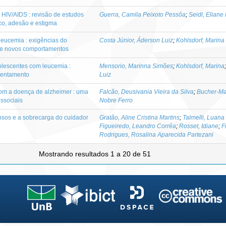
HIV/AIDS : revisão de estudos
Guerra, Camila Peixoto Pessôa
;
Seidl, Eliane
co, adesão e estigma
leucemia : exigências do
Costa Júnior, Áderson Luiz
;
Kohlsdorf, Marina
de novos comportamentos
olescentes com leucemia :
Mensorio, Marinna Simões
;
Kohlsdorf, Marina
frentamento
Luiz
com a doença de alzheimer : uma
Falcão, Deusivania Vieira da Silva
;
Bucher-Mal
ossociais
Nobre Ferro
osos e a sobrecarga do cuidador
Gratão, Aline Cristina Martins
;
Talmelli, Luana 
Figueiredo, Leandro Corrêa
;
Rosset, Idiane
;
F
Rodrigues, Rosalina Aparecida Partezani
Mostrando resultados 1 a 20 de 51