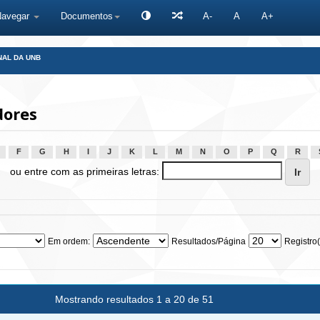
Navegar
Documentos
A-
A
A+
NAL DA UNB
dores
F
G
H
I
J
K
L
M
N
O
P
Q
R
ou entre com as primeiras letras:
Em ordem:
Resultados/Página
Registro(
Mostrando resultados 1 a 20 de 51