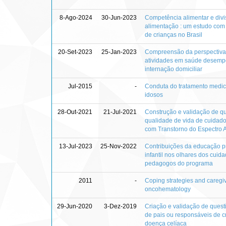
8-Ago-2024
30-Jun-2023
Competência alimentar e div
alimentação : um estudo com
de crianças no Brasil
20-Set-2023
25-Jan-2023
Compreensão da perspectiva
atividades em saúde desemp
internação domiciliar
Jul-2015
-
Conduta do tratamento medi
idosos
28-Out-2021
21-Jul-2021
Construção e validação de qu
qualidade de vida de cuidado
com Transtorno do Espectro A
13-Jul-2023
25-Nov-2022
Contribuições da educação p
infantil nos olhares dos cuida
pedagogos do programa
2011
-
Coping strategies and caregive
oncohematology
29-Jun-2020
3-Dez-2019
Criação e validação de quest
de pais ou responsáveis de 
doença celíaca