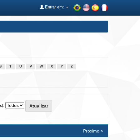
Entrar em:
S
T
U
V
W
X
Y
Z
s):
Próximo >