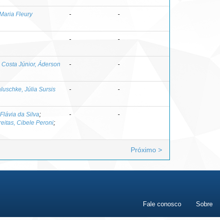
 Maria Fleury
-
-
-
-
;
Costa Júnior, Áderson
-
-
uschke, Júlia Sursis
-
-
Flávia da Silva
;
-
-
reitas, Cibele Peroni
;
Próximo >
Fale conosco
Sobre