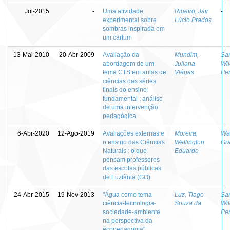
Jul-2015
-
Uma atividade
Ribeiro, Jair
-
experimental sobre
Lúcio Prados
sombras inspirada em
um cartum
13-Mai-2010
20-Abr-2009
Avaliação da
Mundim,
San
abordagem de um
Juliana
Wil
tema CTS em aulas de
Viégas
Per
ciências das séries
finais do ensino
fundamental : análise
de uma intervenção
pedagógica
6-Abr-2020
12-Ago-2019
Avaliações externas e
Moreira,
Wa
o ensino das Ciências
Wellington
Gra
Naturais : o que
Eduardo
pensam professores
das escolas públicas
de Luziânia (GO)
24-Abr-2015
19-Nov-2013
"Água como tema
Luz, Tiago
San
ciência-tecnologia-
Souza da
Wil
sociedade-ambiente
Per
na perspectiva da
ecopedagogia"