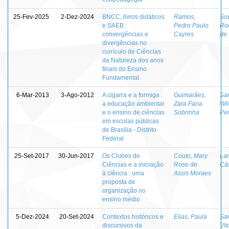
25-Fev-2025
2-Dez-2024
BNCC, livros didáticos
Ramos,
So
e SAEB :
Pedro Paulo
Ro
convergências e
Cayres
de
divergências no
currículo de Ciências
da Natureza dos anos
finais do Ensino
Fundamental.
6-Mar-2013
3-Ago-2012
A cigarra e a formiga :
Guimarães,
San
a educação ambiental
Zara Faria
Wil
e o ensino de ciências
Sobrinha
Per
em escolas públicas
de Brasília - Distrito
Federal
25-Set-2017
30-Jun-2017
Os Clubes de
Couto, Mary
Lar
Ciências e a iniciação
Rose de
Cá
à ciência : uma
Assis Moraes
proposta de
organização no
ensino médio
5-Dez-2024
20-Set-2024
Contextos históricos e
Elias, Paula
San
discursivos da
Vit