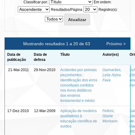
Classificar por:
Em ordem:
Resultados/Página
Registro(s):
Mostrando resultados 1 a 20 de 63
Próximo >
Data de
Data de
Título
Autor(es)
Ori
publicação
defesa
21-Mai-2011
29-Nov-2010
Acidentes por animais
Guimarães,
Sch
peçonhentos :
Leila Alzira
Eli
identificação dos erros
Fava
No
conceituais contidos
Fer
nos livros didáticos
dos ensinos
fundamental e médio
17-Dez-2010
12-Mar-2009
Aplicação de modelos
Feltrini,
Sal
qualitativos à
Gisele
Sér
educação científica de
Morisson
de
surdos
Ga
Ri