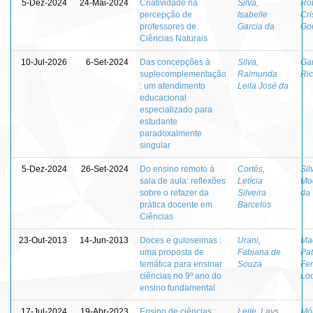
5-Dez-2024
24-Mai-2024
Criatividade na
Silva,
Rot
percepção de
Isabelle
Cri
professores de
Garcia da
Go
Ciências Naturais
10-Jul-2026
6-Set-2024
Das concepções à
Silva,
Ga
suplecomplementação
Raimunda
Ri
: um atendimento
Leila José da
educacional
especializado para
estudante
paradoxalmente
singular
5-Dez-2024
26-Set-2024
Do ensino remoto à
Cortês,
Sil
sala de aula: reflexões
Letícia
Mo
sobre o refazer da
Silveira
da
prática docente em
Barcelos
Ciências
23-Out-2013
14-Jun-2013
Doces e guloseimas :
Urani,
Ma
uma proposta de
Fabiana de
Pat
temática para ensinar
Souza
Fe
ciências no 9º ano do
Lo
ensino fundamental
17-Jul-2024
19-Abr-2023
Ensino de ciências :
Leite, Lays
Mól