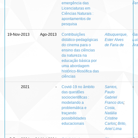
emergência das
Fe
Licenciaturas em
Ciências Naturais :
apontamentos de
pesquisa
19-Nov-2013
Ago-2013
Contribuições
Albuquerque,
Gas
didático-pedagógicas
Ester Alves
Lui
do cinema para o
de Faria de
Ara
ensino das ciências
da natureza na
educação básica por
uma abordagem
histórico-filosófica das
ciências
2021
-
Covid-19 no âmbito
Santos,
-
das questões
Paulo
sociocientíficas :
Gabriel
modelando a
Franco dos
;
problemática e
Costa,
traçando
Natália
possibilidades
Cristine
educacionais
Carlos
;
Brito,
Ariel Lima