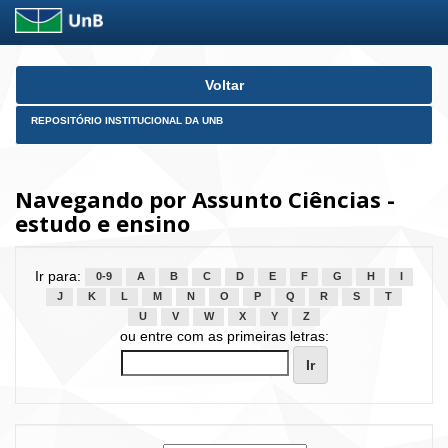
Skip
Voltar
navigation
REPOSITÓRIO INSTITUCIONAL DA UNB
Navegando por Assunto Ciências -
estudo e ensino
Ir para:
0-9
A
B
C
D
E
F
G
H
I
J
K
L
M
N
O
P
Q
R
S
T
U
V
W
X
Y
Z
ou entre com as primeiras letras: