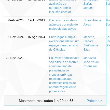
avaliação da
Batista
So
aprendizagem e
Martins
inclusão escolar
6-Abr-2020
19-Jun-2019
O ensino de modelos
Dutra, Arlene
Mól
atômicos por meio de
Alves
So
metodologias ativas
5-Dez-2024
16-Ago-2024
Entre jogos e dupla
Maceno,
Cav
excepcionalidade : um
Débora
Ed
espaço para o ensino
Padilha da
Di
de Ciências
Silva
20-Dez-2023
-
Equívocos conceituais
Menezes,
-
são difíceis de morrer :
João Paulo
compreensão da
Cunha de
prevalência de
crenças errôneas
relacionadas aos
diferentes estilos de
aprendizagem entre
professores
Mostrando resultados 1 a 20 de 63
Próximo >