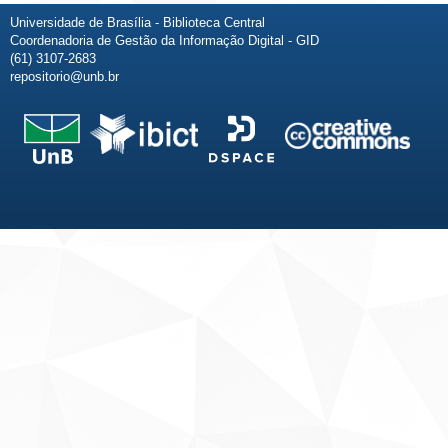
Universidade de Brasília - Biblioteca Central
Coordenadoria de Gestão da Informação Digital - GID
(61) 3107-2683
repositorio@unb.br
Fale conosco
Sobre