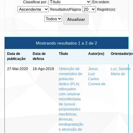
Classificar por:
Em ordem:
Resultados/Página
Registro(s):
Mostrando resultados 1 a 2 de 2
Data de
Data de
Título
Autor(es)
Orientador(e
publicação
defesa
27-Mai-2020
16-Ago-2019
Obtenção de
Jesus,
Luz, Sandra
compósitos de
Luiz
Maria da
poliácido
Carlos
láctico (PLA)
Correia de
reforçados
com celulose
microfibrilada
de curauá :
propriedades
mecânicas,
térmicas,
biodegradação
e absorção de