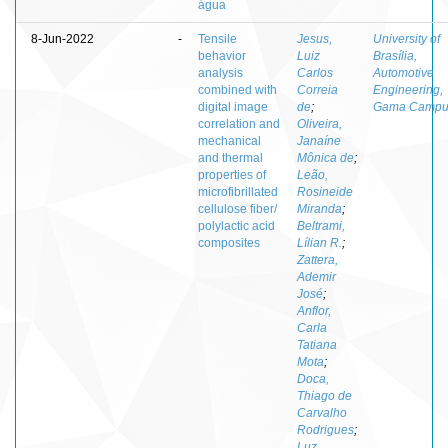
água
8-Jun-2022
-
Tensile
Jesus,
University of
behavior
Luiz
Brasília,
analysis
Carlos
Automotive
combined with
Correia
Engineering,
digital image
de
;
Gama Campu
correlation and
Oliveira,
mechanical
Janaíne
and thermal
Mônica de
;
properties of
Leão,
microfibrillated
Rosineide
cellulose fiber/
Miranda
;
polylactic acid
Beltrami,
composites
Lílian R.
;
Zattera,
Ademir
José
;
Anflor,
Carla
Tatiana
Mota
;
Doca,
Thiago de
Carvalho
Rodrigues
;
Luz,