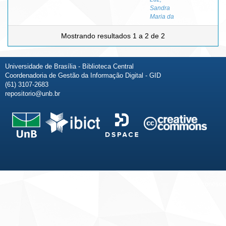
Sandra
Maria da
Mostrando resultados 1 a 2 de 2
Universidade de Brasília - Biblioteca Central
Coordenadoria de Gestão da Informação Digital - GID
(61) 3107-2683
repositorio@unb.br
Fale conosco
Sobre