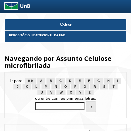
Skip
Voltar
navigation
REPOSITÓRIO INSTITUCIONAL DA UNB
Navegando por Assunto Celulose
microfibrilada
Ir para:
0-9
A
B
C
D
E
F
G
H
I
J
K
L
M
N
O
P
Q
R
S
T
U
V
W
X
Y
Z
ou entre com as primeiras letras: