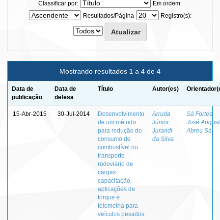
Classificar por:
Em ordem:
Resultados/Página
Registro(s):
Mostrando resultados 1 a 4 de 4
Data de
Data de
Título
Autor(es)
Orientador(
publicação
defesa
15-Abr-2015
30-Jul-2014
Desenvolvimento
Arruda
Sá Fortes,
de um método
Júnior,
José August
para redução do
Jurandi
Abreu Sá
consumo de
da Silva
combustível no
transporte
rodoviário de
cargas :
capacitação,
aplicações de
torque e
telemetria para
veículos pesados