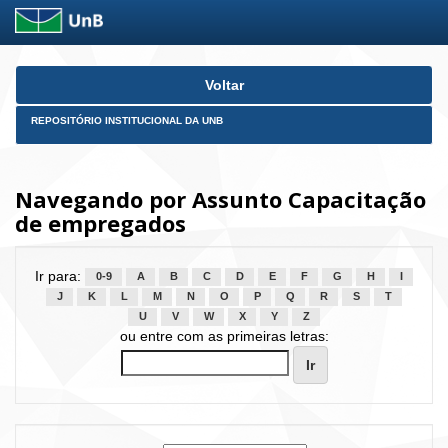
Skip
Voltar
navigation
REPOSITÓRIO INSTITUCIONAL DA UNB
Navegando por Assunto Capacitação
de empregados
Ir para:
0-9
A
B
C
D
E
F
G
H
I
J
K
L
M
N
O
P
Q
R
S
T
U
V
W
X
Y
Z
ou entre com as primeiras letras: