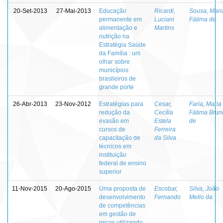
20-Set-2013
27-Mai-2013
Educação
Ricardi,
Sousa, Mari
permanente em
Luciani
Fátima de
alimentação e
Martins
nutrição na
Estratégia Saúde
da Família : um
olhar sobre
municípios
brasileiros de
grande porte
26-Abr-2013
23-Nov-2012
Estratégias para
Cesar,
Faria, Maria
redução da
Cecília
Fátima Brun
evasão em
Estela
de
cursos de
Ferreira
capacitação de
da Silva
técnicos em
instituição
federal de ensino
superior
11-Nov-2015
20-Ago-2015
Uma proposta de
Escobar,
Silva, João
desenvolvimento
Fernando
Mello da
de competências
em gestão de
riscos utilizando