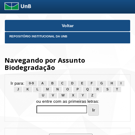
Skip
Voltar
navigation
REPOSITÓRIO INSTITUCIONAL DA UNB
Navegando por Assunto
Biodegradação
Ir para:
0-9
A
B
C
D
E
F
G
H
I
J
K
L
M
N
O
P
Q
R
S
T
U
V
W
X
Y
Z
ou entre com as primeiras letras: