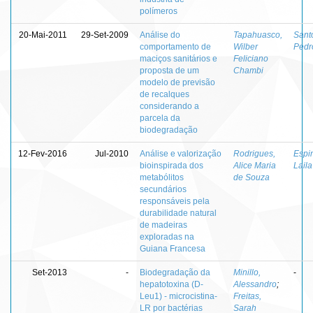
polímeros
20-Mai-2011
29-Set-2009
Análise do
Tapahuasco,
Sant
comportamento de
Wilber
Pedr
maciços sanitários e
Feliciano
proposta de um
Chambi
modelo de previsão
de recalques
considerando a
parcela da
biodegradação
12-Fev-2016
Jul-2010
Análise e valorização
Rodrigues,
Espi
bioinspirada dos
Alice Maria
Lail
metabólitos
de Souza
secundários
responsáveis pela
durabilidade natural
de madeiras
exploradas na
Guiana Francesa
Set-2013
-
Biodegradação da
Minillo,
-
hepatotoxina (D-
Alessandro
;
Leu1) - microcistina-
Freitas,
LR por bactérias
Sarah