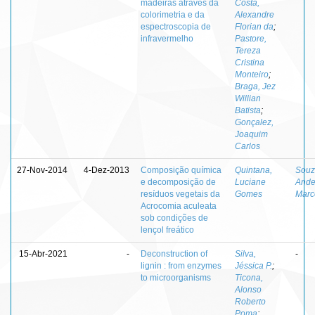
madeiras através da
Costa,
colorimetria e da
Alexandre
espectroscopia de
Florian da
;
infravermelho
Pastore,
Tereza
Cristina
Monteiro
;
Braga, Jez
Willian
Batista
;
Gonçalez,
Joaquim
Carlos
27-Nov-2014
4-Dez-2013
Composição química
Quintana,
Souz
e decomposição de
Luciane
Ande
resíduos vegetais da
Gomes
Marc
Acrocomia aculeata
sob condições de
lençol freático
15-Abr-2021
-
Deconstruction of
Silva,
-
lignin : from enzymes
Jéssica P.
;
to microorganisms
Ticona,
Alonso
Roberto
Poma
;