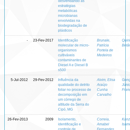
desvendando as
estratégias
metabólicas
microbianas
envolvidas na
biodegradação de
plásticos
-
23-Fev-2017
Identificação
Brunale,
Quiri
molecular de micro-
Patrícia
Betâ
organismos
Portela de
cultiváveis
Medeiros
contaminantes de
Diesel A e Diesel B
s500
5-Jul-2012
29-Fev-2012
Influência da
Alvim, Elisa
Gonç
qualidade do detrito
Araújo
Júnio
foliar no processo de
Cunha
Fran
decomposição em
Carvalho
um córrego de
altitude da Serra do
Cipó, MG
26-Fev-2013
2009
Isolamento,
Correia,
Kanz
identificação e
Amabel
Isam
controle de
Fernandes