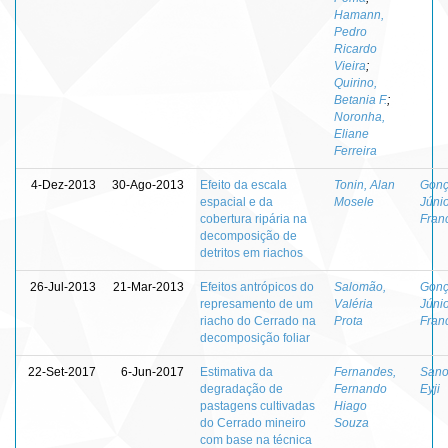
Hamann,
Pedro
Ricardo
Vieira
;
Quirino,
Betania F.
;
Noronha,
Eliane
Ferreira
4-Dez-2013
30-Ago-2013
Efeito da escala
Tonin, Alan
Gonç
espacial e da
Mosele
Júnio
cobertura ripária na
Fran
decomposição de
detritos em riachos
26-Jul-2013
21-Mar-2013
Efeitos antrópicos do
Salomão,
Gonç
represamento de um
Valéria
Júnio
riacho do Cerrado na
Prota
Fran
decomposição foliar
22-Set-2017
6-Jun-2017
Estimativa da
Fernandes,
Sano
degradação de
Fernando
Eyji
pastagens cultivadas
Hiago
do Cerrado mineiro
Souza
com base na técnica