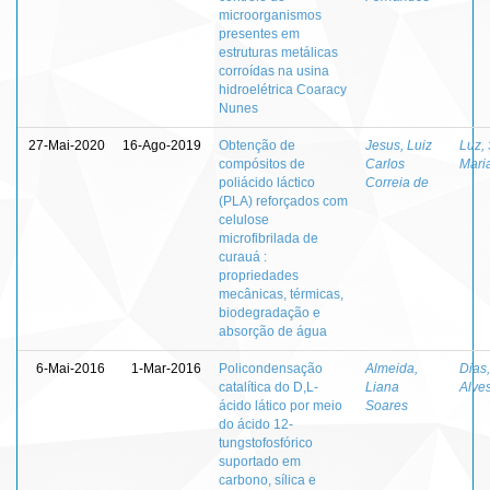
microorganismos
presentes em
estruturas metálicas
corroídas na usina
hidroelétrica Coaracy
Nunes
27-Mai-2020
16-Ago-2019
Obtenção de
Jesus, Luiz
Luz,
compósitos de
Carlos
Mari
poliácido láctico
Correia de
(PLA) reforçados com
celulose
microfibrilada de
curauá :
propriedades
mecânicas, térmicas,
biodegradação e
absorção de água
6-Mai-2016
1-Mar-2016
Policondensação
Almeida,
Dias
catalítica do D,L-
Liana
Alve
ácido lático por meio
Soares
do ácido 12-
tungstofosfórico
suportado em
carbono, sílica e