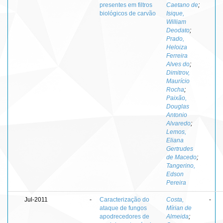
presentes em filtros
Caetano de
;
biológicos de carvão
Isique,
William
Deodato
;
Prado,
Heloiza
Ferreira
Alves do
;
Dimitrov,
Maurício
Rocha
;
Paixão,
Douglas
Antonio
Alvaredo
;
Lemos,
Eliana
Gertrudes
de Macedo
;
Tangerino,
Edson
Pereira
Jul-2011
-
Caracterização do
Costa,
-
ataque de fungos
Mírian de
apodrecedores de
Almeida
;