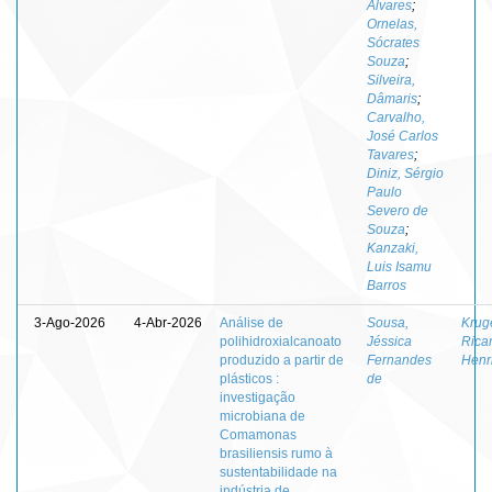
Alvares
;
Ornelas,
Sócrates
Souza
;
Silveira,
Dâmaris
;
Carvalho,
José Carlos
Tavares
;
Diniz, Sérgio
Paulo
Severo de
Souza
;
Kanzaki,
Luis Isamu
Barros
3-Ago-2026
4-Abr-2026
Análise de
Sousa,
Kruge
polihidroxialcanoato
Jéssica
Rica
produzido a partir de
Fernandes
Henr
plásticos :
de
investigação
microbiana de
Comamonas
brasiliensis rumo à
sustentabilidade na
indústria de