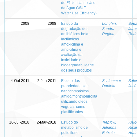
de Eficiência no Uso
da Água (WUE -
Water Use Efficiency)
2008
2008
Estudo da
Longhin,
Souz
degradação dos
Sandra
Jura
antibióticos beta-
Regina
Rodr
lactâmicos
amoxicilina e
ampicilina e
avaliação da
toxicidade e
biodegradabilidade
dos seus produtos
4-Out-2011
2-Jun-2011
Estudo das
Schlemmer,
Sale
propriedades de
Daniela
José
nanocompósitos
amido/montmonirolita
utilizando óleos
vegetais como
plastificantes
16-Jul-2018
2-Mar-2018
Estudo do
Treptow,
Kruge
metabolismo de
Julianna
Rica
polietileno :
Peixoto
Henr