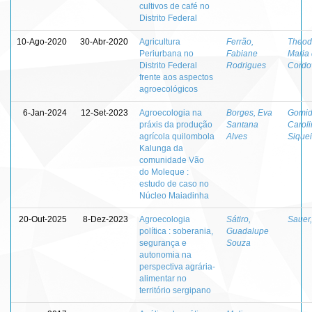
cultivos de café no
Distrito Federal
10-Ago-2020
30-Abr-2020
Agricultura
Ferrão,
Theod
Periurbana no
Fabiane
Maria
Distrito Federal
Rodrigues
Cordo
frente aos aspectos
agroecológicos
6-Jan-2024
12-Set-2023
Agroecologia na
Borges, Eva
Gomid
práxis da produção
Santana
Carol
agrícola quilombola
Alves
Siquei
Kalunga da
comunidade Vão
do Moleque :
estudo de caso no
Núcleo Maiadinha
20-Out-2025
8-Dez-2023
Agroecologia
Sátiro,
Sauer,
política : soberania,
Guadalupe
segurança e
Souza
autonomia na
perspectiva agrária-
alimentar no
território sergipano