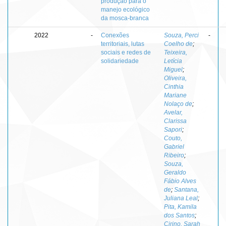
produção para o
manejo ecológico
da mosca-branca
2022
-
Conexões
Souza, Perci
-
territoriais, lutas
Coelho de
;
sociais e redes de
Teixeira,
solidariedade
Letícia
Miguel
;
Oliveira,
Cinthia
Mariane
Nolaço de
;
Avelar,
Clarissa
Sapori
;
Couto,
Gabriel
Ribeiro
;
Souza,
Geraldo
Fábio Alves
de
;
Santana,
Juliana Leal
;
Pita, Kamila
dos Santos
;
Cirino, Sarah