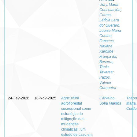
Udry, Maria
Consolación
;
Carmo,
Letícia Lara
do
;
Guerard,
Louise Maria
Coelho
;
Fonseca,
Nayane
Karoline
França da
;
Beserra,
Thaís
Tavares
;
Pazos,
Valmor
Cerqueira
24-Fev-2026
18-Nov-2025
Agricultura
Carvalho,
Theod
agroflorestal
Sofia Martins
Maria
sucessional como
Cordo
estratégia de
mitigação das
mudanças
climáticas : um
estudo de caso em