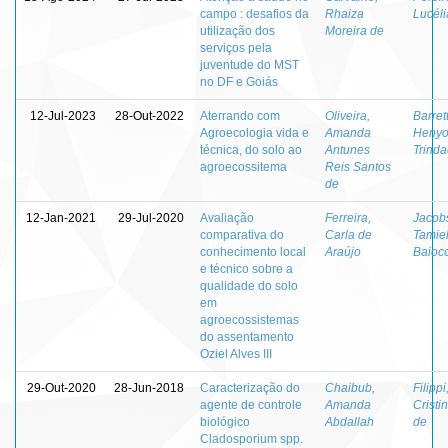
campo : desafios da
Rhaiza
Lucéli
utilização dos
Moreira de
serviços pela
juventude do MST
no DF e Goiás
12-Jul-2023
28-Out-2022
Aterrando com
Oliveira,
Barret
Agroecologia vida e
Amanda
Heny
técnica, do solo ao
Antunes
Trind
agroecossitema
Reis Santos
de
12-Jan-2021
29-Jul-2020
Avaliação
Ferreira,
Jacob
comparativa do
Carla de
Tamie
conhecimento local
Araújo
Baioc
e técnico sobre a
qualidade do solo
em
agroecossistemas
do assentamento
Oziel Alves III
29-Out-2020
28-Jun-2018
Caracterização do
Chaibub,
Filippi
agente de controle
Amanda
Cristi
biológico
Abdallah
de
Cladosporium spp.