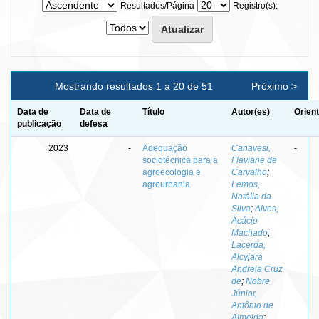
Resultados/Página
Registro(s):
Mostrando resultados 1 a 20 de 51
Próximo >
Data de
Data de
Título
Autor(es)
Orien
publicação
defesa
2023
-
Adequação
Canavesi,
-
sociotécnica para a
Flaviane de
agroecologia e
Carvalho
;
agrourbania
Lemos,
Natália da
Silva
;
Alves,
Acácio
Machado
;
Lacerda,
Alcyjara
Andreia Cruz
de
;
Nobre
Júnior,
Antônio de
Almeida
;