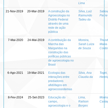
Lima
21-Nov-2019
20-Mar-2019
A construção da
Silva, Luiz
Sabour
Agroecologia no
Raimundo
Pierre
Distrito Federal
Tadeu da
através de uma
rede de ação
pública
7-Mai-2020
24-Mai-2019
A contribuição da
Moreira,
Theod
Marcha das
Sarah Luiza
Maria
Margaridas na
de Souza
Cordo
construção das
políticas públicas
de agroecologia no
Brasil
6-Ago-2021
19-Mar-2021
Ecologia das
Silva, Ana
Togni,
interações entre
Claudia da
Henri
predadores
afidófagos em
agroecossistemas
8-Fev-2024
25-Set-2023
Educação do
Lima,
Molin
campo,
Railson
Casta
agroecologia e o
Borges