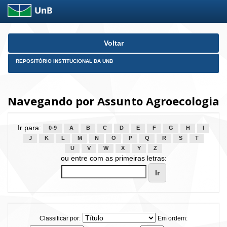
Skip
Voltar
navigation
REPOSITÓRIO INSTITUCIONAL DA UNB
Navegando por Assunto Agroecologia
Ir para:
0-9
A
B
C
D
E
F
G
H
I
J
K
L
M
N
O
P
Q
R
S
T
U
V
W
X
Y
Z
ou entre com as primeiras letras:
Classificar por:
Em ordem: