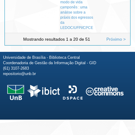
modo de vida
camponês : uma
análise sobre a
práxis dos egressos
da
LEDOC/UFPI/CPCE
Mostrando resultados 1 a 20 de 51
Próximo >
Universidade de Brasília - Biblioteca Central
Coordenadoria de Gestão da Informação Digital - GID
(61) 3107-2683
repositorio@unb.br
Fale conosco