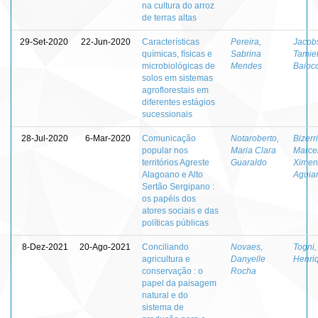
na cultura do arroz
de terras altas
29-Set-2020
22-Jun-2020
Características
Pereira,
Jacob
químicas, físicas e
Sabrina
Tamie
microbiológicas de
Mendes
Baioc
solos em sistemas
agroflorestais em
diferentes estágios
sucessionais
28-Jul-2020
6-Mar-2020
Comunicação
Notaroberto,
Bizerri
popular nos
Maria Clara
Marce
territórios Agreste
Guaraldo
Ximen
Alagoano e Alto
Aguia
Sertão Sergipano :
os papéis dos
atores sociais e das
políticas públicas
8-Dez-2021
20-Ago-2021
Conciliando
Novaes,
Togni,
agricultura e
Danyelle
Henri
conservação : o
Rocha
papel da paisagem
natural e do
sistema de