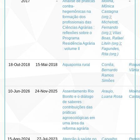
2017
-
Análise de práticas
Molina,
-
contra-
Mônica
hegemônicas na
Castagna
formação dos
(org.)
;
profissionais das
Michelotti,
Ciências Agrárias :
Fernando
reflexões sobre o
(org.)
;
Vilas
Programa
Boas, Rafael
Residência Agrária
Litvin (org.)
;
: volume II
Fagundes,
Rita (org.)
18-Out-2018
15-Mai-2018
Aquaponia rural
Corrêa,
Roque
Bernardo
Vânia 
Ramos
Simões
10-Jun-2026
24-Nov-2025
Assentamento Rio
Araujo,
Molin
Bonito e o diálogo
Luana Rosa
Casta
de saberes :
contribuições das
práticas
agroecológicas em
uma área da
reforma agrária
15-Ago-2024
27-Jul-2023
Atenção à saúde no
Carvalho,
Pereir