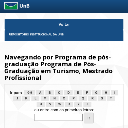
Skip
Voltar
navigation
REPOSITÓRIO INSTITUCIONAL DA UNB
Navegando por Programa de pós-
graduação Programa de Pós-
Graduação em Turismo, Mestrado
Profissional
Ir para:
0-9
A
B
C
D
E
F
G
H
I
J
K
L
M
N
O
P
Q
R
S
T
U
V
W
X
Y
Z
ou entre com as primeiras letras: