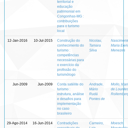
territorial e
educação
patrimonial em
Congonhas-MG :
contribuições
para o turismo
local
12-Jan-2016
10-Jul-2015
Construção do
Nicolau,
Nasciment
conhecimento do
Tamara
Maria Elen
turismo :
Silva
Menezes
competências
necessárias para
o exercício da
profissão do
turismólogo
Jun-2009
Jun-2009
Conta satélite do
Andrade,
Mollo, Mar
turismo :
Mário
de Lourde
estrutura, análise
Rudá
Rollember
e desafios para
Pontes de
implementação
no caso
brasileiro
29-Ago-2014
16-Jun-2014
Contradições
Carneiro,
Moesch,
conceituais do
Lais
Marutschk