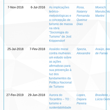
7-Nov-2016
6-Jul-2016
As implicações
Rosa,
Moesch,
teórico-
Natanry
Marutschk
metodológicas e
Fernanda
Martini
a concepção de
Queiroz
turismo de massa
Dias
na obra
“Sociologia do
Turismo” de Jost
Krippendorf
25-Jul-2018
7-Fev-2018
Assédio moral
Spezia,
Araújo, Ne
contra mulheres :
Alexandre
de Farias
um estudo sobre
as ações
afirmativas para
sua prevenção à
luz dos
fundamentos da
Política Nacional
de Turismo
27-Fev-2019
29-Jun-2018
Aurora do
Lopes,
Brasileiro, 
Tocantins – TO :
Dayara
Lúcia Gom
turismo e
Pereira
sustentabilidade