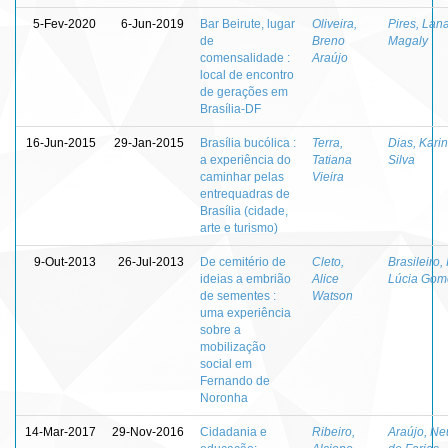
5-Fev-2020
6-Jun-2019
Bar Beirute, lugar
Oliveira,
Pires, Lan
de
Breno
Magaly
comensalidade :
Araújo
local de encontro
de gerações em
Brasília-DF
16-Jun-2015
29-Jan-2015
Brasília bucólica :
Terra,
Dias, Kari
a experiência do
Tatiana
Silva
caminhar pelas
Vieira
entrequadras de
Brasília (cidade,
arte e turismo)
9-Out-2013
26-Jul-2013
De cemitério de
Cleto,
Brasileiro, 
ideias a embrião
Alice
Lúcia Gom
de sementes :
Watson
uma experiência
sobre a
mobilização
social em
Fernando de
Noronha
14-Mar-2017
29-Nov-2016
Cidadania e
Ribeiro,
Araújo, Ne