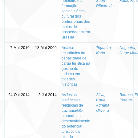
hoteleiro e a
Suely
Paulo Fari
formação
Ribeiro de
sociohistórico-
cultural dos
profissionais dos
meios de
hospedagem em
Brasília
7-Mai-2010
18-Mai-2009
Análise
Trigueiro,
Nogueira,
econômica da
Karla
Jorge Mad
capacidade de
carga turística na
gestão do
turismo em
cidades
históricas
24-Out-2014
3-Jul-2014
As festas
Silva,
Barroso, E
históricas e
Carla
Pereira
religiosas de
Adriana
Luziânia/GO
Oliveira
atuando no
desenvolvimento
do potencial
turístico da
cidade