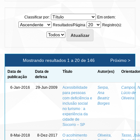
Classificar por:
Em ordem:
Resultados/Página
Registro(s):
Mostrando resultados 1 a 20 de 146
Próximo >
Data de
Data de
Título
Autor(es)
Orientador
publicação
defesa
6-Jan-2016
29-Jun-2009
Acessibilidade
Serpa,
Campos, N
para pessoas
Ana
Lúcio de
com deficiência e
Beatriz
Oliveira
inclusão social
Borges
no turismo : a
experiência da
cidade de
Socorro – SP
8-Mai-2018
8-Dez-2017
O acolhimento
Oliveira,
Tasso, Joã