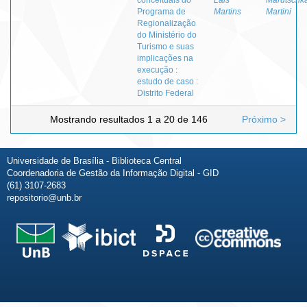
Programa de
Martins
Martini
Regionalização
do Ministério do
Turismo e suas
implicações na
execução :
estudo de caso :
Distrito Federal
Mostrando resultados 1 a 20 de 146
Próximo >
Universidade de Brasília - Biblioteca Central
Coordenadoria de Gestão da Informação Digital - GID
(61) 3107-2683
repositorio@unb.br