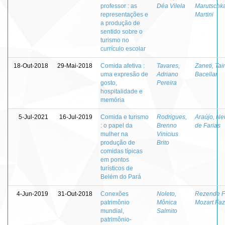
professor : as
Déa Vilela
Marutschk
representações e
Martini
a produção de
sentido sobre o
turismo no
currículo escolar
18-Out-2018
29-Mai-2018
Comida afetiva :
Tavares,
Zaneti, Tai
uma expresão de
Adriano
Bacellar
gosto,
Pereira
hospitalidade e
memória
5-Jul-2021
16-Jul-2019
Comida e turismo
Rodrigues,
Araújo, Ne
: o papel da
Brenno
de Farias
mulher na
Vinicius
produção de
Brito
comidas típicas
em pontos
turísticos de
Belém do Pará
4-Jun-2019
31-Out-2018
Conexões
Noleto,
Rezende Fi
patrimônio
Mônica
Mozart Faz
mundial,
Salmito
patrimônio-