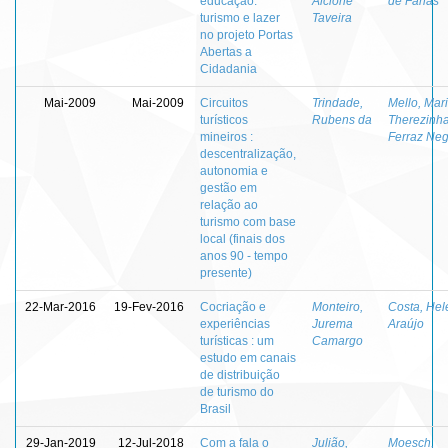
educação:
Alcione
de Farias
turismo e lazer
Taveira
no projeto Portas
Abertas a
Cidadania
Mai-2009
Mai-2009
Circuitos
Trindade,
Mello, Mar
turísticos
Rubens da
Therezinh
mineiros :
Ferraz Ne
descentralização,
autonomia e
gestão em
relação ao
turismo com base
local (finais dos
anos 90 - tempo
presente)
22-Mar-2016
19-Fev-2016
Cocriação e
Monteiro,
Costa, Hel
experiências
Jurema
Araújo
turísticas : um
Camargo
estudo em canais
de distribuição
de turismo do
Brasil
29-Jan-2019
12-Jul-2018
Com a fala o
Julião,
Moesch,