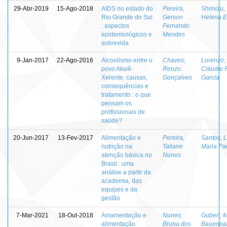
29-Abr-2019
15-Ago-2018
AIDS no estado do
Pereira,
Shimizu,
Rio Grande do Sul
Gerson
Helena E
: aspectos
Fernando
epidemiológicos e
Mendes
sobrevida
9-Jan-2017
22-Ago-2016
Alcoolismo entre o
Chaves,
Lorenzo,
povo Akwẽ-
Renzo
Cláudio 
Xerente, causas,
Gonçalves
Garcia
consequências e
tratamento : o que
pensam os
profissionais de
saúde?
20-Jun-2017
13-Fev-2017
Alimentação e
Pereira,
Santos, 
nutrição na
Tatiane
Maria Pa
atenção básica no
Nunes
Brasil : uma
análise a partir da
academia, das
equipes e da
gestão
7-Mar-2021
18-Out-2018
Amamentação e
Nunes,
Gubert, M
alimentação
Bruna dos
Bauerma