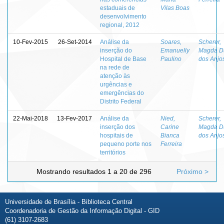
estaduais de
Vilas Boas
desenvolvimento
regional, 2012
10-Fev-2015
26-Set-2014
Análise da
Soares,
Scherer,
inserção do
Emanuelly
Magda D
Hospital de Base
Paulino
dos Anjo
na rede de
atenção às
urgências e
emergências do
Distrito Federal
22-Mai-2018
13-Fev-2017
Análise da
Nied,
Scherer,
inserção dos
Carine
Magda D
hospitais de
Bianca
dos Anjo
pequeno porte nos
Ferreira
territórios
Mostrando resultados 1 a 20 de 296
Próximo >
Universidade de Brasília - Biblioteca Central
Coordenadoria de Gestão da Informação Digital - GID
(61) 3107-2683