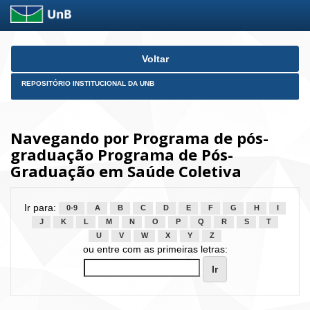
Skip
Voltar
navigation
REPOSITÓRIO INSTITUCIONAL DA UNB
Navegando por Programa de pós-
graduação Programa de Pós-
Graduação em Saúde Coletiva
Ir para:
0-9
A
B
C
D
E
F
G
H
I
J
K
L
M
N
O
P
Q
R
S
T
U
V
W
X
Y
Z
ou entre com as primeiras letras: