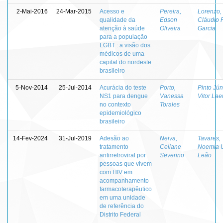
2-Mai-2016
24-Mar-2015
Acesso e
Pereira,
Lorenzo,
qualidade da
Edson
Cláudio 
atenção à saúde
Oliveira
Garcia
para a população
LGBT : a visão dos
médicos de uma
capital do nordeste
brasileiro
5-Nov-2014
25-Jul-2014
Acurácia do teste
Porto,
Pinto Jún
NS1 para dengue
Vanessa
Vitor Lae
no contexto
Torales
epidemiológico
brasileiro
14-Fev-2024
31-Jul-2019
Adesão ao
Neiva,
Tavares,
tratamento
Celiane
Noemia U
antirretroviral por
Severino
Leão
pessoas que vivem
com HIV em
acompanhamento
farmacoterapêutico
em uma unidade
de referência do
Distrito Federal