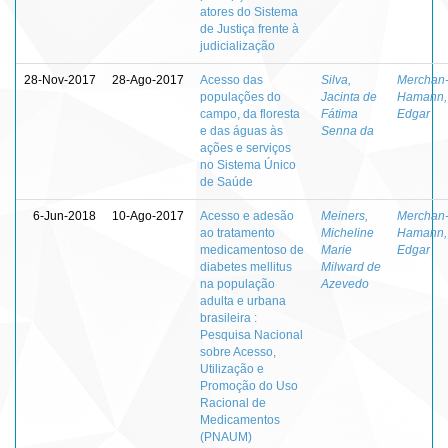
atores do Sistema
de Justiça frente à
judicialização
28-Nov-2017
28-Ago-2017
Acesso das
Silva,
Merchan
populações do
Jacinta de
Hamann,
campo, da floresta
Fátima
Edgar
e das águas às
Senna da
ações e serviços
no Sistema Único
de Saúde
6-Jun-2018
10-Ago-2017
Acesso e adesão
Meiners,
Merchan
ao tratamento
Micheline
Hamann,
medicamentoso de
Marie
Edgar
diabetes mellitus
Milward de
na população
Azevedo
adulta e urbana
brasileira :
Pesquisa Nacional
sobre Acesso,
Utilização e
Promoção do Uso
Racional de
Medicamentos
(PNAUM)