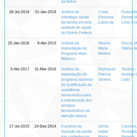
da Bahia
26-Jul-2019
31-Jan-2019
Análise da
Costa,
Furlanett
estratégia saúde
Eleonora
Denise d
da família em uma
Lopes da
Lima Cos
unidade de saúde
do Distrito Federal
25-Jan-2016
9-Abr-2015
Análise da
Alessio,
Sousa, M
implantação do
Maria
Fátima d
Programa Mais
Martins
Médicos
3-Abr-2017
31-Mar-2016
Análise da
Rodrigues,
Tavares,
implantação do
Patrícia
Noemia U
programa nacional
Silveira
Leão
de qualificação da
assistência
farmacêutica para
a estruturação dos
serviços
farmacêuticos na
atenção básica
17-Jul-2015
10-Dez-2014
A análise da
Senra,
Carneiro,
inserção da saúde
Isabel
Fernand
nas conferências
Maria
Ferreira