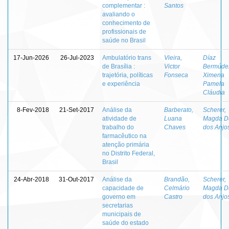
complementar :
Santos
avaliando o
conhecimento de
profissionais de
saúde no Brasil
17-Jun-2026
26-Jul-2023
Ambulatório trans
Vieira,
Díaz
de Brasília :
Victor
Bermúde
trajetória, políticas
Fonseca
Ximena
e experiência
Pamela
Cláudia
8-Fev-2018
21-Set-2017
Análise da
Barberato,
Scherer,
atividade de
Luana
Magda D
trabalho do
Chaves
dos Anjo
farmacêutico na
atenção primária
no Distrito Federal,
Brasil
24-Abr-2018
31-Out-2017
Análise da
Brandão,
Scherer,
capacidade de
Celmário
Magda D
governo em
Castro
dos Anjo
secretarias
municipais de
saúde do estado