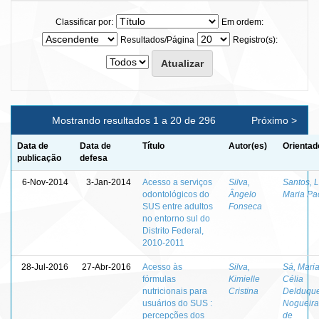
Classificar por:
Em ordem:
Resultados/Página
Registro(s):
Mostrando resultados 1 a 20 de 296
Próximo >
Data de
Data de
Título
Autor(es)
Orientad
publicação
defesa
6-Nov-2014
3-Jan-2014
Acesso a serviços
Silva,
Santos, 
odontológicos do
Ângelo
Maria Pa
SUS entre adultos
Fonseca
no entorno sul do
Distrito Federal,
2010-2011
28-Jul-2016
27-Abr-2016
Acesso às
Silva,
Sá, Mari
fórmulas
Kimielle
Célia
nutricionais para
Cristina
Delduqu
usuários do SUS :
Nogueira
percepções dos
de