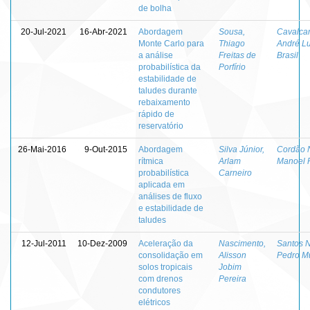
de bolha
20-Jul-2021
16-Abr-2021
Abordagem
Sousa,
Cavalcan
Monte Carlo para
Thiago
André Lu
a análise
Freitas de
Brasil
probabilística da
Porfírio
estabilidade de
taludes durante
rebaixamento
rápido de
reservatório
26-Mai-2016
9-Out-2015
Abordagem
Silva Júnior,
Cordão 
rítmica
Arlam
Manoel P
probabilística
Carneiro
aplicada em
análises de fluxo
e estabilidade de
taludes
12-Jul-2011
10-Dez-2009
Aceleração da
Nascimento,
Santos N
consolidação em
Alisson
Pedro Mu
solos tropicais
Jobim
com drenos
Pereira
condutores
elétricos