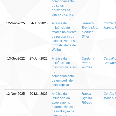
comportamento
de solos
derivados da
cinza vulcânica
12-Nov-2025
4-Jun-2025
Análise da
Tedesco,
Cordão 
influência de
Bruna Mota
Manoel P
fatores na quebra
Mendes
de partículas do
Silva
solo utilizando a
probabilidade de
Weibull
13-Set-2022
27-Jun-2022
Análise da
Cardona
Carvalho
influência de
Pérez,
Camapu
insumos minerais
Andrea
no
comportamento
de um perfil de
solo tropical
12-Nov-2025
20-Mai-2025
Análise da
Hauck,
Cordão 
influência do
Ágatha
Manoel P
acoplamento
Ribeiro
hidromecânico e
da infiltração de
chuvas em