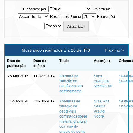
Classificar por:
Em ordem:
Resultados/Página
Registro(s):
Mostrando resultados 1 a 20 de 478
Próximo >
Data de
Data de
Título
Autor(es)
Orientad
publicação
defesa
25-Mai-2015
11-Dez-2014
Abertura de
Silva,
Palmeira
filtração de
Andressa
Ennio M
geotêxteis sob
Messias da
confinamento
3-Mar-2020
22-Jul-2019
Aberturas de
Dias, Ana
Palmeira
filtração de
Beatriz
Ennio M
geotêxteis
Araújo
confinados sobre
Nobre
material granular
com uso do
ensaio de ponto