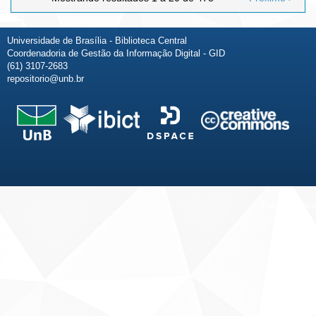
Universidade de Brasília - Biblioteca Central
Coordenadoria de Gestão da Informação Digital - GID
(61) 3107-2683
repositorio@unb.br
Fale conosco
Sobre