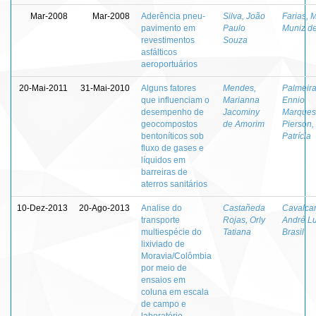
Mar-2008
Mar-2008
Aderência pneu-
Silva, João
Farias, 
pavimento em
Paulo
Muniz d
revestimentos
Souza
asfálticos
aeroportuários
20-Mai-2011
31-Mai-2010
Alguns fatores
Mendes,
Palmeira
que influenciam o
Marianna
Ennio
desempenho de
Jacominy
Marques
geocompostos
de Amorim
Pierson,
bentoníticos sob
Patrícia
fluxo de gases e
líquidos em
barreiras de
aterros sanitários
10-Dez-2013
20-Ago-2013
Analise do
Castañeda
Cavalcan
transporte
Rojas, Orly
André Lu
multiespécie do
Tatiana
Brasil
lixiviado de
Moravia/Colômbia
por meio de
ensaios em
coluna em escala
de campo e
laboratório