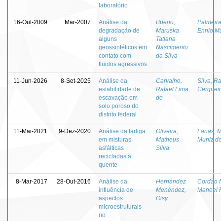
laboratório
16-Out-2009
Mar-2007
Análise da
Bueno,
Palmeira
degradação de
Maruska
Ennio M
alguns
Tatiana
geossintéticos em
Nascimento
contato com
da Silva
fluidos agressivos
11-Jun-2026
8-Set-2025
Análise da
Carvalho,
Silva, Ra
estabilidade de
Rafael Lima
Cerquei
escavação em
de
solo poroso do
distrito federal
11-Mai-2021
9-Dez-2020
Análise da fadiga
Oliveira,
Farias, 
em misturas
Matheus
Muniz d
asfálticas
Silva
recicladas à
quente
8-Mar-2017
28-Out-2016
Análise da
Hernández
Cordão 
influência de
Menéndez,
Manoel P
aspectos
Oisy
microestruturais
no