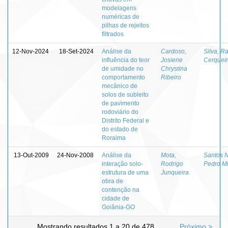
modelagens
numéricas de
pilhas de rejeitos
filtrados
12-Nov-2024
18-Set-2024
Análise da
Cardoso,
Silva, Ra
influência do teor
Josiene
Cerquei
de umidade no
Chrystina
comportamento
Ribeiro
mecânico de
solos de subleito
de pavimento
rodoviário do
Distrito Federal e
do estado de
Roraima
13-Out-2009
24-Nov-2008
Análise da
Mota,
Santos N
interação solo-
Rodrigo
Pedro Mu
estrutura de uma
Junqueira
obra de
contenção na
cidade de
Goiânia-GO
Mostrando resultados 1 a 20 de 478
Próximo >