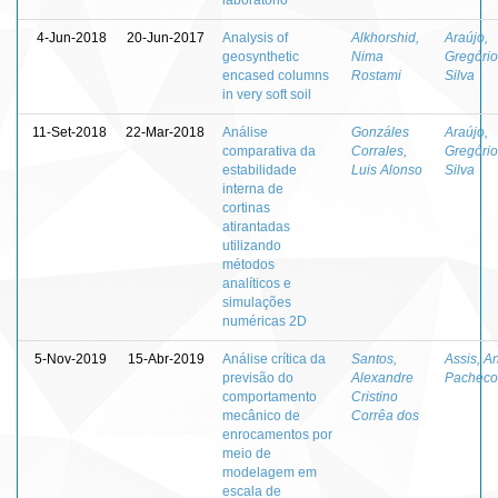
4-Jun-2018
20-Jun-2017
Analysis of
Alkhorshid,
Araújo,
geosynthetic
Nima
Gregório
encased columns
Rostami
Silva
in very soft soil
11-Set-2018
22-Mar-2018
Análise
Gonzáles
Araújo,
comparativa da
Corrales,
Gregório
estabilidade
Luis Alonso
Silva
interna de
cortinas
atirantadas
utilizando
métodos
analíticos e
simulações
numéricas 2D
5-Nov-2019
15-Abr-2019
Análise crítica da
Santos,
Assis, A
previsão do
Alexandre
Pacheco
comportamento
Cristino
mecânico de
Corrêa dos
enrocamentos por
meio de
modelagem em
escala de