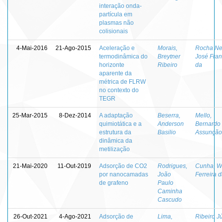
interação onda-
partícula em
plasmas não
colisionais
4-Mai-2016
21-Ago-2015
Aceleração e
Morais,
Rocha Ne
termodinâmica do
Breytner
José Fran
horizonte
Ribeiro
da
aparente da
métrica de FLRW
no contexto do
TEGR
25-Mar-2015
8-Dez-2014
A adaptação
Beserra,
Mello,
quimiotática e a
Anderson
Bernardo
estrutura da
Basilio
Assunção
dinâmica da
metilização
21-Mai-2020
11-Out-2019
Adsorção de CO2
Rodrigues,
Cunha, W
por nanocamadas
João
Ferreira 
de grafeno
Paulo
Caminha
Cascudo
26-Out-2021
4-Ago-2021
Adsorção de
Lima,
Ribeiro Jú