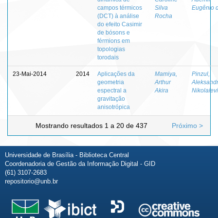
campos térmicos
Silva
Eugênio 
(DCT) à análise
Rocha
do efeito Casimir
de bósons e
férmions em
topologias
torodais
23-Mai-2014
2014
Aplicações da
Mamiya,
Pinzul,
geometria
Arthur
Aleksand
espectral a
Akira
Nikolaiev
gravitação
anisotrópica
Mostrando resultados 1 a 20 de 437
Próximo >
Universidade de Brasília - Biblioteca Central
Coordenadoria de Gestão da Informação Digital - GID
(61) 3107-2683
repositorio@unb.br