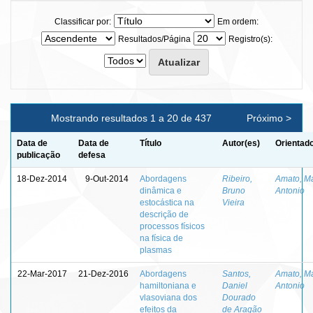
Classificar por:
Em ordem:
Resultados/Página
Registro(s):
Mostrando resultados 1 a 20 de 437
Próximo >
Data de
Data de
Título
Autor(es)
Orientado
publicação
defesa
18-Dez-2014
9-Out-2014
Abordagens
Ribeiro,
Amato, M
dinâmica e
Bruno
Antonio
estocástica na
Vieira
descrição de
processos físicos
na física de
plasmas
22-Mar-2017
21-Dez-2016
Abordagens
Santos,
Amato, M
hamiltoniana e
Daniel
Antonio
vlasoviana dos
Dourado
efeitos da
de Aragão