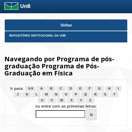
Skip
Voltar
navigation
REPOSITÓRIO INSTITUCIONAL DA UNB
Navegando por Programa de pós-
graduação Programa de Pós-
Graduação em Física
Ir para:
0-9
A
B
C
D
E
F
G
H
I
J
K
L
M
N
O
P
Q
R
S
T
U
V
W
X
Y
Z
ou entre com as primeiras letras: