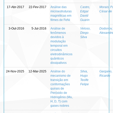
17-Abr-2017
22-Fev-2017
Análise das
Castro,
Morais, P
microestruturas
Edgar
César de
magnéticas em
David
filmes de FeNi
Guarin
3-Out-2016
5-Jul-2016
Análise de
Veloso,
Dodonov,
fenômenos
Diego
Alexandr
devidos à
Silva
modulação
temporal em
circuitos
eletrodinâmicos
quânticos
dissipativos
24-Nov-2025
12-Mar-2025
Análise do
Silva,
Gargano,
mecanismo de
Hugo
Ricardo
transição em
Teolfe
conformações
Felipe
quirais de
Peróxido de
Hidrogênio (Mu,
H, D, T) com
gases nobres