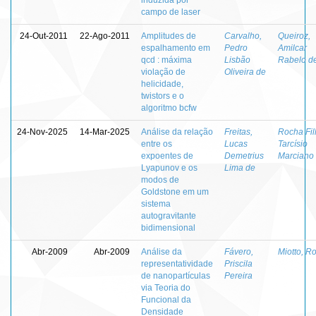
campo de laser
24-Out-2011
22-Ago-2011
Amplitudes de
Carvalho,
Queiroz,
espalhamento em
Pedro
Amilcar
qcd : máxima
Lisbão
Rabelo d
violação de
Oliveira de
helicidade,
twistors e o
algoritmo bcfw
24-Nov-2025
14-Mar-2025
Análise da relação
Freitas,
Rocha Fil
entre os
Lucas
Tarcísio
expoentes de
Demetrius
Marciano
Lyapunov e os
Lima de
modos de
Goldstone em um
sistema
autogravitante
bidimensional
Abr-2009
Abr-2009
Análise da
Fávero,
Miotto, R
representatividade
Priscila
de nanopartículas
Pereira
via Teoria do
Funcional da
Densidade