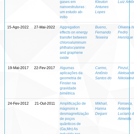
gases em
Kleuton
Luiz Antô
nanoestruturas :
Antunes
um estudo ab-
Lopes
initio
15-Ago-2022
27-Mai-2022
Aggregation
Bueno,
Oliveira N
effects on energy
Fernando
Pedro
transfer between
Teixeira
Henrique
chloroaluminum
phthalocyanine
and graphene
oxide
19-Mai-2017
22-Fev-2017
Algumas
Carmo,
Pinzul,
aplicações da
Antônio
Aleksand
geometria de
Santos do
Nikolaiev
Finsler na
gravidade
bimétrica
24-Fev-2012
21-Out-2011
Amplificação de
Mikhail,
Fonseca,
mágnons e
Hanna
Antonio
desmagnetização
Degani
Luciano 
de poços
Almeida
quânticos de
(Ga,Mn) As
induzida por