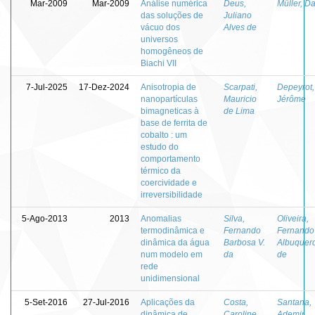
Mar-2009
Mar-2009
Análise numérica
Deus,
Müller, Da
das soluções de
Juliano
vácuo dos
Alves de
universos
homogêneos de
Biachi VII
7-Jul-2025
17-Dez-2024
Anisotropia de
Scarpati,
Depeyrot,
nanopartículas
Mauricio
Jérôme
bimagneticas à
de Lima
base de ferrita de
cobalto : um
estudo do
comportamento
térmico da
coercividade e
irreversibilidade
5-Ago-2013
2013
Anomalias
Silva,
Oliveira,
termodinâmica e
Fernando
Fernando
dinâmica da água
Barbosa V.
Albuquer
num modelo em
da
de
rede
unidimensional
5-Set-2016
27-Jul-2016
Aplicações da
Costa,
Santana,
dinâmica de
Caroline
Ademir