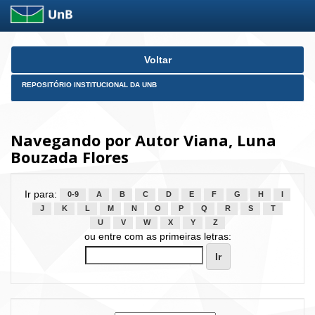
Skip
Voltar
navigation
REPOSITÓRIO INSTITUCIONAL DA UNB
Navegando por Autor Viana, Luna
Bouzada Flores
Ir para:
0-9
A
B
C
D
E
F
G
H
I
J
K
L
M
N
O
P
Q
R
S
T
U
V
W
X
Y
Z
ou entre com as primeiras letras: