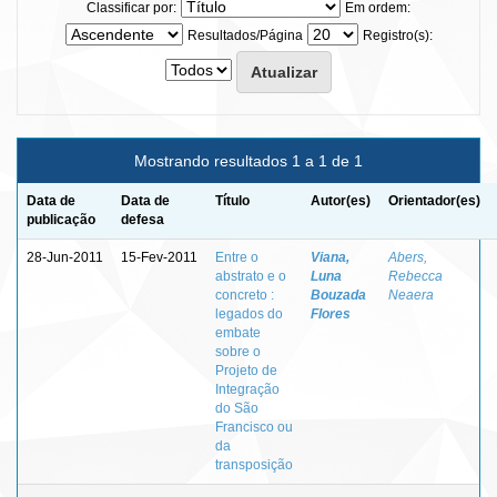
Classificar por:
Em ordem:
Resultados/Página
Registro(s):
Mostrando resultados 1 a 1 de 1
Data de
Data de
Título
Autor(es)
Orientador(es)
publicação
defesa
28-Jun-2011
15-Fev-2011
Entre o
Viana,
Abers,
abstrato e o
Luna
Rebecca
concreto :
Bouzada
Neaera
legados do
Flores
embate
sobre o
Projeto de
Integração
do São
Francisco ou
da
transposição