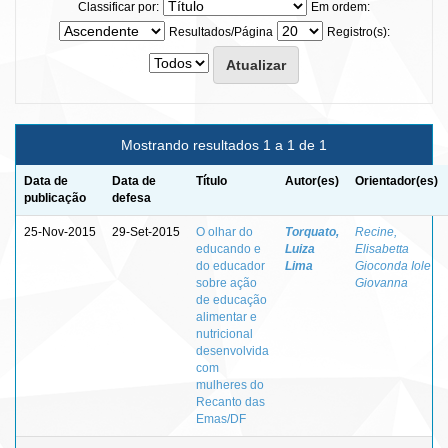
Classificar por:
Em ordem:
Resultados/Página
Registro(s):
Mostrando resultados 1 a 1 de 1
Data de
Data de
Título
Autor(es)
Orientador(es)
publicação
defesa
25-Nov-2015
29-Set-2015
O olhar do
Torquato,
Recine,
educando e
Luiza
Elisabetta
do educador
Lima
Gioconda Iole
sobre ação
Giovanna
de educação
alimentar e
nutricional
desenvolvida
com
mulheres do
Recanto das
Emas/DF