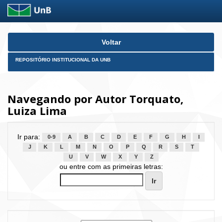
Skip
Voltar
navigation
REPOSITÓRIO INSTITUCIONAL DA UNB
Navegando por Autor Torquato,
Luiza Lima
Ir para:
0-9
A
B
C
D
E
F
G
H
I
J
K
L
M
N
O
P
Q
R
S
T
U
V
W
X
Y
Z
ou entre com as primeiras letras: