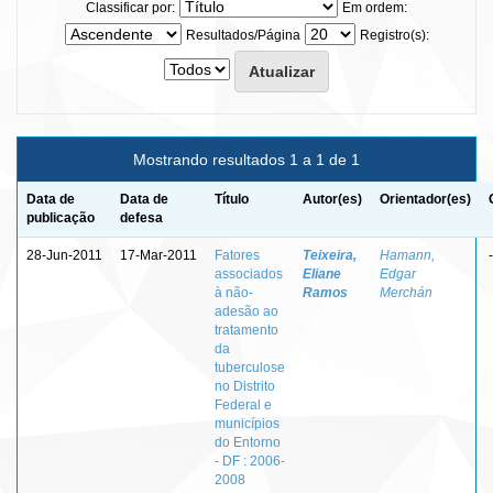
Classificar por:
Em ordem:
Resultados/Página
Registro(s):
Mostrando resultados 1 a 1 de 1
Data de
Data de
Título
Autor(es)
Orientador(es)
publicação
defesa
28-Jun-2011
17-Mar-2011
Fatores
Teixeira,
Hamann,
-
associados
Eliane
Edgar
à não-
Ramos
Merchán
adesão ao
tratamento
da
tuberculose
no Distrito
Federal e
municípios
do Entorno
- DF : 2006-
2008