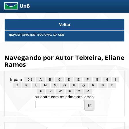
Skip
Voltar
navigation
REPOSITÓRIO INSTITUCIONAL DA UNB
Navegando por Autor Teixeira, Eliane
Ramos
Ir para:
0-9
A
B
C
D
E
F
G
H
I
J
K
L
M
N
O
P
Q
R
S
T
U
V
W
X
Y
Z
ou entre com as primeiras letras: