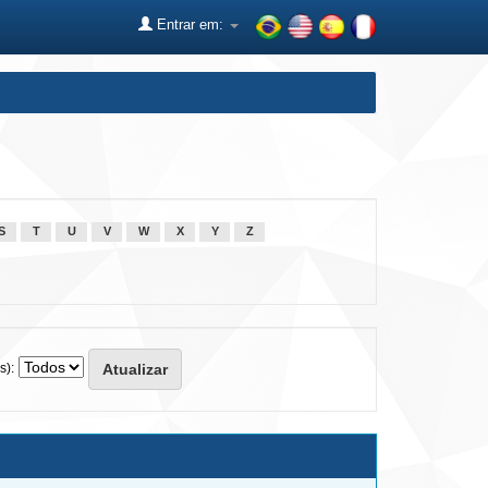
Entrar em:
S
T
U
V
W
X
Y
Z
s):