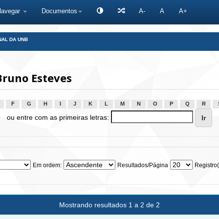
Navegar
Documentos
A-
A
A+
NAL DA UNB
Bruno Esteves
F
G
H
I
J
K
L
M
N
O
P
Q
R
ou entre com as primeiras letras:
Em ordem:
Resultados/Página
Registro(
Mostrando resultados 1 a 2 de 2