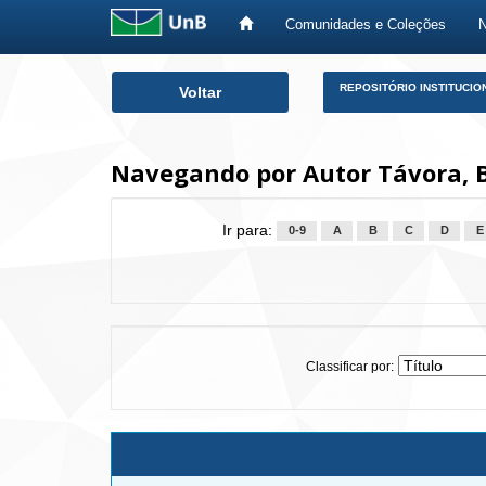
Comunidades e Coleções
Skip
REPOSITÓRIO INSTITUCIO
Voltar
navigation
Navegando por Autor Távora, 
Ir para:
0-9
A
B
C
D
E
Classificar por: