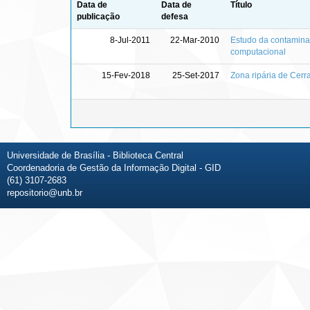
Data de
Data de
Título
publicação
defesa
8-Jul-2011
22-Mar-2010
Estudo da contaminaç
computacional
15-Fev-2018
25-Set-2017
Zona ripária de Cerr
Universidade de Brasília - Biblioteca Central
Coordenadoria de Gestão da Informação Digital - GID
(61) 3107-2683
repositorio@unb.br