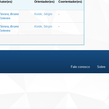
Autor(es)
Orientador(es)
Coorientador(es)
Távora, Bruno
Koide, Sérgio
-
Esteves
Távora, Bruno
Koide, Sérgio
-
Esteves
Fale conosco
Sobre