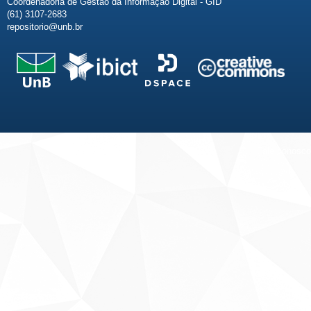
Coordenadoria de Gestão da Informação Digital - GID
(61) 3107-2683
repositorio@unb.br
Fale conosco
Sobre