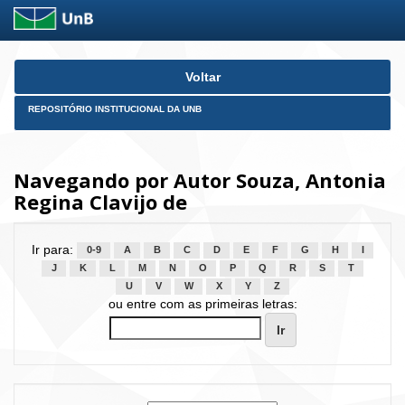
Skip
Voltar
navigation
REPOSITÓRIO INSTITUCIONAL DA UNB
Navegando por Autor Souza, Antonia
Regina Clavijo de
Ir para:
0-9
A
B
C
D
E
F
G
H
I
J
K
L
M
N
O
P
Q
R
S
T
U
V
W
X
Y
Z
ou entre com as primeiras letras: