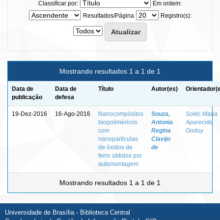
Classificar por:
Em ordem:
Resultados/Página
Registro(s):
Mostrando resultados 1 a 1 de 1
Data de
Data de
Título
Autor(es)
Orientador(
publicação
defesa
19-Dez-2016
16-Ago-2016
Nanocompósitos
Souza,
Soler, Maria
biopoliméricos
Antonia
Aparecida
com
Regina
Godoy
nanopartículas
Clavijo
de óxidos de
de
ferro obtidos por
automontagem
Mostrando resultados 1 a 1 de 1
Universidade de Brasília - Biblioteca Central