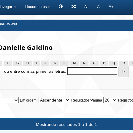
Navegar
Documentos
A-
A
A+
NAL DA UNB
Danielle Galdino
F
G
H
I
J
K
L
M
N
O
P
Q
R
ou entre com as primeiras letras:
Em ordem:
Resultados/Página
Registro(
Mostrando resultados 1 a 1 de 1