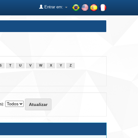
Entrar em:
S
T
U
V
W
X
Y
Z
s):