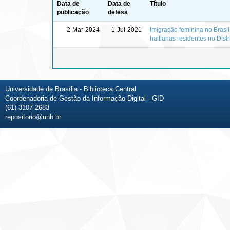
Data de
Data de
Título
publicação
defesa
2-Mar-2024
1-Jul-2021
Imigração feminina no Brasil 
haitianas residentes no Distr
Universidade de Brasília - Biblioteca Central
Coordenadoria de Gestão da Informação Digital - GID
(61) 3107-2683
repositorio@unb.br