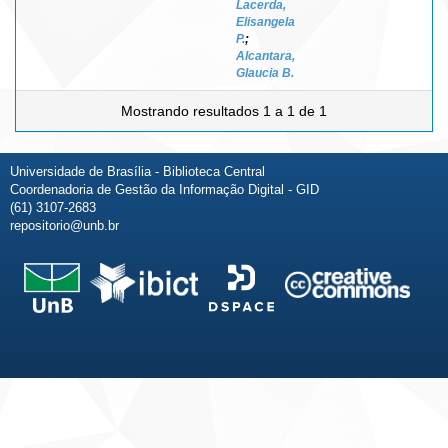
Lacerda,
Elisangela
P.
;
Alcantara,
Glaucia B.
Mostrando resultados 1 a 1 de 1
Universidade de Brasília - Biblioteca Central
Coordenadoria de Gestão da Informação Digital - GID
(61) 3107-2683
repositorio@unb.br
Fale conosco