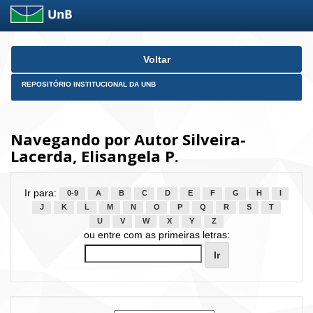
Skip
Voltar
navigation
REPOSITÓRIO INSTITUCIONAL DA UNB
Navegando por Autor Silveira-
Lacerda, Elisangela P.
Ir para:
0-9
A
B
C
D
E
F
G
H
I
J
K
L
M
N
O
P
Q
R
S
T
U
V
W
X
Y
Z
ou entre com as primeiras letras: