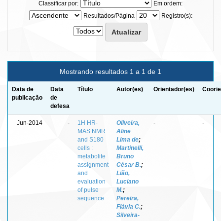
Classificar por:
Em ordem:
Resultados/Página
Registro(s):
Mostrando resultados 1 a 1 de 1
Data de
Data
Título
Autor(es)
Orientador(es)
Coorie
publicação
de
defesa
Jun-2014
-
1H HR-
Oliveira,
-
-
MAS NMR
Aline
and S180
Lima de
;
cells :
Martinelli,
metabolite
Bruno
assignment
César B.
;
and
Lião,
evaluation
Luciano
of pulse
M.
;
sequence
Pereira,
Flávia C.
;
Silveira-