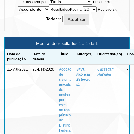
Classificar por:
Em ordem:
Resultados/Página
Registro(s):
Mostrando resultados 1 a 1 de 1
Data de
Data de
Título
Autor(es)
Orientador(es)
Coo
publicação
defesa
11-Mai-2021
21-Dez-2020
Adoção
Silva,
Cassettari,
-
de
Fabrícia
Nathália
sistema
Estevão
privado
da
de
ensino
por
escolas
da rede
pública
do
Distrito
Federal