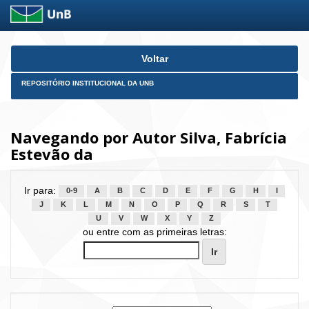
Skip
Voltar
navigation
REPOSITÓRIO INSTITUCIONAL DA UNB
Navegando por Autor Silva, Fabrícia
Estevão da
Ir para:
0-9
A
B
C
D
E
F
G
H
I
J
K
L
M
N
O
P
Q
R
S
T
U
V
W
X
Y
Z
ou entre com as primeiras letras: