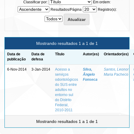
Classificar por:
Em ordem:
Resultados/Página
Registro(s):
Mostrando resultados 1 a 1 de 1
Data de
Data de
Título
Autor(es)
Orientador(es)
publicação
defesa
6-Nov-2014
3-Jan-2014
Acesso a
Silva,
Santos, Leonor
serviços
Ângelo
Maria Pacheco
odontológicos
Fonseca
do SUS entre
adultos no
entorno sul
do Distrito
Federal,
2010-2011
Mostrando resultados 1 a 1 de 1