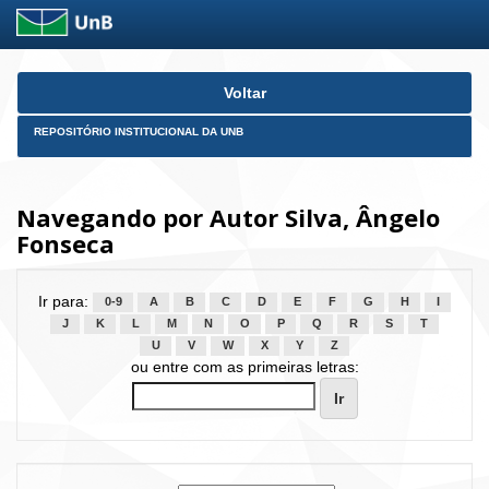
Skip
Voltar
navigation
REPOSITÓRIO INSTITUCIONAL DA UNB
Navegando por Autor Silva, Ângelo
Fonseca
Ir para:
0-9
A
B
C
D
E
F
G
H
I
J
K
L
M
N
O
P
Q
R
S
T
U
V
W
X
Y
Z
ou entre com as primeiras letras: