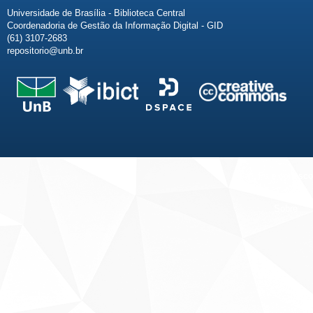
Universidade de Brasília - Biblioteca Central
Coordenadoria de Gestão da Informação Digital - GID
(61) 3107-2683
repositorio@unb.br
Fale conosco
Sobre