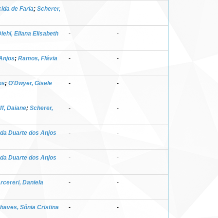
ida de Faria
;
Scherer,
-
-
iehl, Eliana Elisabeth
-
-
Anjos
;
Ramos, Flávia
-
-
os
;
O'Dwyer, Gisele
-
-
ff, Daiane
;
Scherer,
-
-
da Duarte dos Anjos
-
-
da Duarte dos Anjos
-
-
rcereri, Daniela
-
-
haves, Sônia Cristina
-
-