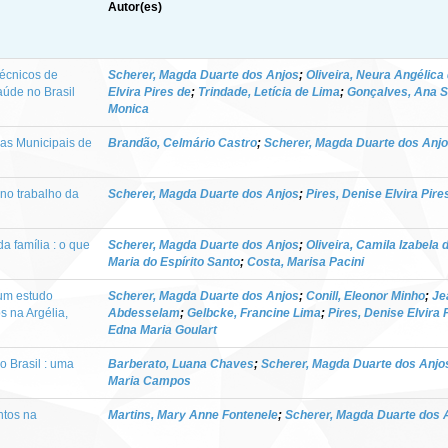
Autor(es)
écnicos de
Scherer, Magda Duarte dos Anjos
;
Oliveira, Neura Angélica
úde no Brasil
Elvira Pires de
;
Trindade, Letícia de Lima
;
Gonçalves, Ana S
Monica
as Municipais de
Brandão, Celmário Castro
;
Scherer, Magda Duarte dos Anj
 no trabalho da
Scherer, Magda Duarte dos Anjos
;
Pires, Denise Elvira Pire
 família : o que
Scherer, Magda Duarte dos Anjos
;
Oliveira, Camila Izabela 
Maria do Espírito Santo
;
Costa, Marisa Pacini
 um estudo
Scherer, Magda Duarte dos Anjos
;
Conill, Eleonor Minho
;
Je
s na Argélia,
Abdesselam
;
Gelbcke, Francine Lima
;
Pires, Denise Elvira 
Edna Maria Goulart
o Brasil : uma
Barberato, Luana Chaves
;
Scherer, Magda Duarte dos Anjo
Maria Campos
ntos na
Martins, Mary Anne Fontenele
;
Scherer, Magda Duarte dos 