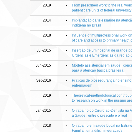
2019
-
From prescribed work to the real work 
patient care units of federal university
2014
-
Implantação da telessaúde na atenç
indígena no Brasil
2018
-
Influence of multiprofessional work o
of care and access to primary health 
Jul-2015
-
Inserção de um hospital de grande p
Urgências e Emergências da região 
Jun-2015
-
Modelo assistencial em saúde : conce
para a atenção básica brasileira
Set-2016
-
Práticas de biossegurança no ensino
enfermagem
2019
-
Theoretical-methodological contributi
to research on work in the nursing ar
Jan-2015
-
O trabalho do Cirurgião-Dentista na 
à Saúde : entre o prescrito e o real
2018
-
O trabalho em saúde bucal na Estrat
Família : uma difícil integração?