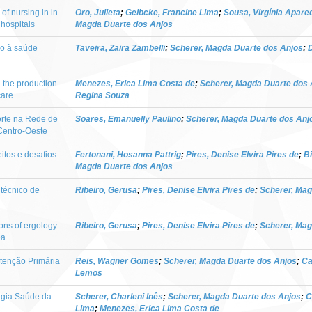
of nursing in in-
Oro, Julieta
;
Gelbcke, Francine Lima
;
Sousa, Virgínia Aparec
 hospitals
Magda Duarte dos Anjos
ão à saúde
Taveira, Zaira Zambelli
;
Scherer, Magda Duarte dos Anjos
;
D
n the production
Menezes, Erica Lima Costa de
;
Scherer, Magda Duarte dos 
care
Regina Souza
orte na Rede de
Soares, Emanuelly Paulino
;
Scherer, Magda Duarte dos Anj
Centro-Oeste
itos e desafios
Fertonani, Hosanna Pattrig
;
Pires, Denise Elvira Pires de
;
Bi
Magda Duarte dos Anjos
 técnico de
Ribeiro, Gerusa
;
Pires, Denise Elvira Pires de
;
Scherer, Mag
ons of ergology
Ribeiro, Gerusa
;
Pires, Denise Elvira Pires de
;
Scherer, Mag
ea
Atenção Primária
Reis, Wagner Gomes
;
Scherer, Magda Duarte dos Anjos
;
Ca
Lemos
égia Saúde da
Scherer, Charleni Inês
;
Scherer, Magda Duarte dos Anjos
;
C
Lima
;
Menezes, Erica Lima Costa de