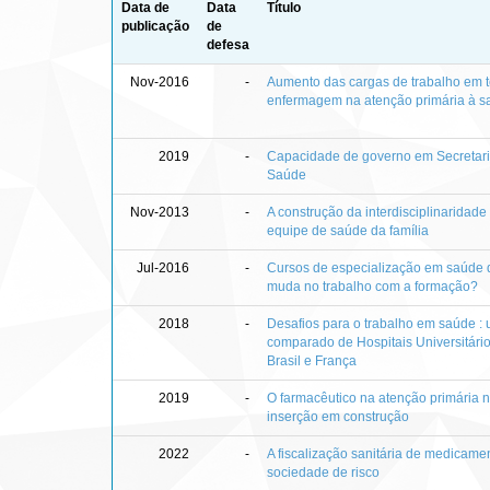
Data de
Data
Título
publicação
de
defesa
Nov-2016
-
Aumento das cargas de trabalho em t
enfermagem na atenção primária à sa
2019
-
Capacidade de governo em Secretari
Saúde
Nov-2013
-
A construção da interdisciplinaridade
equipe de saúde da família
Jul-2016
-
Cursos de especialização em saúde da
muda no trabalho com a formação?
2018
-
Desafios para o trabalho em saúde :
comparado de Hospitais Universitário
Brasil e França
2019
-
O farmacêutico na atenção primária n
inserção em construção
2022
-
A fiscalização sanitária de medicame
sociedade de risco