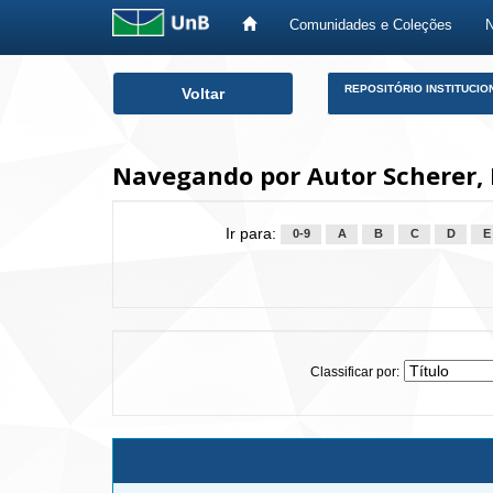
Comunidades e Coleções
Skip
REPOSITÓRIO INSTITUCIO
Voltar
navigation
Navegando por Autor Scherer,
Ir para:
0-9
A
B
C
D
E
Classificar por: