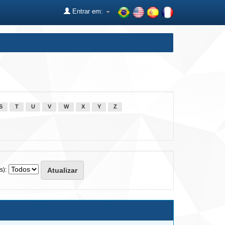
Entrar em:
S
T
U
V
W
X
Y
Z
s):