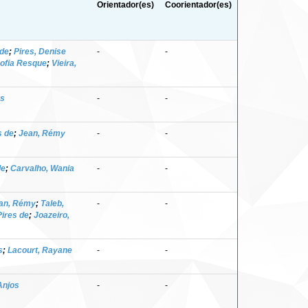
Orientador(es)
Coorientador(es)
 de
;
Pires, Denise
-
-
ofia Resque
;
Vieira,
os
-
-
s de
;
Jean, Rémy
-
-
de
;
Carvalho, Wania
-
-
an, Rémy
;
Taleb,
-
-
Pires de
;
Joazeiro,
s
;
Lacourt, Rayane
-
-
Anjos
-
-