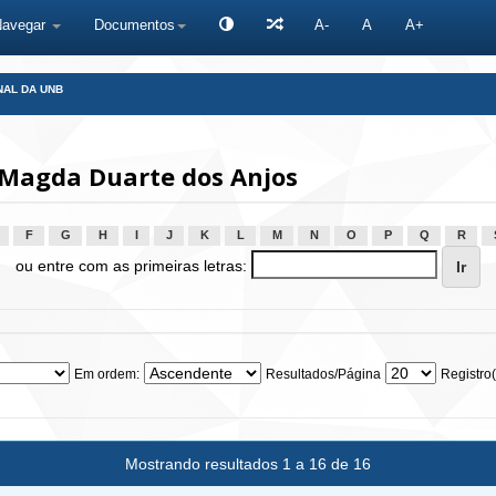
Navegar
Documentos
A-
A
A+
NAL DA UNB
 Magda Duarte dos Anjos
F
G
H
I
J
K
L
M
N
O
P
Q
R
ou entre com as primeiras letras:
Em ordem:
Resultados/Página
Registro(
Mostrando resultados 1 a 16 de 16