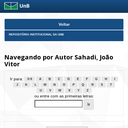
Skip
Voltar
navigation
REPOSITÓRIO INSTITUCIONAL DA UNB
Navegando por Autor Sahadi, João
Vitor
Ir para:
0-9
A
B
C
D
E
F
G
H
I
J
K
L
M
N
O
P
Q
R
S
T
U
V
W
X
Y
Z
ou entre com as primeiras letras: