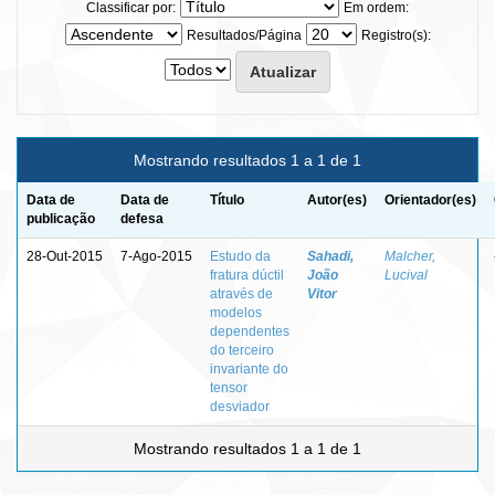
Classificar por:
Em ordem:
Resultados/Página
Registro(s):
Mostrando resultados 1 a 1 de 1
Data de
Data de
Título
Autor(es)
Orientador(es)
publicação
defesa
28-Out-2015
7-Ago-2015
Estudo da
Sahadi,
Malcher,
fratura dúctil
João
Lucival
através de
Vitor
modelos
dependentes
do terceiro
invariante do
tensor
desviador
Mostrando resultados 1 a 1 de 1