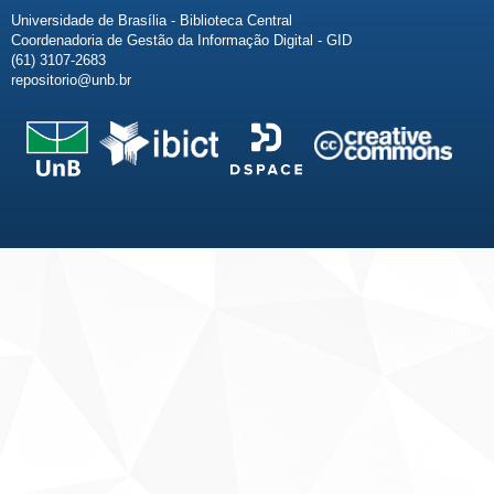
Universidade de Brasília - Biblioteca Central
Coordenadoria de Gestão da Informação Digital - GID
(61) 3107-2683
repositorio@unb.br
Fale conosco
Sobre