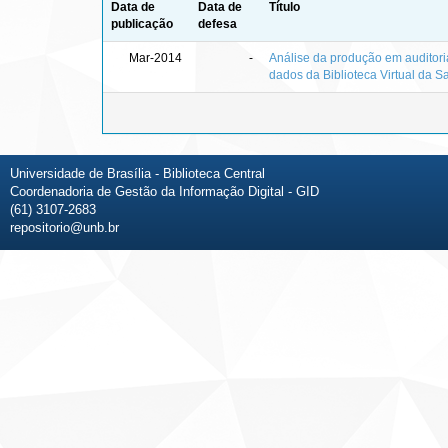
Data de
Data de
Título
publicação
defesa
Mar-2014
-
Análise da produção em auditoria
dados da Biblioteca Virtual da 
Universidade de Brasília - Biblioteca Central
Coordenadoria de Gestão da Informação Digital - GID
(61) 3107-2683
repositorio@unb.br