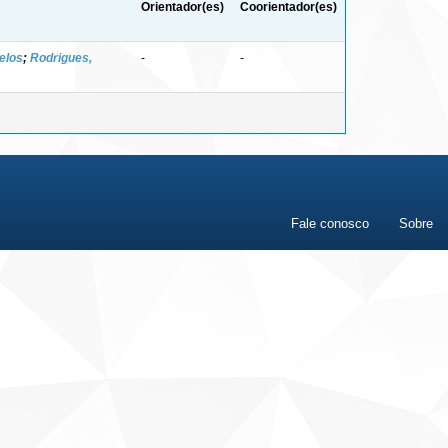
Orientador(es)
Coorientador(es)
elos
;
Rodrigues,
-
-
Fale conosco
Sobre