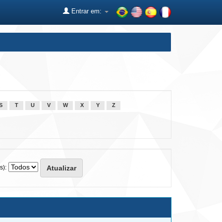
Entrar em:
S
T
U
V
W
X
Y
Z
s):