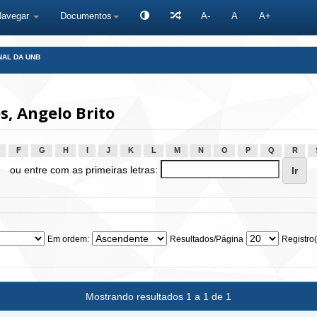
Navegar
Documentos
A-
A
A+
NAL DA UNB
, Angelo Brito
F
G
H
I
J
K
L
M
N
O
P
Q
R
ou entre com as primeiras letras:
Em ordem:
Resultados/Página
Registro(
Mostrando resultados 1 a 1 de 1