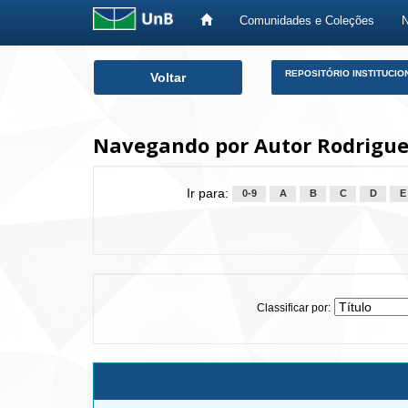
Comunidades e Coleções
Skip
REPOSITÓRIO INSTITUCIO
Voltar
navigation
Navegando por Autor Rodrigues
Ir para:
0-9
A
B
C
D
E
Classificar por: