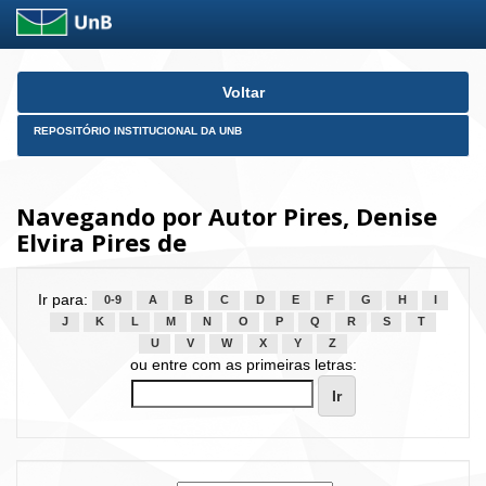
Skip
Voltar
navigation
REPOSITÓRIO INSTITUCIONAL DA UNB
Navegando por Autor Pires, Denise
Elvira Pires de
Ir para:
0-9
A
B
C
D
E
F
G
H
I
J
K
L
M
N
O
P
Q
R
S
T
U
V
W
X
Y
Z
ou entre com as primeiras letras: