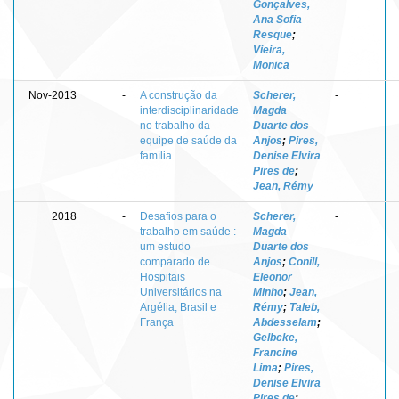
Gonçalves,
Ana Sofia
Resque
;
Vieira,
Monica
Nov-2013
-
A construção da
Scherer,
-
interdisciplinaridade
Magda
no trabalho da
Duarte dos
equipe de saúde da
Anjos
;
Pires,
família
Denise Elvira
Pires de
;
Jean, Rémy
2018
-
Desafios para o
Scherer,
-
trabalho em saúde :
Magda
um estudo
Duarte dos
comparado de
Anjos
;
Conill,
Hospitais
Eleonor
Universitários na
Minho
;
Jean,
Argélia, Brasil e
Rémy
;
Taleb,
França
Abdesselam
;
Gelbcke,
Francine
Lima
;
Pires,
Denise Elvira
Pires de
;