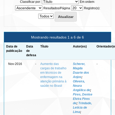
Classificar por:
Em ordem:
Resultados/Página
Registro(s):
Mostrando resultados 1 a 6 de 6
Data de
Data
Título
Autor(es)
Orientador(e
publicação
de
defesa
Nov-2016
-
Aumento das
Scherer,
-
cargas de trabalho
Magda
em técnicos de
Duarte dos
enfermagem na
Anjos
;
atenção primária à
Oliveira,
saúde no Brasil
Neura
Angélica de
;
Pires, Denise
Elvira Pires
de
;
Trindade,
Letícia de
Lima
;