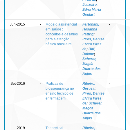
Joazeiro,
Edna Maria
Goulart
Jun-2015
-
Modelo assistencial
Fertonani,
-
em saúde :
Hosanna
conceitos e desafios
Pattrig
;
para a atenção
Pires, Denise
básica brasileira
Elvira Pires
de
;
Biff,
Daiane
;
Scherer,
Magda
Duarte dos
Anjos
Set-2016
-
Práticas de
Ribeiro,
-
biossegurança no
Gerusa
;
ensino técnico de
Pires, Denise
enfermagem
Elvira Pires
de
;
Scherer,
Magda
Duarte dos
Anjos
2019
-
Theoretical-
Ribeiro,
-