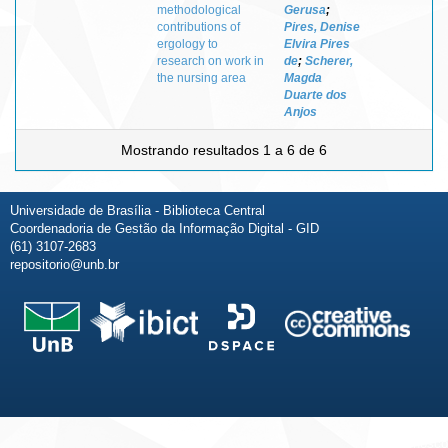
methodological
Gerusa
;
contributions of
Pires, Denise
ergology to
Elvira Pires
research on work in
de
;
Scherer,
the nursing area
Magda
Duarte dos
Anjos
Mostrando resultados 1 a 6 de 6
Universidade de Brasília - Biblioteca Central
Coordenadoria de Gestão da Informação Digital - GID
(61) 3107-2683
repositorio@unb.br
Fale conosco