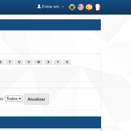
Entrar em:
S
T
U
V
W
X
Y
Z
s):