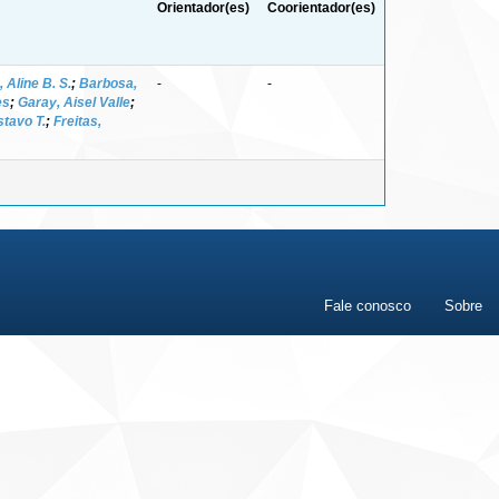
Orientador(es)
Coorientador(es)
 Aline B. S.
;
Barbosa,
-
-
es
;
Garay, Aisel Valle
;
stavo T.
;
Freitas,
Fale conosco
Sobre