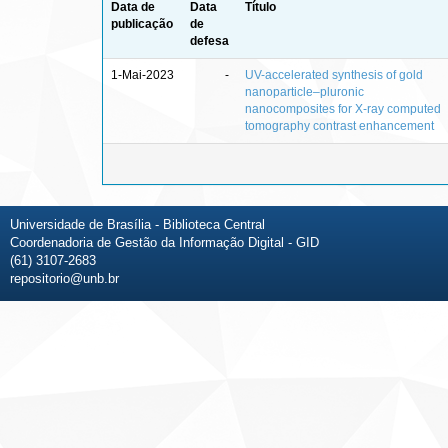
Data de
Data
Título
publicação
de
defesa
1-Mai-2023
-
UV-accelerated synthesis of gold
nanoparticle–pluronic
nanocomposites for X-ray computed
tomography contrast enhancement
Universidade de Brasília - Biblioteca Central
Coordenadoria de Gestão da Informação Digital - GID
(61) 3107-2683
repositorio@unb.br