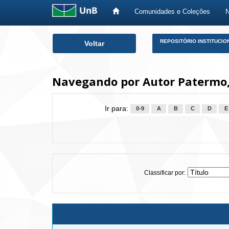
Comunidades e Coleções
Skip
REPOSITÓRIO INSTITUCIO
Voltar
navigation
Navegando por Autor Patermo,
Ir para:
0-9
A
B
C
D
E
Classificar por: