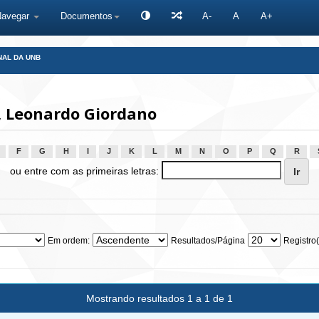
Navegar
Documentos
A-
A
A+
NAL DA UNB
 Leonardo Giordano
F
G
H
I
J
K
L
M
N
O
P
Q
R
ou entre com as primeiras letras:
Em ordem:
Resultados/Página
Registro(
Mostrando resultados 1 a 1 de 1