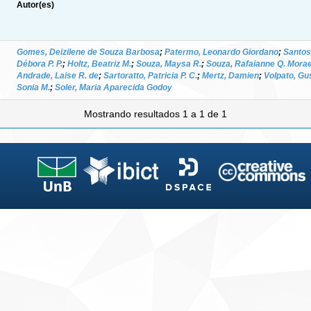
Autor(es)
Gomes, Deizilene de Souza Barbosa
;
Patermo, Leonardo Giordano
;
Santos,
Débora P. P.
;
Holtz, Beatriz M.
;
Souza, Maysa R.
;
Souza, Rafaianne Q. Mora
Andrade, Laise R. de
;
Sartoratto, Patricia P. C.
;
Mertz, Damien
;
Volpato, Gu
Sonia M.
;
Soler, Maria Aparecida Godoy
Mostrando resultados 1 a 1 de 1